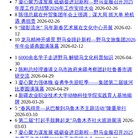
7
凝心聚力谋发展 砥砺奋进启新程—野马金服召开2025
年度工作总结暨2026年工作安排大会
2026-02-26
8
陈强总裁在外贸集团年会上强调：谋大局 抓大单 抢机
遇 勇担责
2026-02-26
9
“骏影流光” 马年新春艺术展在文化中心开展
2026-02-
12
10
龙马精神开盛景 野马奋蹄赴新程—野马文旅集团2026
年年会盛典圆满落幕
2026-02-12
1
6000余名学子走进野马 解锁马文化科普知识
2026-04-
30
2
陈刚总经理邀请义乌市政府来疆考察团赴吐鲁番市调
研交流
2026-04-29
3
凝心聚力强体魄 奋勇争先迎旺季——集团第二届拔河
比赛圆满落幕
2026-04-29
4
新疆农业职业技术大学动物科技学院实践育人基地揭
牌
2026-03-26
5
“春风得意—从巴黎到乌鲁木齐主题活动”隆重举行
2026-03-10
6
第二届“打起手鼓舞起龙”乌鲁木齐社火巡游展演
2026-
03-03
7
凝心聚力谋发展 砥砺奋进启新程—野马金服召开2025