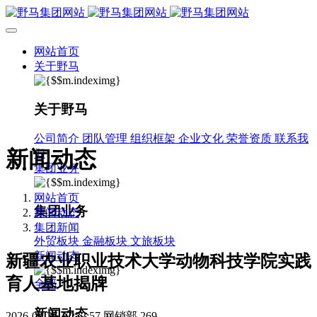
网站首页
关于野马
关于野马
公司简介
团队管理
组织框架
企业文化
荣誉资质
联系我
新闻动态
们
集团业务
网站首页
集团业务
新闻动态
集团新闻
外贸板块
金融板块
文旅板块
新闻动态
新疆农业职业技术大学动物科技学院实践
育人基地揭牌
全部
新闻动态
2026-03-26 17:32:57
网销部
269