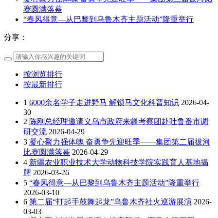
赛圆满落幕
“春风得意—从巴黎到乌鲁木齐主题活动”隆重举行
分享：
按浏览排行
按最新排行
1
6000余名学子走进野马 解锁马文化科普知识
2026-04-
30
2
陈刚总经理邀请义乌市政府来疆考察团赴吐鲁番市调
研交流
2026-04-29
3
凝心聚力强体魄 奋勇争先迎旺季——集团第二届拔河
比赛圆满落幕
2026-04-29
4
新疆农业职业技术大学动物科技学院实践育人基地揭
牌
2026-03-26
5
“春风得意—从巴黎到乌鲁木齐主题活动”隆重举行
2026-03-10
6
第二届“打起手鼓舞起龙”乌鲁木齐社火巡游展演
2026-
03-03