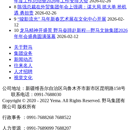
年度工作总结暨2026年工作安排大会
2026-02-26
8
陈强总裁在外贸集团年会上强调：谋大局 抓大单 抢机
遇 勇担责
2026-02-26
9
“骏影流光” 马年新春艺术展在文化中心开展
2026-02-
12
10
龙马精神开盛景 野马奋蹄赴新程—野马文旅集团2026
年年会盛典圆满落幕
2026-02-12
关于野马
集团业务
新闻动态
往来名人
人才招聘
视觉文化
公司地址：新疆维吾尔自治区乌鲁木齐市新市区昆明路158号
联系电话：0991-7688030
Copyright © 2020 - 2022 Yema. All Rights Reserved. 野马集团有
限公司 版权所有
行政事务 ：0991-7688268 7688522
人力资源 ：0991-7689099 7688207