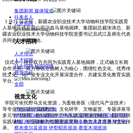
集团新闻
媒体报道
往来名人
3 月15 日下午，新疆农业职业技术大学动物科技学院实践育
人才招聘
人基地
正式在我公司汗血马基地
揭牌。
集团副总裁张涛总、
新
疆农业职业技术大学动物科技学院党委书记丑武江及师生代表
共同参
加揭牌活动
。
人才招聘
人才理念
人才招聘
仪式上，校企双方共同为实践育人基地揭牌，正式确立长期
社会招聘
校园招聘
合作关系。双方将以立德树人为核心，围绕红色文化、优秀传
视觉文化
统文化、马产业专业文化开展深度合作，共建实景化教育实践
平台。
全部
视觉文化
学院
可
依托野马文化资源，为畜牧兽医（现代马产业技术）
等专业学生提供实践教学、文化研学、文物鉴赏、专题讲座等
汗血马助力新疆文旅
多元学习场景，推动理论学习与实践应用深度融合。
我司
提供
伊犁州霍城古城巡游
北屯市185团巡游
伊犁霍城县晃晃
实践场地、专业讲解与馆藏资源支持，助力人才培养与文化传
村巡游
阿勒泰北屯市巡游
阿勒泰布尔津县巡游
伊犁州
承。
察布查尔县巡游
伊犁昭苏巡游
赛里木湖巡游