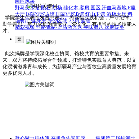
园区风采
野马美术馆
陨石
胡杨
硅化木
客房
园区
汗血马基地
F座
大厅
国家记忆A馆
国家记忆B馆
红山玉馆
酒店大厅
料
学院
学生代表在发言中表示，将珍惜实践机会，严守纪律、
场餐厅
健身房
办公区域
小厨
酒窖
勤学善思，努力成长为懂专业、爱文化、有担当的技术技能人
精彩视频
丝路驿站·野马激光秀
寻味腊八 欢聚暖冬
才。
繁
此次揭牌是学院深化校企协同、馆校共育的重要举措。未
来，双方将持续拓展合作领域，打造特色实践育人典范，以文
化浸润滋养青年成长，为新疆马产业与畜牧业高质量发展培育
更多优秀人才。
凝心聚力强体魄 奋勇争先迎旺季——集团第二届拔河比