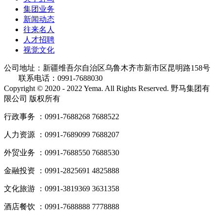
集团业务
新闻动态
往来名人
人才招聘
视觉文化
公司地址：新疆维吾尔自治区乌鲁木齐市新市区昆明路158号
联系电话：0991-7688030
Copyright © 2020 - 2022 Yema. All Rights Reserved. 野马集团有
限公司 版权所有
行政事务 ：0991-7688268 7688522
人力资源 ：0991-7689099 7688207
外贸业务 ：0991-7688550 7688530
金融投资 ：0991-2825691 4825888
文化旅游 ：0991-3819369 3631358
酒店餐饮 ：0991-7688888 7778888