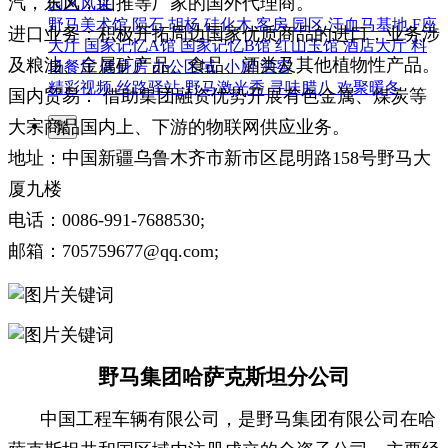
汽，东风，山推等厂家的国外代理商。
园区风采
野马美术馆
陨石
胡杨
硅化木
客房
园区
汗血马基地
F座
进口业务：积极开拓周边国家优质商品的进口，业务涉
大厅
国家记忆A馆
国家记忆B馆
红山玉馆
酒店大厅
料
及粮油、金属矿产品、食品、酒类及其他植物性产品。
场餐厅
健身房
办公区域
小厨
酒窖
精彩视频
丝路驿站·野马激光秀
寻味腊八 欢聚暖冬
国内贸易：
借助集团融资优势开展有色金属、煤炭等
大宗商品国内上、下游的物联网供应业务。
繁
地址：中国新疆乌鲁木齐市新市区昆明路
158号野马大
厦九楼
电话：
0086-991-7688530;
邮箱：
705759677@qq.com
;
野马集团哈萨克斯坦分公司
中国工程车辆有限公司，是野马集团有限公司在哈