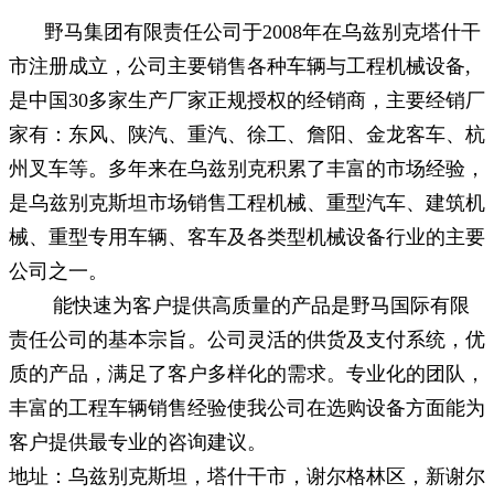
野马集团有限责任公司于2008年在乌兹别克塔什干
市注册成立，公司主要销售各种车辆与工程机械设备,
是中国30多家生产厂家正规授权的经销商，主要经销厂
家有：东风、陕汽、重汽、徐工、詹阳、金龙客车、杭
州叉车等。多年来在乌兹别克积累了丰富的市场经验，
是乌兹别克斯坦市场销售工程机械、重型汽车、建筑机
械、重型专用车辆、客车及各类型机械设备行业的主要
公司之一。
能快速为客户提供高质量的产品是野马国际有限
责任公司的基本宗旨。公司灵活的供货及支付系统，优
质的产品，满足了客户多样化的需求。专业化的团队，
丰富的工程车辆销售经验使我公司在选购设备方面能为
客户提供最专业的咨询建议。
地址：乌兹别克斯坦，塔什干市，谢尔格林区，新谢尔