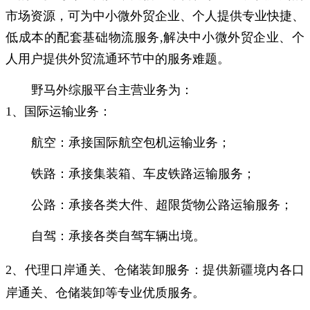
市场资源，可为中小微外贸企业、个人提供专业快捷、
低成本的配套基础物流服务,解决中小微外贸企业、个
人用户提供外贸流通环节中的服务难题。
野马外综服平台主营业务为：
1、国际运输业务：
航空：承接国际航空包机运输业务；
铁路：承接集装箱、车皮铁路运输服务；
公路：承接各类大件、超限货物公路运输服务；
自驾：承接各类自驾车辆出境。
2、代理口岸通关、仓储装卸服务：提供新疆境内各口
岸通关、仓储装卸等专业优质服务。