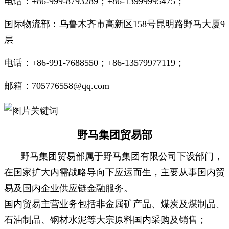
电话：+86-999-8793289；+86-13999995475；
国际物流部：乌鲁木齐市高新区158号昆明路野马大厦9
层
电话：+86-991-7688550；+86-13579977119；
邮箱：
705776558@qq.com
野马集团贸易部
野马集团贸易部属于野马集团有限公司下设部门，
在国家扩大内需战略导向下应运而生，主要从事国内贸
易及国内企业供应链金融服务。
国内贸易主营业务包括非金属矿产品、煤炭及煤制品、
石油制品、钢材水泥等大宗原料国内采购及销售；