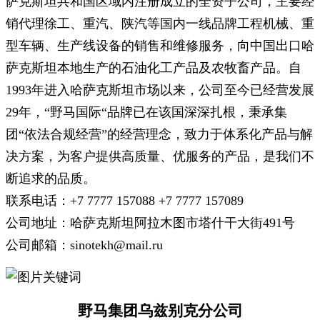
萨克斯坦共和国区域内注册成立的全资子公司，主要经
销代理徐工、重汽、陕汽等国内一线品牌工程机械、重
型车辆、生产线设备的销售和维修服务，向中国出口哈
萨克斯坦本地生产的石油化工产品及农牧畜产品。自
1993年进入哈萨克斯坦市场以来，公司至今已经营发展
29年，“野马国际“品牌已在该国深深扎根，秉承集
团“依法合规经营”的经营理念，致力于体系化产品与解
决方案，为客户提供高质量、优服务的产品，是我们不
断追求的品质。
联系电话：+7 7777 157088 +7 7777 157089
公司地址：哈萨克斯坦阿拉木图市塔什干大街491号
公司邮箱：sinotekh@mail.ru
野马集团乌兹别克分公司