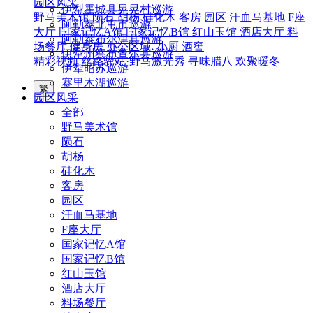
园区风采
伊犁霍城县晃晃村巡游
野马美术馆
陨石
胡杨
硅化木
客房
园区
汗血马基地
F座
阿勒泰北屯市巡游
大厅
国家记忆A馆
国家记忆B馆
红山玉馆
酒店大厅
料
阿勒泰布尔津县巡游
场餐厅
健身房
办公区域
小厨
酒窖
伊犁州察布查尔县巡游
精彩视频
丝路驿站·野马激光秀
寻味腊八 欢聚暖冬
伊犁昭苏巡游
赛里木湖巡游
繁
园区风采
全部
野马美术馆
陨石
胡杨
硅化木
客房
园区
汗血马基地
F座大厅
国家记忆A馆
国家记忆B馆
红山玉馆
酒店大厅
料场餐厅