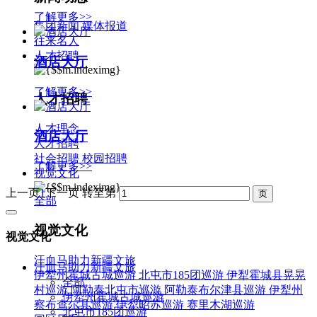
了解更多>>
集团新闻
媒体报道
往来名人
人才招聘
酒店大厅
了解更多>>
人才招聘
人才理念
酒店大厅
人才招聘
社会招聘
校园招聘
了解更多>>
视觉文化
上一页
1
下一页
转至第
全部
视觉文化
视觉文化
汗血马助力新疆文旅
汗血马助力新疆文旅
伊犁州霍城古城巡游
北屯市185团巡游
伊犁霍城县晃晃
全部
村巡游
阿勒泰北屯市巡游
阿勒泰布尔津县巡游
伊犁州
伊犁州霍城古城巡游
察布查尔县巡游
伊犁昭苏巡游
赛里木湖巡游
北屯市185团巡游