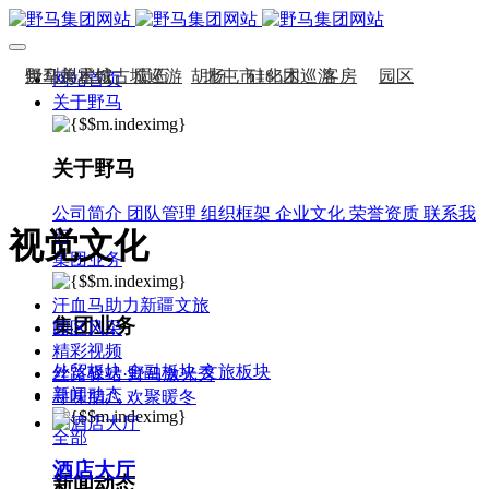
伊犁州霍城古城巡游
野马美术馆
陨石
胡杨
北屯市185团巡游
硅化木
客房
园区
网站首页
关于野马
伊犁霍城县晃晃村巡游
汗血马基地
F座大厅
国家记忆A馆
阿勒泰北屯市巡游
国家记忆B馆
阿勒泰布尔津县巡游
红山玉馆
酒店大厅
伊犁州察布查尔县巡游
料场餐厅
健身房
办公区域
关于野马
伊犁昭苏巡游
赛里木湖巡游
小厨
酒窖
公司简介
团队管理
组织框架
企业文化
荣誉资质
联系我
视觉文化
们
集团业务
汗血马助力新疆文旅
集团业务
园区风采
精彩视频
外贸板块
金融板块
文旅板块
丝路驿站·野马激光秀
新闻动态
寻味腊八 欢聚暖冬
全部
酒店大厅
新闻动态