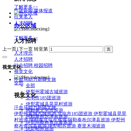
了解更多>>
集团新闻
媒体报道
往来名人
人才招聘
办公区域
了解更多>>
人才招聘
上一页
1
下一页
转至第
人才理念
人才招聘
社会招聘
校园招聘
视觉文化
视觉文化
汗血马助力新疆文旅
全部
全部
伊犁州霍城古城巡游
视觉文化
北屯市185团巡游
伊犁霍城县晃晃村巡游
汗血马助力新疆文旅
阿勒泰北屯市巡游
伊犁州霍城古城巡游
北屯市185团巡游
伊犁霍城县晃晃
阿勒泰布尔津县巡游
村巡游
阿勒泰北屯市巡游
阿勒泰布尔津县巡游
伊犁州
伊犁州察布查尔县巡游
察布查尔县巡游
伊犁昭苏巡游
赛里木湖巡游
伊犁昭苏巡游