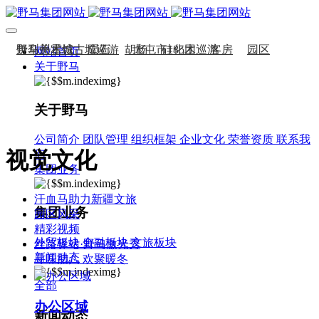
伊犁州霍城古城巡游
野马美术馆
陨石
胡杨
北屯市185团巡游
硅化木
客房
园区
网站首页
关于野马
伊犁霍城县晃晃村巡游
汗血马基地
F座大厅
国家记忆A馆
阿勒泰北屯市巡游
国家记忆B馆
阿勒泰布尔津县巡游
红山玉馆
酒店大厅
伊犁州察布查尔县巡游
料场餐厅
健身房
办公区域
关于野马
伊犁昭苏巡游
赛里木湖巡游
小厨
酒窖
公司简介
团队管理
组织框架
企业文化
荣誉资质
联系我
视觉文化
们
集团业务
汗血马助力新疆文旅
集团业务
园区风采
精彩视频
外贸板块
金融板块
文旅板块
丝路驿站·野马激光秀
新闻动态
寻味腊八 欢聚暖冬
全部
办公区域
新闻动态