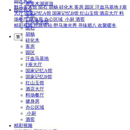
园区风采
赛里木湖巡游
野马美术馆
陨石
胡杨
硅化木
客房
园区
汗血马基地
F座
园区风采
大厅
国家记忆A馆
国家记忆B馆
红山玉馆
酒店大厅
料
全部
场餐厅
健身房
办公区域
小厨
酒窖
野马美术馆
精彩视频
丝路驿站·野马激光秀
寻味腊八 欢聚暖冬
陨石
胡杨
繁
硅化木
客房
园区
汗血马基地
F座大厅
国家记忆A馆
国家记忆B馆
红山玉馆
酒店大厅
料场餐厅
健身房
办公区域
小厨
酒窖
精彩视频