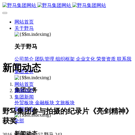
网站首页
关于野马
关于野马
公司简介
团队管理
组织框架
企业文化
荣誉资质
联系我
新闻动态
们
集团业务
网站首页
集团业务
新闻动态
集团新闻
外贸板块
金融板块
文旅板块
新闻动态
野马集团参与拍摄的纪录片《亮剑精神》
获奖
全部
新闻动态
2016-10-04 16:56:57
野马
243