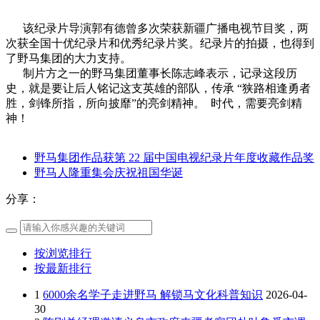
该纪录片导演郭有德曾多次荣获新疆广播电视节目奖，两
次获全国十优纪录片和优秀纪录片奖。纪录片的拍摄，也得到
了野马集团的大力支持。
制片方之一的野马集团董事长陈志峰表示，记录这段历
史，就是要让后人铭记这支英雄的部队，传承 “狭路相逢勇者
胜，剑锋所指，所向披靡”的亮剑精神。 时代，需要亮剑精
神！
野马集团作品获第 22 届中国电视纪录片年度收藏作品奖
野马人隆重集会庆祝祖国华诞
分享：
按浏览排行
按最新排行
1
6000余名学子走进野马 解锁马文化科普知识
2026-04-
30