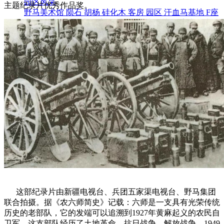
园区风采
主题纪录片优秀作品奖。
野马美术馆
陨石
胡杨
硅化木
客房
园区
汗血马基地
F座
大厅
国家记忆A馆
国家记忆B馆
红山玉馆
酒店大厅
料
场餐厅
健身房
办公区域
小厨
酒窖
精彩视频
丝路驿站·野马激光秀
寻味腊八 欢聚暖冬
繁
这部纪录片由新疆电视台、兵团五家渠电视台、野马集团
联合拍摄。据《农六师简史》记载：六师是一支具有光荣传统
历史的老部队，它的发端可以追溯到1927年黄麻起义的农民自
卫军，这支部队经历了土地革命、抗日战争、解放战争。1949