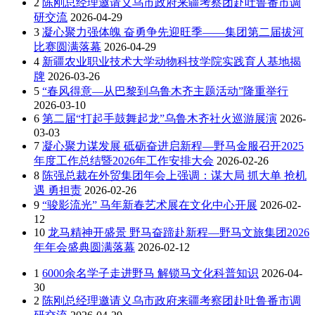
2
陈刚总经理邀请义乌市政府来疆考察团赴吐鲁番市调
研交流
2026-04-29
3
凝心聚力强体魄 奋勇争先迎旺季——集团第二届拔河
比赛圆满落幕
2026-04-29
4
新疆农业职业技术大学动物科技学院实践育人基地揭
牌
2026-03-26
5
“春风得意—从巴黎到乌鲁木齐主题活动”隆重举行
2026-03-10
6
第二届“打起手鼓舞起龙”乌鲁木齐社火巡游展演
2026-
03-03
7
凝心聚力谋发展 砥砺奋进启新程—野马金服召开2025
年度工作总结暨2026年工作安排大会
2026-02-26
8
陈强总裁在外贸集团年会上强调：谋大局 抓大单 抢机
遇 勇担责
2026-02-26
9
“骏影流光” 马年新春艺术展在文化中心开展
2026-02-
12
10
龙马精神开盛景 野马奋蹄赴新程—野马文旅集团2026
年年会盛典圆满落幕
2026-02-12
1
6000余名学子走进野马 解锁马文化科普知识
2026-04-
30
2
陈刚总经理邀请义乌市政府来疆考察团赴吐鲁番市调