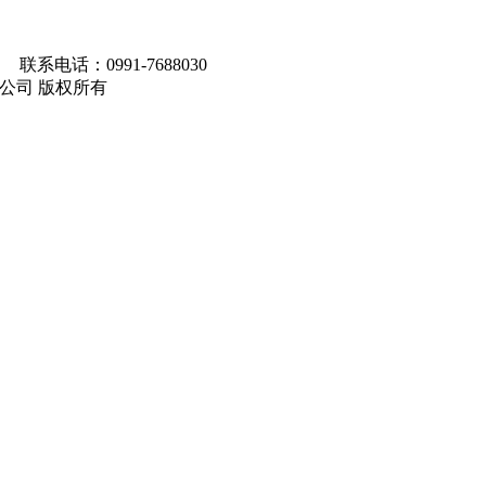
联系电话：0991-7688030
马集团有限公司 版权所有