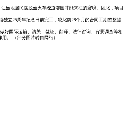
让当地居民摆脱坐火车绕道邻国才能来往的窘境。因此，项目
独立25周年纪念日前完工，较此前28个月的合同工期整整提
做好国际运输、清关、签证、翻译、法律咨询、背景调查等相
用。 （部分图片转自网络）