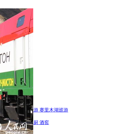
巡游
伊犁昭苏巡游
赛里木湖巡游
身房
办公区域
小厨
酒窖