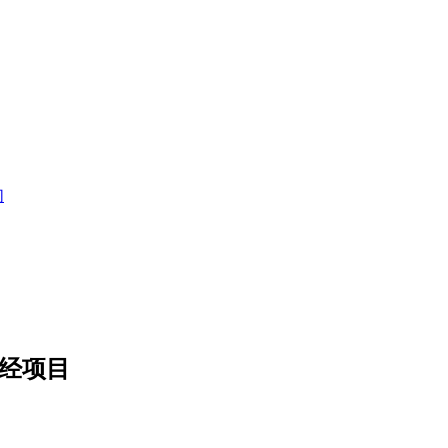
们
外经项目