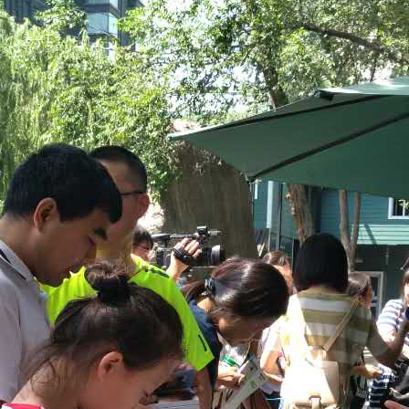
巡游
阿勒泰北屯市巡游
阿勒泰布尔津县巡游
伊犁州察布查尔县
大厅
国家记忆A馆
国家记忆B馆
红山玉馆
酒店大厅
料场餐厅
健