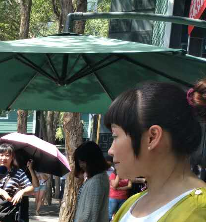
巡游
伊犁昭苏巡游
赛里木湖巡游
身房
办公区域
小厨
酒窖