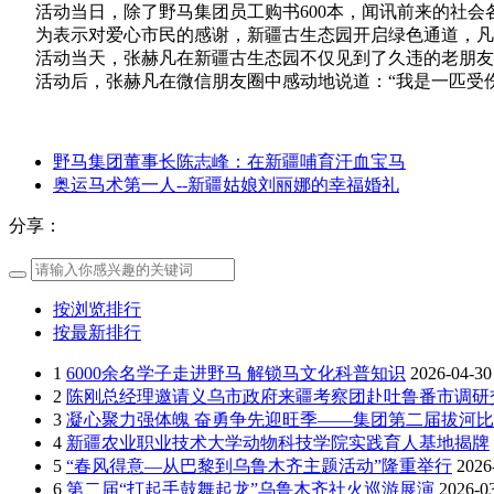
活动当日，除了野马集团员工购书600本，闻讯前来的社会各
为表示对爱心市民的感谢，新疆古生态园开启绿色通道，凡
活动当天，张赫凡在新疆古生态园不仅见到了久违的老朋友—
活动后，张赫凡在微信朋友圈中感动地说道：“我是一匹受伤
野马集团董事长陈志峰：在新疆哺育汗血宝马
奥运马术第一人--新疆姑娘刘丽娜的幸福婚礼
分享：
按浏览排行
按最新排行
1
6000余名学子走进野马 解锁马文化科普知识
2026-04-30
2
陈刚总经理邀请义乌市政府来疆考察团赴吐鲁番市调研
3
凝心聚力强体魄 奋勇争先迎旺季——集团第二届拔河
4
新疆农业职业技术大学动物科技学院实践育人基地揭牌
5
“春风得意—从巴黎到乌鲁木齐主题活动”隆重举行
2026
6
第二届“打起手鼓舞起龙”乌鲁木齐社火巡游展演
2026-0