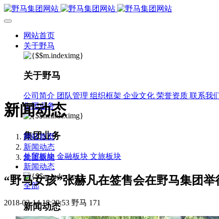
网站首页
关于野马
关于野马
公司简介
团队管理
组织框架
企业文化
荣誉资质
联系我
新闻动态
集团业务
集团业务
网站首页
新闻动态
外贸板块
金融板块
文旅板块
集团新闻
新闻动态
“野马女孩”张赫凡在签售会在野马集团举
全部
2018-03-14 18:29:53
野马
171
新闻动态