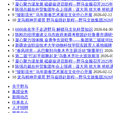
7
凝心聚力谋发展 砥砺奋进启新程—野马金服召开2025年
8
陈强总裁在外贸集团年会上强调：谋大局 抓大单 抢机遇
9
“骏影流光” 马年新春艺术展在文化中心开展
2026-02-12
10
龙马精神开盛景 野马奋蹄赴新程—野马文旅集团202
1
6000余名学子走进野马 解锁马文化科普知识
2026-04-30
2
陈刚总经理邀请义乌市政府来疆考察团赴吐鲁番市调研
3
凝心聚力强体魄 奋勇争先迎旺季——集团第二届拔河
4
新疆农业职业技术大学动物科技学院实践育人基地揭牌
5
“春风得意—从巴黎到乌鲁木齐主题活动”隆重举行
2026
6
第二届“打起手鼓舞起龙”乌鲁木齐社火巡游展演
2026-0
7
凝心聚力谋发展 砥砺奋进启新程—野马金服召开2025年
8
陈强总裁在外贸集团年会上强调：谋大局 抓大单 抢机遇
9
“骏影流光” 马年新春艺术展在文化中心开展
2026-02-12
10
龙马精神开盛景 野马奋蹄赴新程—野马文旅集团202
关于野马
集团业务
新闻动态
往来名人
人才招聘
视觉文化