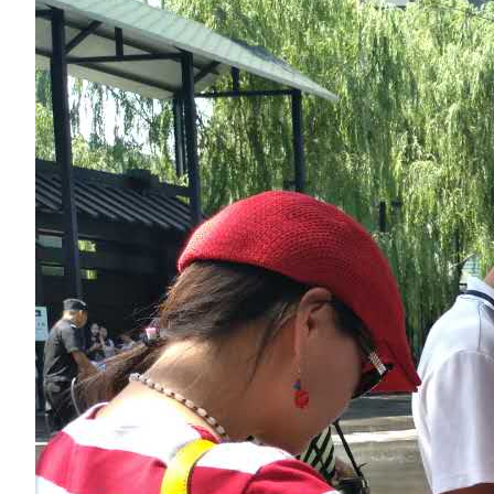
集团新闻
媒体报道
往来名人
人才招聘
人才招聘
人才理念
人才招聘
社会招聘
校园招聘
视觉文化
全部
视觉文化
汗血马助力新疆文旅
伊犁州霍城古城巡游
北屯市185团巡游
伊犁霍城县晃晃村
园区风采
野马美术馆
陨石
胡杨
硅化木
客房
园区
汗血马基地
F座
精彩视频
丝路驿站·野马激光秀
寻味腊八 欢聚暖冬