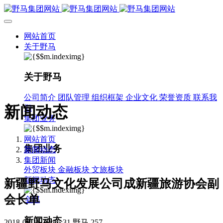
网站首页
关于野马
关于野马
公司简介
团队管理
组织框架
企业文化
荣誉资质
联系我
新闻动态
们
集团业务
网站首页
集团业务
新闻动态
集团新闻
外贸板块
金融板块
文旅板块
新闻动态
新疆野马文化发展公司成新疆旅游协会副
会长单
全部
新闻动态
2018-03-15 19:25:31
野马
257