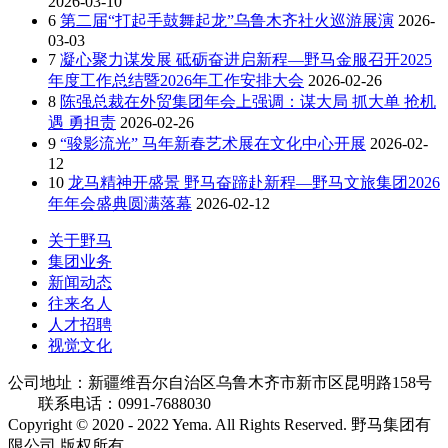
2026-03-10
6
第二届“打起手鼓舞起龙”乌鲁木齐社火巡游展演
2026-
03-03
7
凝心聚力谋发展 砥砺奋进启新程—野马金服召开2025
年度工作总结暨2026年工作安排大会
2026-02-26
8
陈强总裁在外贸集团年会上强调：谋大局 抓大单 抢机
遇 勇担责
2026-02-26
9
“骏影流光” 马年新春艺术展在文化中心开展
2026-02-
12
10
龙马精神开盛景 野马奋蹄赴新程—野马文旅集团2026
年年会盛典圆满落幕
2026-02-12
关于野马
集团业务
新闻动态
往来名人
人才招聘
视觉文化
公司地址：新疆维吾尔自治区乌鲁木齐市新市区昆明路158号
联系电话：0991-7688030
Copyright © 2020 - 2022 Yema. All Rights Reserved. 野马集团有
限公司 版权所有