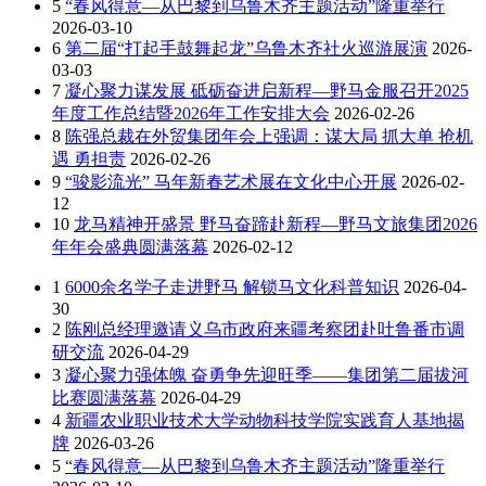
5
“春风得意—从巴黎到乌鲁木齐主题活动”隆重举行
2026-03-10
6
第二届“打起手鼓舞起龙”乌鲁木齐社火巡游展演
2026-
03-03
7
凝心聚力谋发展 砥砺奋进启新程—野马金服召开2025
年度工作总结暨2026年工作安排大会
2026-02-26
8
陈强总裁在外贸集团年会上强调：谋大局 抓大单 抢机
遇 勇担责
2026-02-26
9
“骏影流光” 马年新春艺术展在文化中心开展
2026-02-
12
10
龙马精神开盛景 野马奋蹄赴新程—野马文旅集团2026
年年会盛典圆满落幕
2026-02-12
1
6000余名学子走进野马 解锁马文化科普知识
2026-04-
30
2
陈刚总经理邀请义乌市政府来疆考察团赴吐鲁番市调
研交流
2026-04-29
3
凝心聚力强体魄 奋勇争先迎旺季——集团第二届拔河
比赛圆满落幕
2026-04-29
4
新疆农业职业技术大学动物科技学院实践育人基地揭
牌
2026-03-26
5
“春风得意—从巴黎到乌鲁木齐主题活动”隆重举行