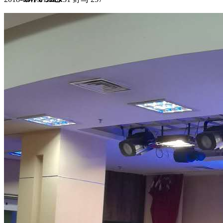
集团新闻
媒体报道
往来名人
人才招聘
人才招聘
人才理念
人才招聘
社会招聘
校园招聘
视觉文化
全部
视觉文化
汗血马助力新疆文旅
伊犁州霍城古城巡游
北屯市185团巡游
伊犁霍城县晃晃
村巡游
阿勒泰北屯市巡游
阿勒泰布尔津县巡游
伊犁州
察布查尔县巡游
伊犁昭苏巡游
赛里木湖巡游