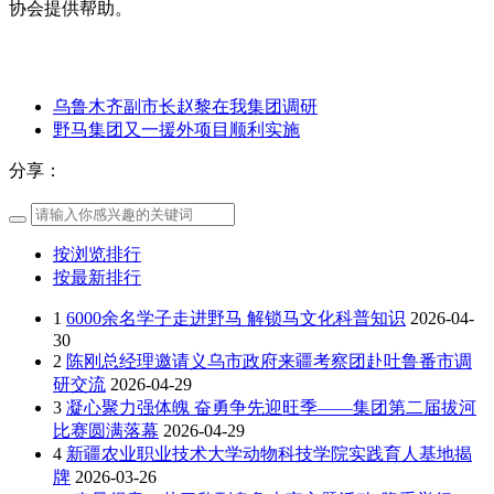
协会提供帮助。
乌鲁木齐副市长赵黎在我集团调研
野马集团又一援外项目顺利实施
分享：
按浏览排行
按最新排行
1
6000余名学子走进野马 解锁马文化科普知识
2026-04-
30
2
陈刚总经理邀请义乌市政府来疆考察团赴吐鲁番市调
研交流
2026-04-29
3
凝心聚力强体魄 奋勇争先迎旺季——集团第二届拔河
比赛圆满落幕
2026-04-29
4
新疆农业职业技术大学动物科技学院实践育人基地揭
牌
2026-03-26