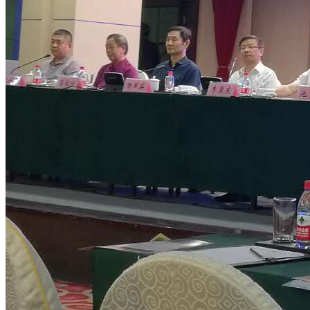
园区风采
野马美术馆
陨石
胡杨
硅化木
客房
园区
汗血马基地
F座
大厅
国家记忆A馆
国家记忆B馆
红山玉馆
酒店大厅
料
场餐厅
健身房
办公区域
小厨
酒窖
精彩视频
丝路驿站·野马激光秀
寻味腊八 欢聚暖冬
繁