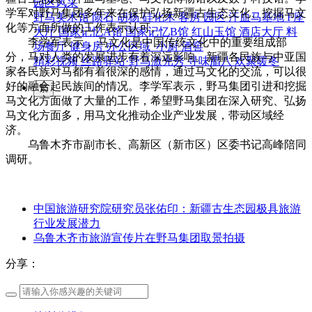
园区风采
学军对野马集团多年来在保护弘扬新疆古生态文化、挖掘马文
野马美术馆
陨石
胡杨
硅化木
客房
园区
汗血马基地
F座
化等方面所做的工作表示认可。
大厅
国家记忆A馆
国家记忆B馆
红山玉馆
酒店大厅
料
李学军表示， 马文化是中国传统文化中的重要组成部
场餐厅
健身房
办公区域
小厨
酒窖
分，马对人类的发展进步有着深远影响。新疆各民族与中亚国
精彩视频
丝路驿站·野马激光秀
寻味腊八 欢聚暖冬
家各民族对马都有着很深的感情，通过马文化的交流，可以很
好的融合起民族间的情况。李学军表示，野马集团引进和挖掘
繁
马文化方面做了大量的工作，希望野马集团在深入研究、弘扬
马文化方面多，用马文化推动企业产业发展，带动区域经
济。
乌鲁木齐市副市长、高新区（新市区）区委书记高峰陪同
调研。
中国旅游研究院研究员张佑印：新疆古生态园极具旅游
行业发展潜力
乌鲁木齐市旅游宣传片在野马集团取景拍摄
分享：