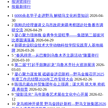
按浏览排行
按最新排行
1
6000余名学子走进野马 解锁马文化科普知识
2026-04-
30
2
陈刚总经理邀请义乌市政府来疆考察团赴吐鲁番市调
研交流
2026-04-29
3
凝心聚力强体魄 奋勇争先迎旺季——集团第二届拔河
比赛圆满落幕
2026-04-29
4
新疆农业职业技术大学动物科技学院实践育人基地揭
牌
2026-03-26
5
“春风得意—从巴黎到乌鲁木齐主题活动”隆重举行
2026-03-10
6
第二届“打起手鼓舞起龙”乌鲁木齐社火巡游展演
2026-
03-03
7
凝心聚力谋发展 砥砺奋进启新程—野马金服召开2025
年度工作总结暨2026年工作安排大会
2026-02-26
8
陈强总裁在外贸集团年会上强调：谋大局 抓大单 抢机
遇 勇担责
2026-02-26
9
“骏影流光” 马年新春艺术展在文化中心开展
2026-02-
12
10
龙马精神开盛景 野马奋蹄赴新程—野马文旅集团2026