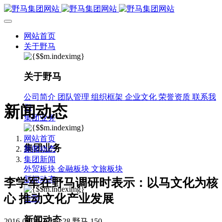
网站首页
关于野马
关于野马
公司简介
团队管理
组织框架
企业文化
荣誉资质
联系我
新闻动态
们
集团业务
网站首页
集团业务
新闻动态
集团新闻
外贸板块
金融板块
文旅板块
新闻动态
李学军在野马调研时表示：以马文化为核
心 推动文化产业发展
全部
新闻动态
2016-04-21 12:32:28
野马
150