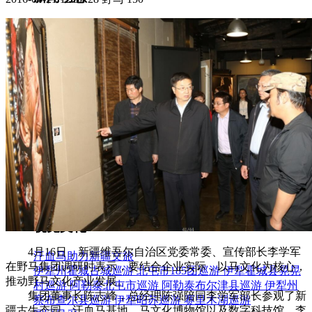
集团新闻
媒体报道
往来名人
人才招聘
人才招聘
人才理念
人才招聘
社会招聘
校园招聘
视觉文化
全部
视觉文化
4月16日，新疆维吾尔自治区党委常委、宣传部长李学军
汗血马助力新疆文旅
在野马集团调研时表示，要结合企业实际，以马文化为核心，
伊犁州霍城古城巡游
北屯市185团巡游
伊犁霍城县晃晃
推动野马文化产业发展。
村巡游
阿勒泰北屯市巡游
阿勒泰布尔津县巡游
伊犁州
集团董事长陈志峰，总经理陈强陪同李学军部长参观了新
察布查尔县巡游
伊犁昭苏巡游
赛里木湖巡游
疆古生态园、汗血马基地、马文化博物馆以及数字科技馆。李