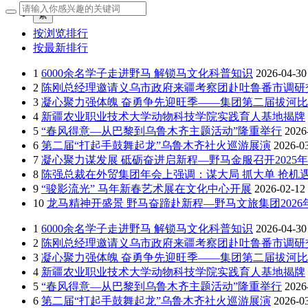
繁
按浏览排行
按最新排行
1
6000余名学子走进野马 解锁马文化科普知识
2026-04-30
2
陈刚总经理邀请义乌市政府来疆考察团赴吐鲁番市调研
3
凝心聚力强体魄 奋勇争先迎旺季——集团第二届拔河
4
新疆农业职业技术大学动物科技学院实践育人基地揭牌
5
“春风得意—从巴黎到乌鲁木齐主题活动”隆重举行
2026
6
第二届“打起手鼓舞起龙”乌鲁木齐社火巡游展演
2026-0
7
凝心聚力谋发展 砥砺奋进启新程—野马金服召开2025年
8
陈强总裁在外贸集团年会上强调：谋大局 抓大单 抢机遇
9
“骏影流光” 马年新春艺术展在文化中心开展
2026-02-12
10
龙马精神开盛景 野马奋蹄赴新程—野马文旅集团202
1
6000余名学子走进野马 解锁马文化科普知识
2026-04-30
2
陈刚总经理邀请义乌市政府来疆考察团赴吐鲁番市调研
3
凝心聚力强体魄 奋勇争先迎旺季——集团第二届拔河
4
新疆农业职业技术大学动物科技学院实践育人基地揭牌
5
“春风得意—从巴黎到乌鲁木齐主题活动”隆重举行
2026
6
第二届“打起手鼓舞起龙”乌鲁木齐社火巡游展演
2026-0