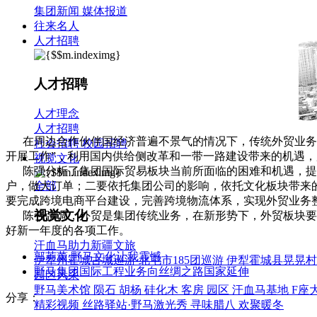
集团新闻
媒体报道
往来名人
人才招聘
人才招聘
人才理念
人才招聘
在周边合作伙伴国经济普遍不景气的情况下，传统外贸业务如何
社会招聘
校园招聘
开展工作”，利用国内供给侧改革和一带一路建设带来的机遇
视觉文化
陈强分析了集团国际贸易板块当前所面临的困难和机遇，提出了
户，做大订单；二要依托集团公司的影响，依托文化板块带来
全部
要完成跨境电商平台建设，完善跨境物流体系，实现外贸业务
视觉文化
陈强强调，外贸是集团传统业务，在新形势下，外贸板块要利用
好新一年度的各项工作。
汗血马助力新疆文旅
郭英薰:野马文化让我震憾
伊犁州霍城古城巡游
北屯市185团巡游
伊犁霍城县晃晃村
野马集团国际工程业务向丝绸之路国家延伸
园区风采
野马美术馆
陨石
胡杨
硅化木
客房
园区
汗血马基地
F座
分享：
精彩视频
丝路驿站·野马激光秀
寻味腊八 欢聚暖冬