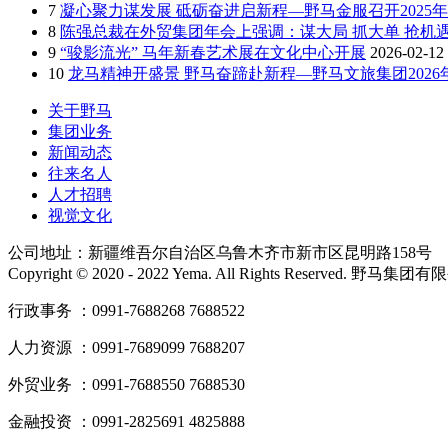
7
凝心聚力谋发展 砥砺奋进启新程—野马金服召开2025年
8
陈强总裁在外贸集团年会上强调：谋大局 抓大单 抢机遇
9
“骏影流光” 马年新春艺术展在文化中心开展
2026-02-12
10
龙马精神开盛景 野马奋蹄赴新程—野马文旅集团202
关于野马
集团业务
新闻动态
往来名人
人才招聘
视觉文化
公司地址：新疆维吾尔自治区乌鲁木齐市新市区昆明路158号
Copyright © 2020 - 2022 Yema. All Rights Reserved. 野
行政事务 ：0991-7688268 7688522
人力资源 ：0991-7689099 7688207
外贸业务 ：0991-7688550 7688530
金融投资 ：0991-2825691 4825888