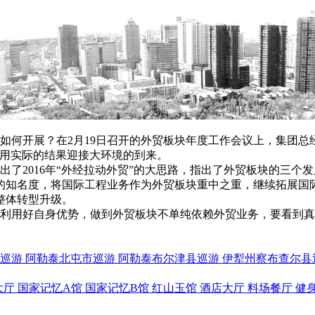
开展？在2月19日召开的外贸板块年度工作会议上，集团总经理
，用实际的结果迎接大环境的到来。
2016年“外经拉动外贸”的大思路，指出了外贸板块的三个
的知名度，将国际工程业务作为外贸板块重中之重，继续拓展国
整体转型升级。
好自身优势，做到外贸板块不单纯依赖外贸业务，要看到真正的
巡游
阿勒泰北屯市巡游
阿勒泰布尔津县巡游
伊犁州察布查尔县
大厅
国家记忆A馆
国家记忆B馆
红山玉馆
酒店大厅
料场餐厅
健