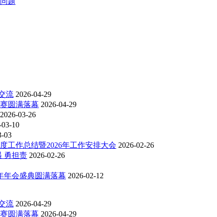
问题
交流
2026-04-29
比赛圆满落幕
2026-04-29
2026-03-26
-03-10
3-03
度工作总结暨2026年工作安排大会
2026-02-26
 勇担责
2026-02-26
6年年会盛典圆满落幕
2026-02-12
交流
2026-04-29
比赛圆满落幕
2026-04-29