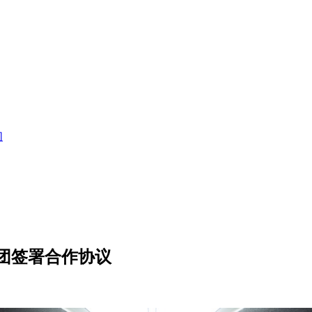
们
团签署合作协议