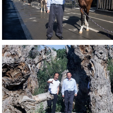
园区风采
野马美术馆
陨石
胡杨
硅化木
客房
园区
汗血马基地
F座
大厅
国家记忆A馆
国家记忆B馆
红山玉馆
酒店大厅
料
场餐厅
健身房
办公区域
小厨
酒窖
精彩视频
丝路驿站·野马激光秀
寻味腊八 欢聚暖冬
繁