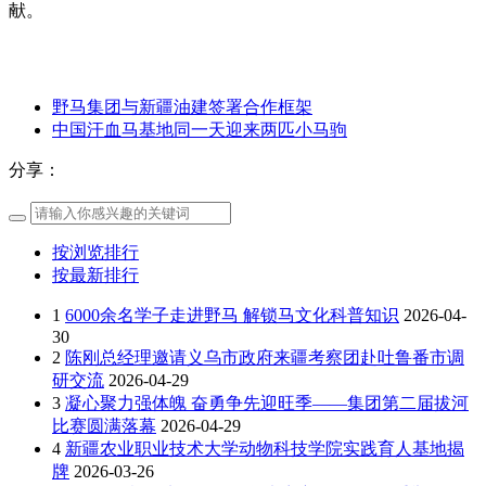
献。
野马集团与新疆油建签署合作框架
中国汗血马基地同一天迎来两匹小马驹
分享：
按浏览排行
按最新排行
1
6000余名学子走进野马 解锁马文化科普知识
2026-04-
30
2
陈刚总经理邀请义乌市政府来疆考察团赴吐鲁番市调
研交流
2026-04-29
3
凝心聚力强体魄 奋勇争先迎旺季——集团第二届拔河
比赛圆满落幕
2026-04-29
4
新疆农业职业技术大学动物科技学院实践育人基地揭
牌
2026-03-26