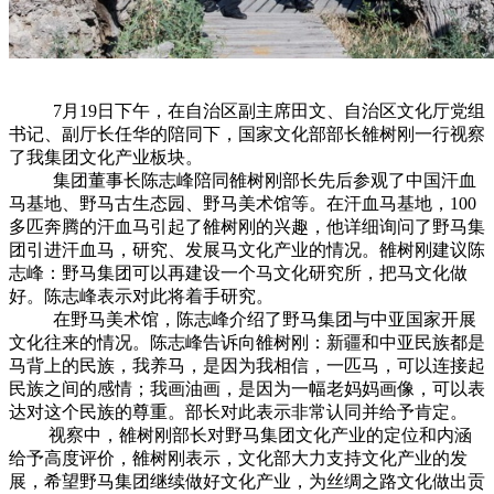
7月19日下午，在自治区副主席田文、自治区文化厅党组
书记、副厅长任华的陪同下，国家文化部部长雒树刚一行视察
了我集团文化产业板块。
集团董事长陈志峰陪同雒树刚部长先后参观了中国汗血
马基地、野马古生态园、野马美术馆等。在汗血马基地，100
多匹奔腾的汗血马引起了雒树刚的兴趣，他详细询问了野马集
团引进汗血马，研究、发展马文化产业的情况。雒树刚建议陈
志峰：野马集团可以再建设一个马文化研究所，把马文化做
好。陈志峰表示对此将着手研究。
在野马美术馆，陈志峰介绍了野马集团与中亚国家开展
文化往来的情况。陈志峰告诉向雒树刚：新疆和中亚民族都是
马背上的民族，我养马，是因为我相信，一匹马，可以连接起
民族之间的感情；我画油画，是因为一幅老妈妈画像，可以表
达对这个民族的尊重。部长对此表示非常认同并给予肯定。
视察中，雒树刚部长对野马集团文化产业的定位和内涵
给予高度评价，雒树刚表示，文化部大力支持文化产业的发
展，希望野马集团继续做好文化产业，为丝绸之路文化做出贡