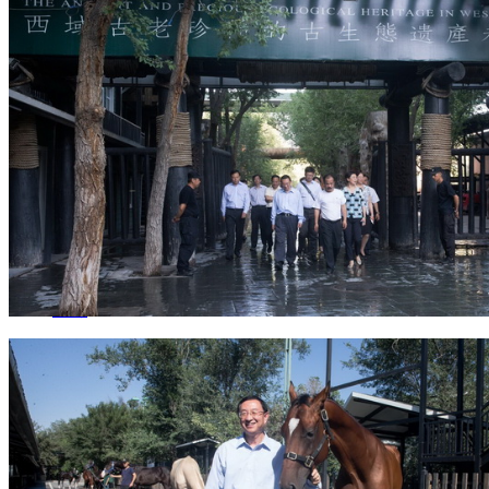
集团新闻
媒体报道
往来名人
人才招聘
人才招聘
人才理念
人才招聘
社会招聘
校园招聘
视觉文化
全部
视觉文化
汗血马助力新疆文旅
伊犁州霍城古城巡游
北屯市185团巡游
伊犁霍城县晃晃
村巡游
阿勒泰北屯市巡游
阿勒泰布尔津县巡游
伊犁州
察布查尔县巡游
伊犁昭苏巡游
赛里木湖巡游