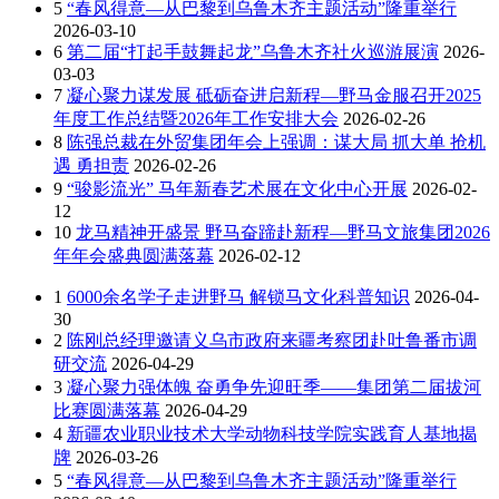
5
“春风得意—从巴黎到乌鲁木齐主题活动”隆重举行
2026-03-10
6
第二届“打起手鼓舞起龙”乌鲁木齐社火巡游展演
2026-
03-03
7
凝心聚力谋发展 砥砺奋进启新程—野马金服召开2025
年度工作总结暨2026年工作安排大会
2026-02-26
8
陈强总裁在外贸集团年会上强调：谋大局 抓大单 抢机
遇 勇担责
2026-02-26
9
“骏影流光” 马年新春艺术展在文化中心开展
2026-02-
12
10
龙马精神开盛景 野马奋蹄赴新程—野马文旅集团2026
年年会盛典圆满落幕
2026-02-12
1
6000余名学子走进野马 解锁马文化科普知识
2026-04-
30
2
陈刚总经理邀请义乌市政府来疆考察团赴吐鲁番市调
研交流
2026-04-29
3
凝心聚力强体魄 奋勇争先迎旺季——集团第二届拔河
比赛圆满落幕
2026-04-29
4
新疆农业职业技术大学动物科技学院实践育人基地揭
牌
2026-03-26
5
“春风得意—从巴黎到乌鲁木齐主题活动”隆重举行