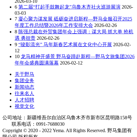
2026-03-10
6
第二届“打起手鼓舞起龙”乌鲁木齐社火巡游展演
2026-
03-03
7
凝心聚力谋发展 砥砺奋进启新程—野马金服召开2025
年度工作总结暨2026年工作安排大会
2026-02-26
8
陈强总裁在外贸集团年会上强调：谋大局 抓大单 抢机
遇 勇担责
2026-02-26
9
“骏影流光” 马年新春艺术展在文化中心开展
2026-02-
12
10
龙马精神开盛景 野马奋蹄赴新程—野马文旅集团2026
年年会盛典圆满落幕
2026-02-12
关于野马
集团业务
新闻动态
往来名人
人才招聘
视觉文化
公司地址：新疆维吾尔自治区乌鲁木齐市新市区昆明路158号
联系电话：0991-7688030
Copyright © 2020 - 2022 Yema. All Rights Reserved. 野马集团有
限公司 版权所有