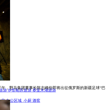
下午，野马集团董事长陈志峰给即将出征俄罗斯的新疆足球“巴
巡游
伊犁昭苏巡游
赛里木湖巡游
身房
办公区域
小厨
酒窖