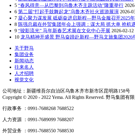
5
“春风得意—从巴黎到乌鲁木齐主题活动”隆重举行
2026
6
第二届“打起手鼓舞起龙”乌鲁木齐社火巡游展演
2026-0
7
凝心聚力谋发展 砥砺奋进启新程—野马金服召开2025年
8
陈强总裁在外贸集团年会上强调：谋大局 抓大单 抢机遇
9
“骏影流光” 马年新春艺术展在文化中心开展
2026-02-12
10
龙马精神开盛景 野马奋蹄赴新程—野马文旅集团202
关于野马
集团业务
新闻动态
往来名人
人才招聘
视觉文化
公司地址：新疆维吾尔自治区乌鲁木齐市新市区昆明路158号
Copyright © 2020 - 2022 Yema. All Rights Reserved. 野
行政事务 ：0991-7688268 7688522
人力资源 ：0991-7689099 7688207
外贸业务 ：0991-7688550 7688530