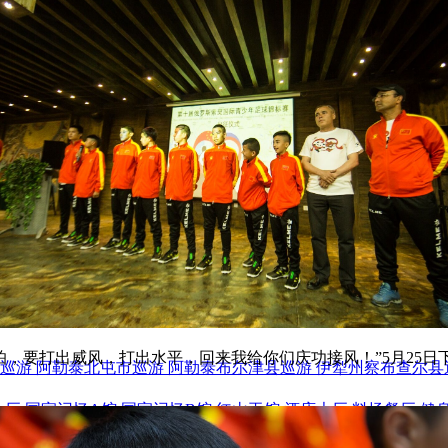
要打出威风，打出水平，回来我给你们庆功接风！”5月25日
巡游
阿勒泰北屯市巡游
阿勒泰布尔津县巡游
伊犁州察布查尔县
大厅
国家记忆A馆
国家记忆B馆
红山玉馆
酒店大厅
料场餐厅
健