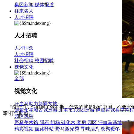
集团新闻
媒体报道
往来名人
人才招聘
人才招聘
人才理念
人才招聘
社会招聘
校园招聘
视觉文化
全部
视觉文化
汗血马助力新疆文旅
“孩子们，你们到了俄罗斯，代表的就是我们中国，不要害怕，
伊犁州霍城古城巡游
北屯市185团巡游
伊犁霍城县晃晃村
郎”打气助威。
园区风采
野马美术馆
陨石
胡杨
硅化木
客房
园区
汗血马基地
F座
精彩视频
丝路驿站·野马激光秀
寻味腊八 欢聚暖冬