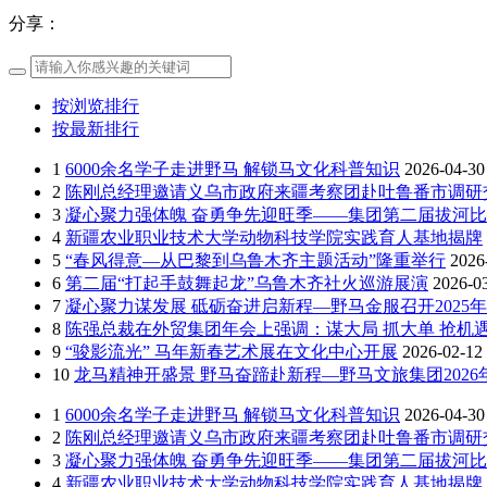
分享：
按浏览排行
按最新排行
1
6000余名学子走进野马 解锁马文化科普知识
2026-04-30
2
陈刚总经理邀请义乌市政府来疆考察团赴吐鲁番市调研
3
凝心聚力强体魄 奋勇争先迎旺季——集团第二届拔河
4
新疆农业职业技术大学动物科技学院实践育人基地揭牌
5
“春风得意—从巴黎到乌鲁木齐主题活动”隆重举行
2026
6
第二届“打起手鼓舞起龙”乌鲁木齐社火巡游展演
2026-0
7
凝心聚力谋发展 砥砺奋进启新程—野马金服召开2025年
8
陈强总裁在外贸集团年会上强调：谋大局 抓大单 抢机遇
9
“骏影流光” 马年新春艺术展在文化中心开展
2026-02-12
10
龙马精神开盛景 野马奋蹄赴新程—野马文旅集团202
1
6000余名学子走进野马 解锁马文化科普知识
2026-04-30
2
陈刚总经理邀请义乌市政府来疆考察团赴吐鲁番市调研
3
凝心聚力强体魄 奋勇争先迎旺季——集团第二届拔河
4
新疆农业职业技术大学动物科技学院实践育人基地揭牌