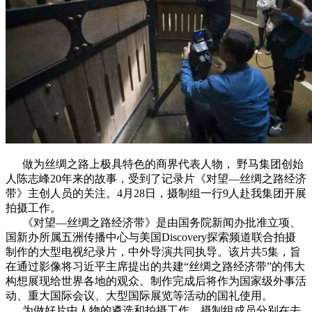
园区风采
野马美术馆
陨石
胡杨
硅化木
客房
园区
汗血马基地
F座
大厅
国家记忆A馆
国家记忆B馆
红山玉馆
酒店大厅
料
场餐厅
健身房
办公区域
小厨
酒窖
精彩视频
丝路驿站·野马激光秀
寻味腊八 欢聚暖冬
繁
做为丝绸之路上极具特色的商界代表人物， 野马集团创始
人陈志峰20年来的故事，受到了记录片《对望—丝绸之路经济
带》主创人员的关注。4月28日，摄制组一行9人赴我集团开展
拍摄工作。
《对望—丝绸之路经济带》是由国务院新闻办批准立项、
国新办所属五洲传播中心与美国Discovery探索频道联合拍摄
制作的大型电视纪录片，中外导演共同执导。该片共5集，旨
在通过影像将习近平主席提出的共建“丝绸之路经济带”的伟大
构想展现给世界各地的观众。制作完成后将作为国家级外事活
动、重大国际会议、大型国际展览等活动的国礼使用。
为做好片中人物的遴选和拍摄工作，摄制组成员分别在去