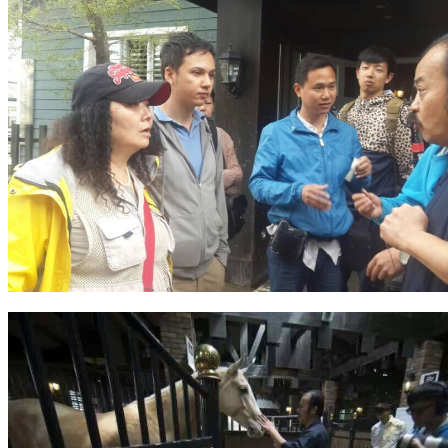
集团新闻
媒体报道
往来名人
人才招聘
人才招聘
人才理念
人才招聘
社会招聘
校园招聘
视觉文化
全部
视觉文化
汗血马助力新疆文旅
伊犁州霍城古城巡游
北屯市185团巡游
伊犁霍城县晃晃
村巡游
阿勒泰北屯市巡游
阿勒泰布尔津县巡游
伊犁州
察布查尔县巡游
伊犁昭苏巡游
赛里木湖巡游