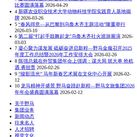
比赛圆满落幕
2026-04-29
4
新疆农业职业技术大学动物科技学院实践育人基地揭
牌
2026-03-26
5
“春风得意—从巴黎到乌鲁木齐主题活动”隆重举行
2026-03-10
6
第二届“打起手鼓舞起龙”乌鲁木齐社火巡游展演
2026-
03-03
7
凝心聚力谋发展 砥砺奋进启新程—野马金服召开2025
年度工作总结暨2026年工作安排大会
2026-02-26
8
陈强总裁在外贸集团年会上强调：谋大局 抓大单 抢机
遇 勇担责
2026-02-26
9
“骏影流光” 马年新春艺术展在文化中心开展
2026-02-
12
10
龙马精神开盛景 野马奋蹄赴新程—野马文旅集团2026
年年会盛典圆满落幕
2026-02-12
关于野马
集团业务
新闻动态
往来名人
人才招聘
视觉文化