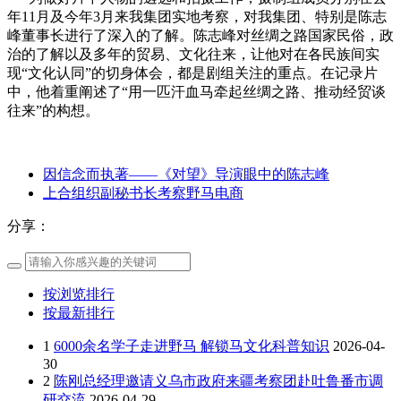
年11月及今年3月来我集团实地考察，对我集团、特别是陈志
峰董事长进行了深入的了解。陈志峰对丝绸之路国家民俗，政
治的了解以及多年的贸易、文化往来，让他对在各民族间实
现“文化认同”的切身体会，都是剧组关注的重点。在记录片
中，他着重阐述了“用一匹汗血马牵起丝绸之路、推动经贸谈
往来”的构想。
因信念而执著——《对望》导演眼中的陈志峰
上合组织副秘书长考察野马电商
分享：
按浏览排行
按最新排行
1
6000余名学子走进野马 解锁马文化科普知识
2026-04-
30
2
陈刚总经理邀请义乌市政府来疆考察团赴吐鲁番市调
研交流
2026-04-29