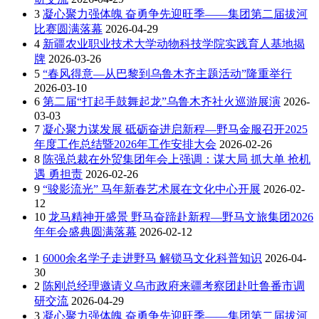
3
凝心聚力强体魄 奋勇争先迎旺季——集团第二届拔河
比赛圆满落幕
2026-04-29
4
新疆农业职业技术大学动物科技学院实践育人基地揭
牌
2026-03-26
5
“春风得意—从巴黎到乌鲁木齐主题活动”隆重举行
2026-03-10
6
第二届“打起手鼓舞起龙”乌鲁木齐社火巡游展演
2026-
03-03
7
凝心聚力谋发展 砥砺奋进启新程—野马金服召开2025
年度工作总结暨2026年工作安排大会
2026-02-26
8
陈强总裁在外贸集团年会上强调：谋大局 抓大单 抢机
遇 勇担责
2026-02-26
9
“骏影流光” 马年新春艺术展在文化中心开展
2026-02-
12
10
龙马精神开盛景 野马奋蹄赴新程—野马文旅集团2026
年年会盛典圆满落幕
2026-02-12
1
6000余名学子走进野马 解锁马文化科普知识
2026-04-
30
2
陈刚总经理邀请义乌市政府来疆考察团赴吐鲁番市调
研交流
2026-04-29
3
凝心聚力强体魄 奋勇争先迎旺季——集团第二届拔河