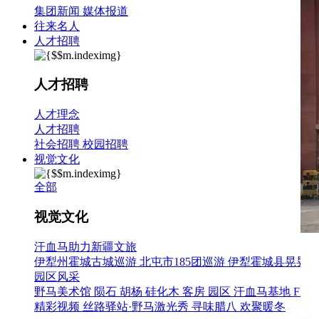
集团新闻
媒体报道
往来名人
人才招聘
人才招聘
人才理念
人才招聘
社会招聘
校园招聘
视觉文化
全部
视觉文化
汗血马助力新疆文旅
伊犁州霍城古城巡游
北屯市185团巡游
伊犁霍城县晃晃村
园区风采
野马美术馆
陨石
胡杨
硅化木
客房
园区
汗血马基地
F座
精彩视频
丝路驿站·野马激光秀
寻味腊八 欢聚暖冬