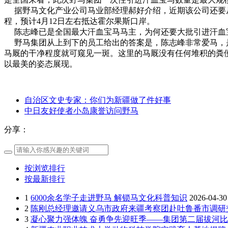
据野马文化产业公司马业部经理郝好介绍，近期该公司还要从
程，预计4月12日左右抵达霍尔果斯口岸。
陈志峰已是全国最大汗血宝马马主，为何还要大批引进汗血
野马集团从上到下的员工给出的答案是，陈志峰非常爱马，是
马厩的干净程度就可窥见一斑。这里的马厩没有任何堆积的粪
以最美的姿态展现。
自治区文史专家：你们为新疆做了件好事
中日友好使者小岛康誉访问野马
分享：
按浏览排行
按最新排行
1
6000余名学子走进野马 解锁马文化科普知识
2026-04-30
2
陈刚总经理邀请义乌市政府来疆考察团赴吐鲁番市调研
3
凝心聚力强体魄 奋勇争先迎旺季——集团第二届拔河