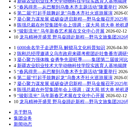
4
新疆农业职业技术大学动物科技学院实践育人基地揭牌
5
“春风得意—从巴黎到乌鲁木齐主题活动”隆重举行
2026
6
第二届“打起手鼓舞起龙”乌鲁木齐社火巡游展演
2026-0
7
凝心聚力谋发展 砥砺奋进启新程—野马金服召开2025年
8
陈强总裁在外贸集团年会上强调：谋大局 抓大单 抢机遇
9
“骏影流光” 马年新春艺术展在文化中心开展
2026-02-12
10
龙马精神开盛景 野马奋蹄赴新程—野马文旅集团202
1
6000余名学子走进野马 解锁马文化科普知识
2026-04-30
2
陈刚总经理邀请义乌市政府来疆考察团赴吐鲁番市调研
3
凝心聚力强体魄 奋勇争先迎旺季——集团第二届拔河
4
新疆农业职业技术大学动物科技学院实践育人基地揭牌
5
“春风得意—从巴黎到乌鲁木齐主题活动”隆重举行
2026
6
第二届“打起手鼓舞起龙”乌鲁木齐社火巡游展演
2026-0
7
凝心聚力谋发展 砥砺奋进启新程—野马金服召开2025年
8
陈强总裁在外贸集团年会上强调：谋大局 抓大单 抢机遇
9
“骏影流光” 马年新春艺术展在文化中心开展
2026-02-12
10
龙马精神开盛景 野马奋蹄赴新程—野马文旅集团202
关于野马
集团业务
新闻动态