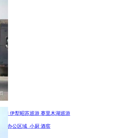
巡游
伊犁昭苏巡游
赛里木湖巡游
身房
办公区域
小厨
酒窖