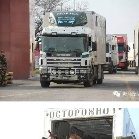
巡游
阿勒泰北屯市巡游
阿勒泰布尔津县巡游
伊犁州察布查尔县
大厅
国家记忆A馆
国家记忆B馆
红山玉馆
酒店大厅
料场餐厅
健