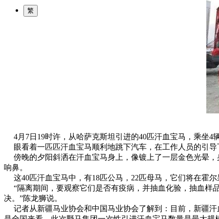
繁
4月7日19时许，从哈萨克斯坦引进的40匹汗血宝马，乘坐
眼看着一匹匹汗血宝马顺利地跳下汽车，在工作人员的引导下
傍晚的夕阳斜洒在汗血宝马身上，像镀上了一层金色光晕，身
响鼻。
这40匹汗血宝马中，有18匹公马，22匹母马，它们将在霍
“隔离期间，要观察它们是否有疫病，并抽血化验，抽血样品
决。”陈龙狮说。
记者从新疆马业协会和中国马业协会了解到：目前，新疆汗血
是全国来看，此次野马集团一次性引进汗血宝马数量是最大规