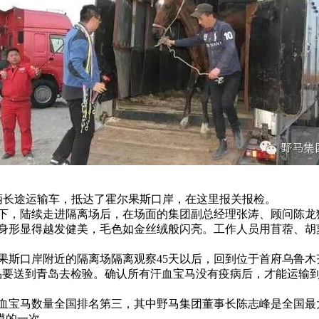
4辆长途运输车，抵达了霍尔果斯口岸，在这里报关报检。
，陆续走进隔离场后，在场面的集团副总经理张涛、顾问陈龙
形显得越发健美，毛色如金丝绒般闪亮。工作人员用苜蓿、胡
尔果斯口岸附近的隔离场隔离观察45天以后，回到位于首府乌鲁
要送到青岛去检验。确认所有汗血宝马没有疫病后，才能运输到
宝马数量全国排名第三，其中野马集团董事长陈志峰是全国最
模的一次。