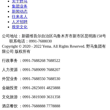
关于野马
集团业务
新闻动态
往来名人
人才招聘
视觉文化
公司地址：新疆维吾尔自治区乌鲁木齐市新市区昆明路158号
联系电话：0991-7688030
Copyright © 2020 - 2022 Yema. All Rights Reserved. 野马集团有
限公司 版权所有
行政事务 ：0991-7688268 7688522
人力资源 ：0991-7689099 7688207
外贸业务 ：0991-7688550 7688530
金融投资 ：0991-2825691 4825888
文化旅游 ：0991-3819369 3631358
酒店餐饮 ：0991-7688888 7778888