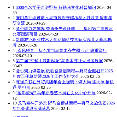
1
6000余名学子走进野马 解锁马文化科普知识
2026-04-
30
2
陈刚总经理邀请义乌市政府来疆考察团赴吐鲁番市调
研交流
2026-04-29
3
凝心聚力强体魄 奋勇争先迎旺季——集团第二届拔河
比赛圆满落幕
2026-04-29
4
新疆农业职业技术大学动物科技学院实践育人基地揭
牌
2026-03-26
5
“春风得意—从巴黎到乌鲁木齐主题活动”隆重举行
2026-03-10
6
第二届“打起手鼓舞起龙”乌鲁木齐社火巡游展演
2026-
03-03
7
凝心聚力谋发展 砥砺奋进启新程—野马金服召开2025
年度工作总结暨2026年工作安排大会
2026-02-26
8
陈强总裁在外贸集团年会上强调：谋大局 抓大单 抢机
遇 勇担责
2026-02-26
9
“骏影流光” 马年新春艺术展在文化中心开展
2026-02-
12
10
龙马精神开盛景 野马奋蹄赴新程—野马文旅集团2026
年年会盛典圆满落幕
2026-02-12