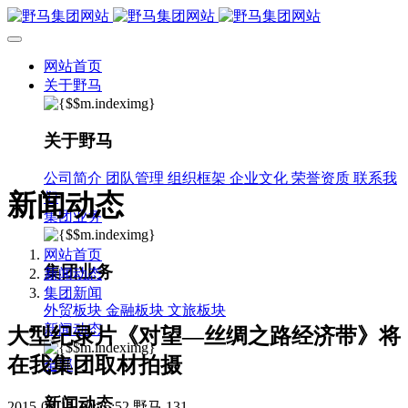
网站首页
关于野马
关于野马
公司简介
团队管理
组织框架
企业文化
荣誉资质
联系我
新闻动态
们
集团业务
网站首页
集团业务
新闻动态
集团新闻
外贸板块
金融板块
文旅板块
新闻动态
大型纪录片《对望—丝绸之路经济带》将
在我集团取材拍摄
全部
新闻动态
2015-03-11 10:25:52
野马
131