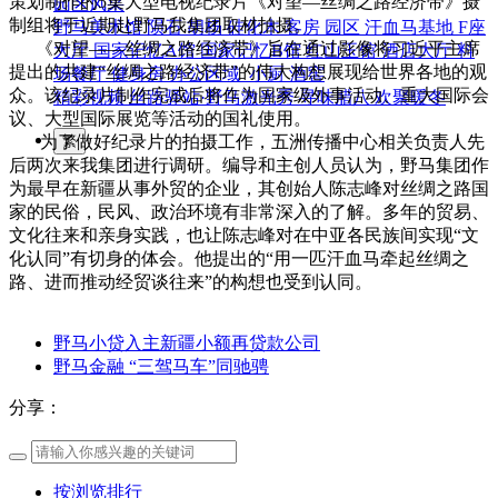
策划制作的5集大型电视纪录片《对望—丝绸之路经济带》摄
园区风采
制组将于近期赴野马我集团取材拍摄。
野马美术馆
陨石
胡杨
硅化木
客房
园区
汗血马基地
F座
《对望——丝绸之路经济带》旨在通过影像将习近平主席
大厅
国家记忆A馆
国家记忆B馆
红山玉馆
酒店大厅
料
提出的共建“丝绸之路经济带”的伟大构想展现给世界各地的观
场餐厅
健身房
办公区域
小厨
酒窖
众。该纪录片制作完成后将作为国家级外事活动、重大国际会
精彩视频
丝路驿站·野马激光秀
寻味腊八 欢聚暖冬
议、大型国际展览等活动的国礼使用。
为了做好纪录片的拍摄工作，五洲传播中心相关负责人先
繁
后两次来我集团进行调研。编导和主创人员认为，野马集团作
为最早在新疆从事外贸的企业，其创始人陈志峰对丝绸之路国
家的民俗，民风、政治环境有非常深入的了解。多年的贸易、
文化往来和亲身实践，也让陈志峰对在中亚各民族间实现“文
化认同”有切身的体会。他提出的“用一匹汗血马牵起丝绸之
路、进而推动经贸谈往来”的构想也受到认同。
野马小贷入主新疆小额再贷款公司
野马金融 “三驾马车”同驰骋
分享：
按浏览排行