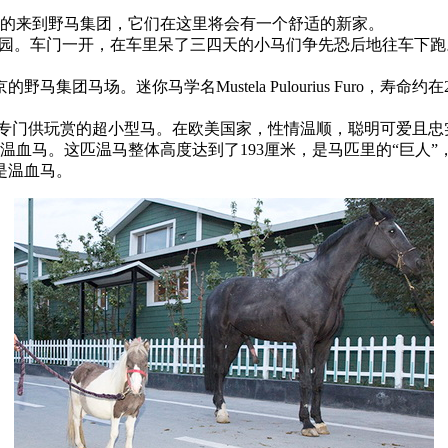
涉水的来到野马集团，它们在这里将会有一个舒适的新家。
态园。车门一开，在车里呆了三四天的小马们争先恐后地往车下
马场。迷你马学名Mustela Pulourius Furo，寿命约
专门供玩赏的超小型马。在欧美国家，性情温顺，聪明可爱且忠
血马。这匹温马整体高度达到了193厘米，是马匹里的“巨人”
是温血马。