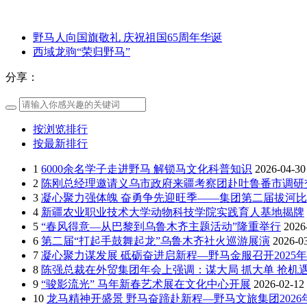
野马人向国旗敬礼 庆祝祖国65周年华诞
西域龙驹“荣归野马”
分享：
按浏览排行
按最新排行
1
6000余名学子走进野马 解锁马文化科普知识
2026-04-30
2
陈刚总经理邀请义乌市政府来疆考察团赴吐鲁番市调研
3
凝心聚力强体魄 奋勇争先迎旺季——集团第二届拔河
4
新疆农业职业技术大学动物科技学院实践育人基地揭牌
5
“春风得意—从巴黎到乌鲁木齐主题活动”隆重举行
2026
6
第二届“打起手鼓舞起龙”乌鲁木齐社火巡游展演
2026-0
7
凝心聚力谋发展 砥砺奋进启新程—野马金服召开2025年
8
陈强总裁在外贸集团年会上强调：谋大局 抓大单 抢机遇
9
“骏影流光” 马年新春艺术展在文化中心开展
2026-02-12
10
龙马精神开盛景 野马奋蹄赴新程—野马文旅集团202