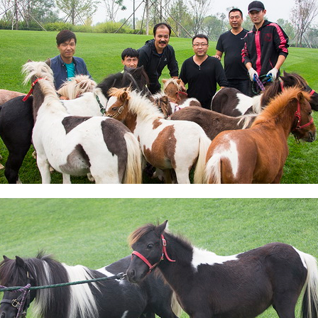
巡游
阿勒泰北屯市巡游
阿勒泰布尔津县巡游
伊犁州察布查尔县
大厅
国家记忆A馆
国家记忆B馆
红山玉馆
酒店大厅
料场餐厅
健