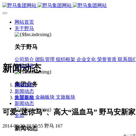
网站首页
关于野马
关于野马
公司简介
团队管理
组织框架
企业文化
荣誉资质
联系我
新闻动态
集团业务
集团业务
网站首页
新闻动态
外贸板块
金融板块
文旅板块
集团新闻
新闻动态
可爱“迷你马”、高大“温血马” 野马安新家
全部
2014-09-29 22:57:55
野马
167
新闻动态