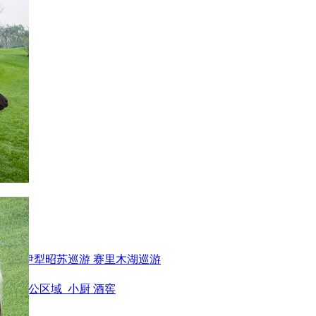
巡游
伊犁昭苏巡游
赛里木湖巡游
身房
办公区域
小厨
酒窖