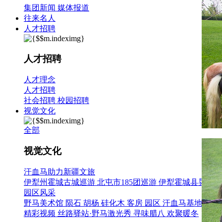
集团新闻
媒体报道
往来名人
人才招聘
人才招聘
人才理念
人才招聘
社会招聘
校园招聘
视觉文化
全部
视觉文化
汗血马助力新疆文旅
伊犁州霍城古城巡游
北屯市185团巡游
伊犁霍城县晃晃村
园区风采
野马美术馆
陨石
胡杨
硅化木
客房
园区
汗血马基地
F座
精彩视频
丝路驿站·野马激光秀
寻味腊八 欢聚暖冬