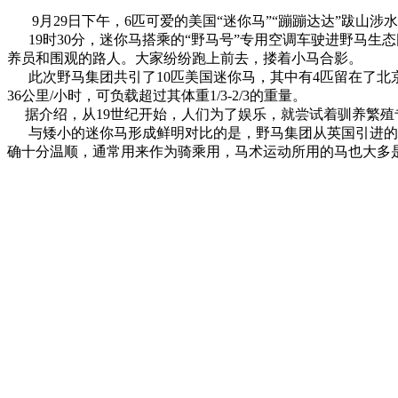
9月29日下午，6匹可爱的美国“迷你马”“蹦蹦达达”跋山
19时30分，迷你马搭乘的“野马号”专用空调车驶进野马生
养员和围观的路人。大家纷纷跑上前去，搂着小马合影。
此次野马集团共引了10匹美国迷你马，其中有4匹留在了北京的野马集团
36公里/小时，可负载超过其体重1/3-2/3的重量。
据介绍，从19世纪开始，人们为了娱乐，就尝试着驯养繁殖
与矮小的迷你马形成鲜明对比的是，野马集团从英国引进的温
确十分温顺，通常用来作为骑乘用，马术运动所用的马也大多