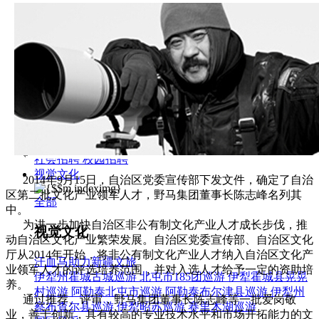
集团新闻
媒体报道
往来名人
人才招聘
人才招聘
人才理念
人才招聘
社会招聘
校园招聘
视觉文化
2014年9月15日，自治区党委宣传部下发文件，确定了自治
区第二批文化产业领军人才，野马集团董事长陈志峰名列其
全部
中。
为进一步加快自治区非公有制文化产业人才成长步伐，推
视觉文化
动自治区文化产业繁荣发展。自治区党委宣传部、自治区文化
厅从2014年开始，将非公有制文化产业人才纳入自治区文化产
汗血马助力新疆文旅
业领军人才的评选培养范围，并对入选人才给予一定的资助培
伊犁州霍城古城巡游
北屯市185团巡游
伊犁霍城县晃晃
养。
村巡游
阿勒泰北屯市巡游
阿勒泰布尔津县巡游
伊犁州
通过推荐、评审，野马集团董事长陈志峰等一批爱岗敬
察布查尔县巡游
伊犁昭苏巡游
赛里木湖巡游
业，善于创新，具有较高的专业技术水平和市场开拓能力的文