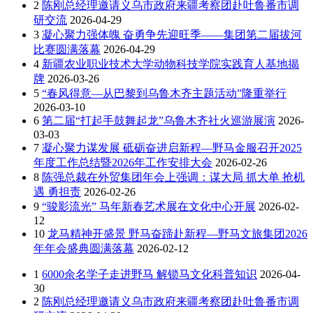
2
陈刚总经理邀请义乌市政府来疆考察团赴吐鲁番市调
研交流
2026-04-29
3
凝心聚力强体魄 奋勇争先迎旺季——集团第二届拔河
比赛圆满落幕
2026-04-29
4
新疆农业职业技术大学动物科技学院实践育人基地揭
牌
2026-03-26
5
“春风得意—从巴黎到乌鲁木齐主题活动”隆重举行
2026-03-10
6
第二届“打起手鼓舞起龙”乌鲁木齐社火巡游展演
2026-
03-03
7
凝心聚力谋发展 砥砺奋进启新程—野马金服召开2025
年度工作总结暨2026年工作安排大会
2026-02-26
8
陈强总裁在外贸集团年会上强调：谋大局 抓大单 抢机
遇 勇担责
2026-02-26
9
“骏影流光” 马年新春艺术展在文化中心开展
2026-02-
12
10
龙马精神开盛景 野马奋蹄赴新程—野马文旅集团2026
年年会盛典圆满落幕
2026-02-12
1
6000余名学子走进野马 解锁马文化科普知识
2026-04-
30
2
陈刚总经理邀请义乌市政府来疆考察团赴吐鲁番市调