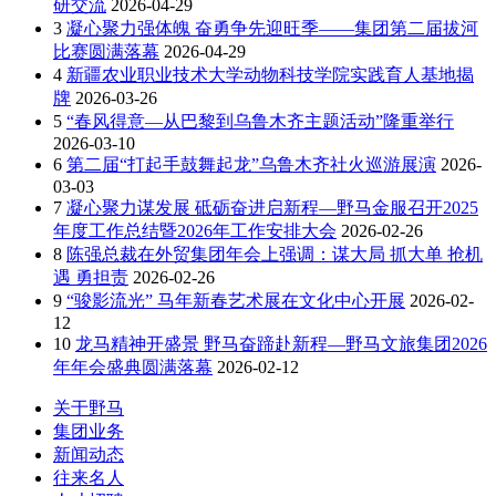
研交流
2026-04-29
3
凝心聚力强体魄 奋勇争先迎旺季——集团第二届拔河
比赛圆满落幕
2026-04-29
4
新疆农业职业技术大学动物科技学院实践育人基地揭
牌
2026-03-26
5
“春风得意—从巴黎到乌鲁木齐主题活动”隆重举行
2026-03-10
6
第二届“打起手鼓舞起龙”乌鲁木齐社火巡游展演
2026-
03-03
7
凝心聚力谋发展 砥砺奋进启新程—野马金服召开2025
年度工作总结暨2026年工作安排大会
2026-02-26
8
陈强总裁在外贸集团年会上强调：谋大局 抓大单 抢机
遇 勇担责
2026-02-26
9
“骏影流光” 马年新春艺术展在文化中心开展
2026-02-
12
10
龙马精神开盛景 野马奋蹄赴新程—野马文旅集团2026
年年会盛典圆满落幕
2026-02-12
关于野马
集团业务
新闻动态
往来名人