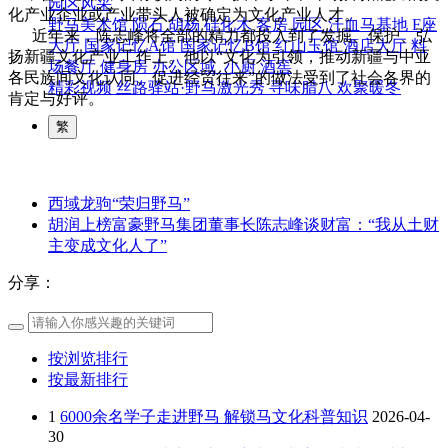
园区风采
化产业企业或产业带头人被确定为文化产业人才。
野马美术馆
陨石
胡杨
硅化木
客房
园区
汗血马基地
F座
近年来，陈志峰将全部的精力都投入到了发掘、保护、弘
大厅
国家记忆A馆
国家记忆B馆
红山玉馆
酒店大厅
料
扬新疆文化产业工作上。他以“文化为引领，推动新疆与中亚
场餐厅
健身房
办公区域
小厨
酒窖
各民族间文化认同、促进经贸往来”的做法受到了社会各界的
精彩视频
丝路驿站·野马激光秀
寻味腊八 欢聚暖冬
肯定与好评。
繁
西域龙驹“荣归野马”
胡润上榜富豪野马集团董事长陈志峰谈财富：“我从土财
主变成文化人了”
分享：
按浏览排行
按最新排行
1
6000余名学子走进野马 解锁马文化科普知识
2026-04-
30