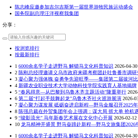
陈志峰应邀参加吉尔吉斯第一届世界游牧民族运动盛会
国务院副总理汪洋视察我集团
分享：
按浏览排行
按最新排行
1
6000余名学子走进野马 解锁马文化科普知识
2026-04-30
2
陈刚总经理邀请义乌市政府来疆考察团赴吐鲁番市调研
3
凝心聚力强体魄 奋勇争先迎旺季——集团第二届拔河
4
新疆农业职业技术大学动物科技学院实践育人基地揭牌
5
“春风得意—从巴黎到乌鲁木齐主题活动”隆重举行
2026
6
第二届“打起手鼓舞起龙”乌鲁木齐社火巡游展演
2026-0
7
凝心聚力谋发展 砥砺奋进启新程—野马金服召开2025年
8
陈强总裁在外贸集团年会上强调：谋大局 抓大单 抢机遇
9
“骏影流光” 马年新春艺术展在文化中心开展
2026-02-12
10
龙马精神开盛景 野马奋蹄赴新程—野马文旅集团202
1
6000余名学子走进野马 解锁马文化科普知识
2026-04-30