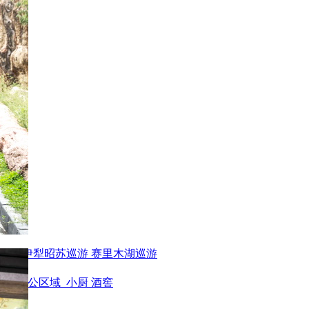
巡游
伊犁昭苏巡游
赛里木湖巡游
身房
办公区域
小厨
酒窖