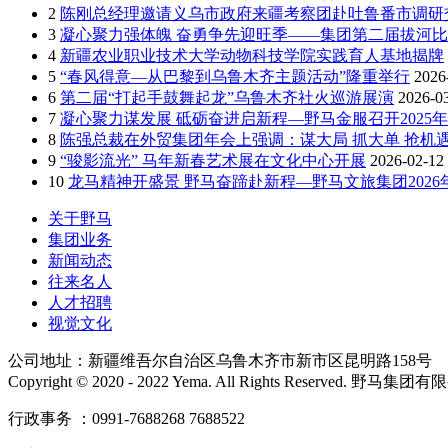
2
陈刚总经理邀请义乌市政府来疆考察团赴吐鲁番市调研
3
凝心聚力强体魄 奋勇争先迎旺季——集团第二届拔河
4
新疆农业职业技术大学动物科技学院实践育人基地揭牌
5
“春风得意—从巴黎到乌鲁木齐主题活动”隆重举行
2026
6
第二届“打起手鼓舞起龙”乌鲁木齐社火巡游展演
2026-0
7
凝心聚力谋发展 砥砺奋进启新程—野马金服召开2025年
8
陈强总裁在外贸集团年会上强调：谋大局 抓大单 抢机遇
9
“骏影流光” 马年新春艺术展在文化中心开展
2026-02-12
10
龙马精神开盛景 野马奋蹄赴新程—野马文旅集团202
关于野马
集团业务
新闻动态
往来名人
人才招聘
视觉文化
公司地址：新疆维吾尔自治区乌鲁木齐市新市区昆明路158号
Copyright © 2020 - 2022 Yema. All Rights Reserved. 野
行政事务 ：0991-7688268 7688522