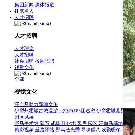
集团新闻
媒体报道
往来名人
人才招聘
人才招聘
人才理念
人才招聘
社会招聘
校园招聘
视觉文化
全部
视觉文化
汗血马助力新疆文旅
伊犁州霍城古城巡游
北屯市185团巡游
伊犁霍城县晃晃村
园区风采
野马美术馆
陨石
胡杨
硅化木
客房
园区
汗血马基地
F座
精彩视频
丝路驿站·野马激光秀
寻味腊八 欢聚暖冬