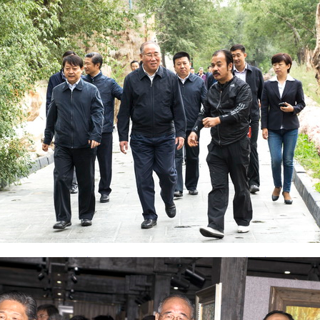
巡游
阿勒泰北屯市巡游
阿勒泰布尔津县巡游
伊犁州察布查尔县
大厅
国家记忆A馆
国家记忆B馆
红山玉馆
酒店大厅
料场餐厅
健