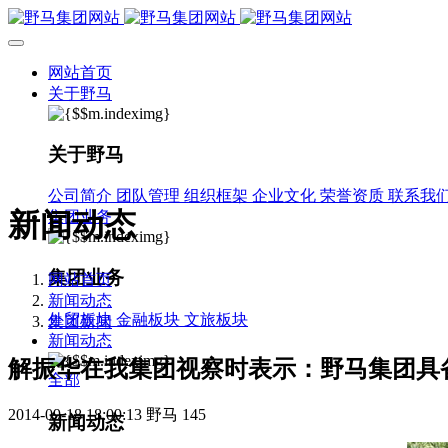
网站首页
关于野马
关于野马
公司简介
团队管理
组织框架
企业文化
荣誉资质
联系我
新闻动态
集团业务
集团业务
网站首页
新闻动态
外贸板块
金融板块
文旅板块
集团新闻
新闻动态
解振华在我集团视察时表示：野马集团具
全部
2014-09-18 18:09:13
野马
145
新闻动态