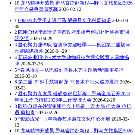
10
龙马精神开盛景 野马奋蹄赴新程—野马文旅集团2026
年年会盛典圆满落幕
2026-02-12
1
6000余名学子走进野马 解锁马文化科普知识
2026-04-
30
2
陈刚总经理邀请义乌市政府来疆考察团赴吐鲁番市调
研交流
2026-04-29
3
凝心聚力强体魄 奋勇争先迎旺季——集团第二届拔河
比赛圆满落幕
2026-04-29
4
新疆农业职业技术大学动物科技学院实践育人基地揭
牌
2026-03-26
5
“春风得意—从巴黎到乌鲁木齐主题活动”隆重举行
2026-03-10
6
第二届“打起手鼓舞起龙”乌鲁木齐社火巡游展演
2026-
03-03
7
凝心聚力谋发展 砥砺奋进启新程—野马金服召开2025
年度工作总结暨2026年工作安排大会
2026-02-26
8
陈强总裁在外贸集团年会上强调：谋大局 抓大单 抢机
遇 勇担责
2026-02-26
9
“骏影流光” 马年新春艺术展在文化中心开展
2026-02-
12
10
龙马精神开盛景 野马奋蹄赴新程—野马文旅集团2026