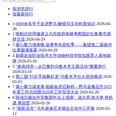
按浏览排行
按最新排行
1
6000余名学子走进野马 解锁马文化科普知识
2026-04-
30
2
陈刚总经理邀请义乌市政府来疆考察团赴吐鲁番市调
研交流
2026-04-29
3
凝心聚力强体魄 奋勇争先迎旺季——集团第二届拔河
比赛圆满落幕
2026-04-29
4
新疆农业职业技术大学动物科技学院实践育人基地揭
牌
2026-03-26
5
“春风得意—从巴黎到乌鲁木齐主题活动”隆重举行
2026-03-10
6
第二届“打起手鼓舞起龙”乌鲁木齐社火巡游展演
2026-
03-03
7
凝心聚力谋发展 砥砺奋进启新程—野马金服召开2025
年度工作总结暨2026年工作安排大会
2026-02-26
8
陈强总裁在外贸集团年会上强调：谋大局 抓大单 抢机
遇 勇担责
2026-02-26
9
“骏影流光” 马年新春艺术展在文化中心开展
2026-02-
12