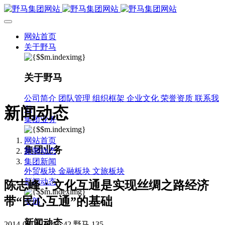
网站首页
关于野马
关于野马
公司简介
团队管理
组织框架
企业文化
荣誉资质
联系我
新闻动态
们
集团业务
网站首页
集团业务
新闻动态
集团新闻
外贸板块
金融板块
文旅板块
新闻动态
陈志峰：文化互通是实现丝绸之路经济
带“民心互通”的基础
全部
新闻动态
2014-08-25 18:55:42
野马
135