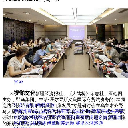
集团新闻
媒体报道
往来名人
人才招聘
人才招聘
人才理念
人才招聘
社会招聘
校园招聘
视觉文化
全部
视觉文化
8月22日，由新疆经济报社、《大陆桥》杂志社、亚心网
主办，野马集团、中哈•霍尔果斯义乌国际商贸城协办的“丝绸
汗血马助力新疆文旅
之路经济带背景下的新疆口岸发展”专题研讨会在乌鲁木齐野
伊犁州霍城古城巡游
北屯市185团巡游
伊犁霍城县晃晃
马大厦举行。20余位专家专家、学者、企业家汇聚一堂，共同
村巡游
阿勒泰北屯市巡游
阿勒泰布尔津县巡游
伊犁州
研讨丝绸之路经济带背景下的新疆口岸发展问题，为新疆口岸
察布查尔县巡游
伊犁昭苏巡游
赛里木湖巡游
的开放发展建言献策。