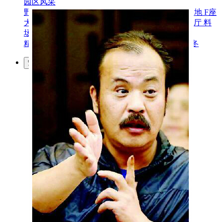
园区风采
野马美术馆
陨石
胡杨
硅化木
客房
园区
汗血马基地
F座
大厅
国家记忆A馆
国家记忆B馆
红山玉馆
酒店大厅
料
场餐厅
健身房
办公区域
小厨
酒窖
精彩视频
丝路驿站·野马激光秀
寻味腊八 欢聚暖冬
繁