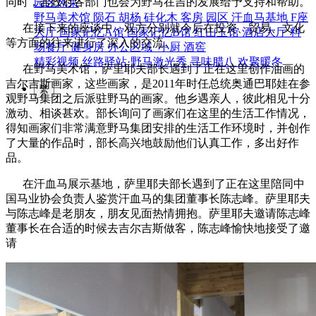
同时，吉政府各部门也会为野马在吉的发展给予支持和帮助。
园区风采
野马美术馆
陨石
胡杨
硅化木
客房
园区
汗血马基地
F座
在接下来的座谈中，双方分别就今后在投资、贸易、文化
大厅
国家记忆A馆
国家记忆B馆
红山玉馆
酒店大厅
料
等方面的往来进行了深入的交流。
场餐厅
健身房
办公区域
小厨
酒窖
精彩视频
丝路驿站·野马激光秀
寻味腊八 欢聚暖冬
在野马美术馆，萨里耶夫部长遇到了正在这里创作油画的
吉尔吉斯画家，这些画家，是2011年时任总统奥通巴耶娃在参
繁
观野马集团之后派驻野马的画家。他乡遇亲人，彼此相见十分
激动、相谈甚欢。部长询问了画家们在这里的生活工作情况，
得知画家们非常满意野马集团安排的生活工作环境时，并创作
了大量的作品时，部长高兴地鼓励他们认真工作，多出好作
品。
在汗血马展示基地，萨里耶夫部长遇到了正在这里陪同中
国马业协会负责人鉴赏汗血马的集团董事长陈志峰。萨里耶夫
与陈志峰是老朋友，朋友见面热情拥抱。萨里耶夫邀请陈志峰
董事长在合适的时候去吉尔吉斯做客，陈志峰愉快地接受了邀
请