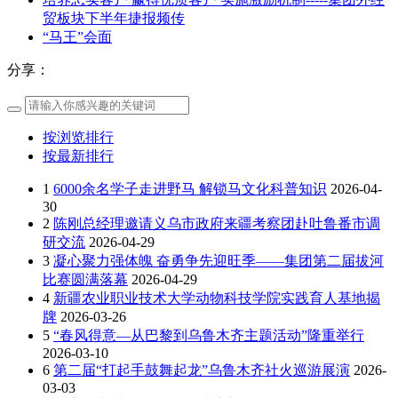
贸板块下半年捷报频传
“马王”会面
分享：
按浏览排行
按最新排行
1
6000余名学子走进野马 解锁马文化科普知识
2026-04-
30
2
陈刚总经理邀请义乌市政府来疆考察团赴吐鲁番市调
研交流
2026-04-29
3
凝心聚力强体魄 奋勇争先迎旺季——集团第二届拔河
比赛圆满落幕
2026-04-29
4
新疆农业职业技术大学动物科技学院实践育人基地揭
牌
2026-03-26
5
“春风得意—从巴黎到乌鲁木齐主题活动”隆重举行
2026-03-10
6
第二届“打起手鼓舞起龙”乌鲁木齐社火巡游展演
2026-
03-03