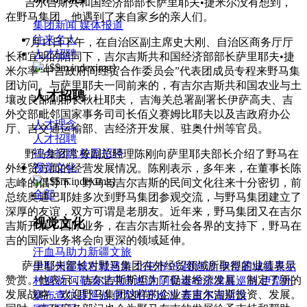
吉尔吉斯共和国经济部部长萨里耶夫•捷米尔没有想到，
在野马集团，他遇到了来自家乡的亲人们。
集团新闻
媒体报道
往来名人
7月11日下午，在自治区副主席史大刚、自治区商务厅厅
人才招聘
长和宜明的陪同下，吉尔吉斯共和国经济部部长萨里耶夫•捷
米尔率“中吉政府间经贸合作委员会”代表团成员专程来野马集
团访问。与萨里耶夫一同前来的，有吉尔吉斯共和国农业与土
人才招聘
壤改良部副部长秋杜耶夫， 吉海关总署副署长伊萨高夫、吉
外交部毗邻国家事务司司长佰义赛姆比耶夫以及吉政府办公
人才理念
厅、吉交通运输部、吉经济开发展、驻奥什州等官员。
人才招聘
社会招聘
校园招聘
野马集团常务副总经理陈刚向萨里耶夫部长介绍了野马在
视觉文化
外经贸方面的经营发展情况。陈刚表示，多年来，在董事长陈
志峰的倡导下，野马与吉尔吉斯的民间文化往来十分密切，前
全部
总统奥通巴耶娃多次到野马集团参观交流，与野马集团建立了
深厚的友谊，双方可谓是老朋友。近年来，野马集团又在吉尔
视觉文化
吉斯开展了国际业务，在吉尔吉斯社会各界的支持下，野马在
吉的国际业务将会向更深的领域延伸。
汗血马助力新疆文旅
萨里耶夫部长对野马集团在外经贸领域所取得的业绩表示
伊犁州霍城古城巡游
北屯市185团巡游
伊犁霍城县晃晃
赞赏。他表示，吉尔吉斯斯坦为了促进经济发展，制定了新的
村巡游
阿勒泰北屯市巡游
阿勒泰布尔津县巡游
伊犁州
发展战略，欢迎野马集团这样的企业去吉尔吉斯投资、发展。
察布查尔县巡游
伊犁昭苏巡游
赛里木湖巡游