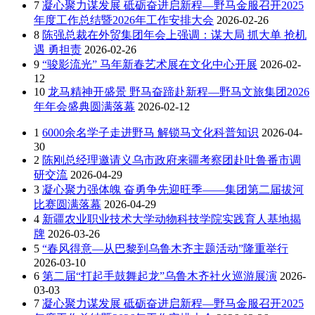
7
凝心聚力谋发展 砥砺奋进启新程—野马金服召开2025
年度工作总结暨2026年工作安排大会
2026-02-26
8
陈强总裁在外贸集团年会上强调：谋大局 抓大单 抢机
遇 勇担责
2026-02-26
9
“骏影流光” 马年新春艺术展在文化中心开展
2026-02-
12
10
龙马精神开盛景 野马奋蹄赴新程—野马文旅集团2026
年年会盛典圆满落幕
2026-02-12
1
6000余名学子走进野马 解锁马文化科普知识
2026-04-
30
2
陈刚总经理邀请义乌市政府来疆考察团赴吐鲁番市调
研交流
2026-04-29
3
凝心聚力强体魄 奋勇争先迎旺季——集团第二届拔河
比赛圆满落幕
2026-04-29
4
新疆农业职业技术大学动物科技学院实践育人基地揭
牌
2026-03-26
5
“春风得意—从巴黎到乌鲁木齐主题活动”隆重举行
2026-03-10
6
第二届“打起手鼓舞起龙”乌鲁木齐社火巡游展演
2026-
03-03
7
凝心聚力谋发展 砥砺奋进启新程—野马金服召开2025