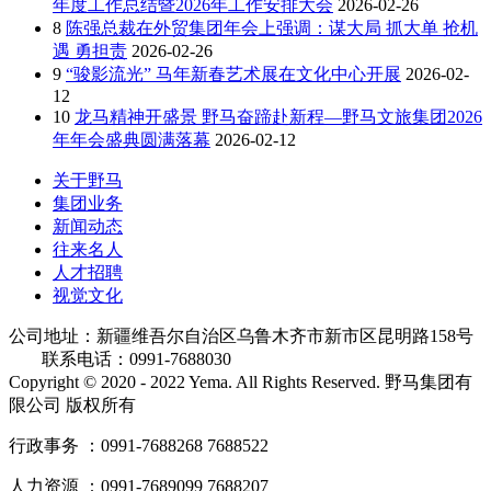
年度工作总结暨2026年工作安排大会
2026-02-26
8
陈强总裁在外贸集团年会上强调：谋大局 抓大单 抢机
遇 勇担责
2026-02-26
9
“骏影流光” 马年新春艺术展在文化中心开展
2026-02-
12
10
龙马精神开盛景 野马奋蹄赴新程—野马文旅集团2026
年年会盛典圆满落幕
2026-02-12
关于野马
集团业务
新闻动态
往来名人
人才招聘
视觉文化
公司地址：新疆维吾尔自治区乌鲁木齐市新市区昆明路158号
联系电话：0991-7688030
Copyright © 2020 - 2022 Yema. All Rights Reserved. 野马集团有
限公司 版权所有
行政事务 ：0991-7688268 7688522
人力资源 ：0991-7689099 7688207