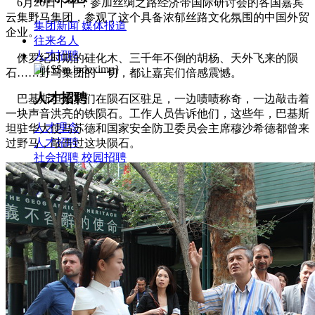
6月26日下午，参加丝绸之路经济带国际研讨会的各国嘉宾
云集野马集团，参观了这个具备浓郁丝路文化氛围的中国外贸
集团新闻
媒体报道
企业。
往来名人
人才招聘
侏罗纪时期的硅化木、三千年不倒的胡杨、天外飞来的陨
石……野马集团的一切，都让嘉宾们倍感震憾。
人才招聘
巴基斯坦嘉宾们在陨石区驻足，一边啧啧称奇，一边敲击着
一块声音洪亮的铁陨石。工作人员告诉他们，这些年，巴基斯
人才理念
坦驻华大使马苏德和国家安全防卫委员会主席穆沙希德都曾来
人才招聘
过野马，敲击过这块陨石。
社会招聘
校园招聘
视觉文化
全部
视觉文化
汗血马助力新疆文旅
伊犁州霍城古城巡游
北屯市185团巡游
伊犁霍城县晃晃
村巡游
阿勒泰北屯市巡游
阿勒泰布尔津县巡游
伊犁州
察布查尔县巡游
伊犁昭苏巡游
赛里木湖巡游