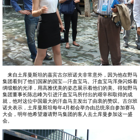
园区风采
野马美术馆
陨石
胡杨
硅化木
客房
园区
汗血马基地
F座
大厅
国家记忆A馆
国家记忆B馆
红山玉馆
酒店大厅
料
场餐厅
健身房
办公区域
小厨
酒窖
精彩视频
丝路驿站·野马激光秀
寻味腊八 欢聚暖冬
繁
来自土库曼斯坦的嘉宾古尔班诺夫非常意外，因为他在野马
集团看到了他们国家的国宝—汗血宝马。汗血宝马浑身闪烁着
绸缎般的光泽，用高雅优美的姿态展示着他们的美。得知野马
集团董事长陈志峰为引进汗血宝马所付出的艰辛和取得的成
就，他对这位中国最大的汗血马主发出了由衷的赞叹。古尔班
诺夫表示，土库曼斯坦每年4月都会举办由总统亲自参加赛马
大会，明年他希望邀请野马集团的客人去土库曼参加这一盛
会。