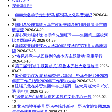
按浏览排行
按最新排行
1
6000余名学子走进野马 解锁马文化科普知识
2026-04-
30
2
陈刚总经理邀请义乌市政府来疆考察团赴吐鲁番市调
研交流
2026-04-29
3
凝心聚力强体魄 奋勇争先迎旺季——集团第二届拔河
比赛圆满落幕
2026-04-29
4
新疆农业职业技术大学动物科技学院实践育人基地揭
牌
2026-03-26
5
“春风得意—从巴黎到乌鲁木齐主题活动”隆重举行
2026-03-10
6
第二届“打起手鼓舞起龙”乌鲁木齐社火巡游展演
2026-
03-03
7
凝心聚力谋发展 砥砺奋进启新程—野马金服召开2025
年度工作总结暨2026年工作安排大会
2026-02-26
8
陈强总裁在外贸集团年会上强调：谋大局 抓大单 抢机
遇 勇担责
2026-02-26
9
“骏影流光” 马年新春艺术展在文化中心开展
2026-02-
12
10
龙马精神开盛景 野马奋蹄赴新程—野马文旅集团2026
年年会盛典圆满落幕
2026-02-12