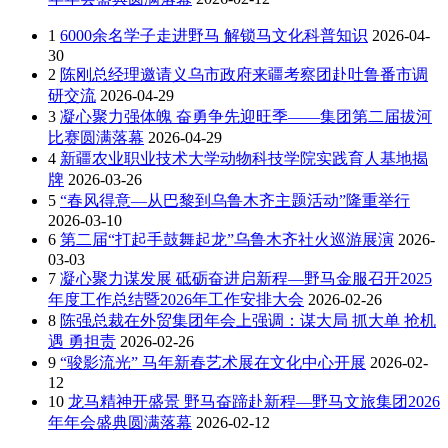
1
6000余名学子走进野马 解锁马文化科普知识
2026-04-
30
2
陈刚总经理邀请义乌市政府来疆考察团赴吐鲁番市调
研交流
2026-04-29
3
凝心聚力强体魄 奋勇争先迎旺季——集团第二届拔河
比赛圆满落幕
2026-04-29
4
新疆农业职业技术大学动物科技学院实践育人基地揭
牌
2026-03-26
5
“春风得意—从巴黎到乌鲁木齐主题活动”隆重举行
2026-03-10
6
第二届“打起手鼓舞起龙”乌鲁木齐社火巡游展演
2026-
03-03
7
凝心聚力谋发展 砥砺奋进启新程—野马金服召开2025
年度工作总结暨2026年工作安排大会
2026-02-26
8
陈强总裁在外贸集团年会上强调：谋大局 抓大单 抢机
遇 勇担责
2026-02-26
9
“骏影流光” 马年新春艺术展在文化中心开展
2026-02-
12
10
龙马精神开盛景 野马奋蹄赴新程—野马文旅集团2026
年年会盛典圆满落幕
2026-02-12