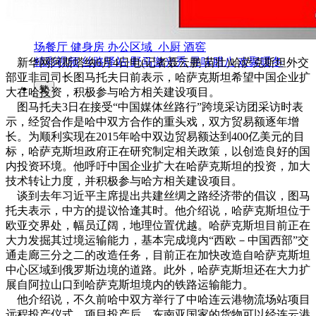
园区风采
野马美术馆
陨石
胡杨
硅化木
客房
园区
汗血马基地
F座
大厅
国家记忆A馆
国家记忆B馆
红山玉馆
酒店大厅
料
场餐厅
健身房
办公区域
小厨
酒窖
精彩视频
丝路驿站·野马激光秀
寻味腊八 欢聚暖冬
新华网阿斯塔纳6月4日电(记者聂云鹏 苗壮)哈萨克斯坦外交
部亚非司司长图马托夫日前表示，哈萨克斯坦希望中国企业扩
繁
大在哈投资，积极参与哈方相关建设项目。
图马托夫3日在接受“中国媒体丝路行”跨境采访团采访时表
示，经贸合作是哈中双方合作的重头戏，双方贸易额逐年增
长。为顺利实现在2015年哈中双边贸易额达到400亿美元的目
标，哈萨克斯坦政府正在研究制定相关政策，以创造良好的国
内投资环境。他呼吁中国企业扩大在哈萨克斯坦的投资，加大
技术转让力度，并积极参与哈方相关建设项目。
谈到去年习近平主席提出共建丝绸之路经济带的倡议，图马
托夫表示，中方的提议恰逢其时。他介绍说，哈萨克斯坦位于
欧亚交界处，幅员辽阔，地理位置优越。哈萨克斯坦目前正在
大力发掘其过境运输能力，基本完成境内“西欧－中国西部”交
通走廊三分之二的改造任务，目前正在加快改造自哈萨克斯坦
中心区域到俄罗斯边境的道路。此外，哈萨克斯坦还在大力扩
展自阿拉山口到哈萨克斯坦境内的铁路运输能力。
他介绍说，不久前哈中双方举行了中哈连云港物流场站项目
远程投产仪式。项目投产后，东南亚国家的货物可以经连云港