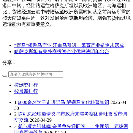
港口中转，经陆路运往哈萨克斯坦以及欧洲地区。与海运相
比，货物经连云港中转陆运至欧洲所需时间从之前海运所需的
45天缩短至两周，这对发展哈萨克斯坦经济、增强其货物过境
运输能力有着重要意义。
“野马”领跑马产业 汗血马引进、繁育产业链逐步形成
哈萨克斯坦有关外商投资企业优惠法明年出台
分享：
按浏览排行
按最新排行
1
6000余名学子走进野马 解锁马文化科普知识
2026-04-
30
2
陈刚总经理邀请义乌市政府来疆考察团赴吐鲁番市调
研交流
2026-04-29
3
凝心聚力强体魄 奋勇争先迎旺季——集团第二届拔河
比赛圆满落幕
2026-04-29