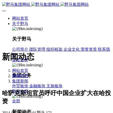
网站首页
关于野马
关于野马
公司简介
团队管理
组织框架
企业文化
荣誉资质
联系我
新闻动态
们
集团业务
网站首页
集团业务
新闻动态
集团新闻
外贸板块
金融板块
文旅板块
新闻动态
哈萨克斯坦官员呼吁中国企业扩大在哈投
资
全部
新闻动态
2014-06-16 16:37:44
野马
171