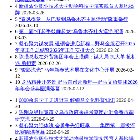
4
新疆农业职业技术大学动物科技学院实践育人基地揭
牌
2026-03-26
5
“春风得意—从巴黎到乌鲁木齐主题活动”隆重举行
2026-03-10
6
第二届“打起手鼓舞起龙”乌鲁木齐社火巡游展演
2026-
03-03
7
凝心聚力谋发展 砥砺奋进启新程—野马金服召开2025
年度工作总结暨2026年工作安排大会
2026-02-26
8
陈强总裁在外贸集团年会上强调：谋大局 抓大单 抢机
遇 勇担责
2026-02-26
9
“骏影流光” 马年新春艺术展在文化中心开展
2026-02-
12
10
龙马精神开盛景 野马奋蹄赴新程—野马文旅集团2026
年年会盛典圆满落幕
2026-02-12
1
6000余名学子走进野马 解锁马文化科普知识
2026-04-
30
2
陈刚总经理邀请义乌市政府来疆考察团赴吐鲁番市调
研交流
2026-04-29
3
凝心聚力强体魄 奋勇争先迎旺季——集团第二届拔河
比赛圆满落幕
2026-04-29
4
新疆农业职业技术大学动物科技学院实践育人基地揭