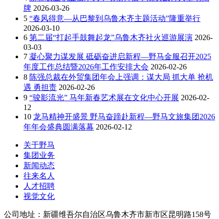
牌
2026-03-26
5
“春风得意—从巴黎到乌鲁木齐主题活动”隆重举行
2026-03-10
6
第二届“打起手鼓舞起龙”乌鲁木齐社火巡游展演
2026-
03-03
7
凝心聚力谋发展 砥砺奋进启新程—野马金服召开2025
年度工作总结暨2026年工作安排大会
2026-02-26
8
陈强总裁在外贸集团年会上强调：谋大局 抓大单 抢机
遇 勇担责
2026-02-26
9
“骏影流光” 马年新春艺术展在文化中心开展
2026-02-
12
10
龙马精神开盛景 野马奋蹄赴新程—野马文旅集团2026
年年会盛典圆满落幕
2026-02-12
关于野马
集团业务
新闻动态
往来名人
人才招聘
视觉文化
公司地址：新疆维吾尔自治区乌鲁木齐市新市区昆明路158号