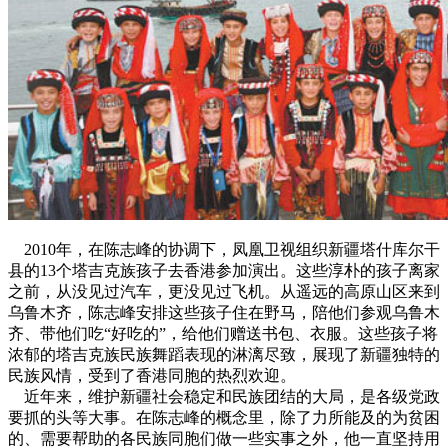
2010年，在陈志峰的协调下，凤凰卫视组织新疆塔什库尔干
县的13个塔吉克族孩子去香港参加演出。这些淳朴的孩子离家
之前，从没见过汽车，更没见过飞机。从遥远的高原山区来到
乌鲁木齐，陈志峰安排这些孩子住在野马，陪他们参观乌鲁木
齐、带他们吃“好吃的”，给他们赠送书包、衣服。这些孩子将
浓郁的塔吉克族民族舞蹈表现的淋漓尽致，展现了新疆独特的
民族风情，受到了香港同胞的热烈欢迎。
近年来，维护新疆社会稳定和民族团结的大局，是各级党政
要抓的头等大事。在陈志峰的概念里，除了力所能及的为贫困
的、需要帮助的各民族同胞们做一些实事之外，他一直坚持用