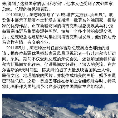
来,得到了这些国家的认可和赞许，他本人也受到了友邻国家
总统、总理的接见和表彰。
2010年6月，陈志峰策划了“西域-塔吉克摄影--油画展”。展
览集中展示了新疆本土和塔吉克斯坦一批著名的油画家、摄影
家的优秀作品。正在新疆访问的塔吉克斯坦总统埃莫马利•拉
赫蒙亲临野马集团参观并剪彩。短短一个多小时的参观交流
后，总统诚恳地邀请野马集团到塔吉克斯坦发展，他们欢迎野
马这样有情、有义的企业。
2011年5月，陈志峰应时任吉尔吉斯总统奥通巴耶娃的邀
请，携多位新疆优秀摄影家及凤凰卫视记者一行赴吉尔吉斯访
问、采风。期间不仅受到总统的亲切会见，还就加强新疆和吉
尔吉斯民间文化往来、促进民间友好进行了深入的交流。在吉
尔吉斯的8天时间里，陈志峰拍摄了大量反映吉国风土人情、
民俗文化、地理地貌的照片，并制作成精美的画册，赠予奥通
巴耶娃总统。之后，奥通巴耶娃在参加上合组织峰会时，特意
将此画册作为国礼赠予出席会议的中国国家主席胡锦涛。