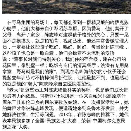
在野马集团的马场上，每天都会看到一群精灵般的哈萨克族
小骑手，他们大都来自伊犁昭苏草原。因为爱马，他们离开了
父母，离开了家乡，陈志峰对这群孩子格外的关心，只要一见
面不是摸摸头，就是拍拍背，视如己出。他还常常告诫管理人
员，一定要让这些孩子吃好、喝好、睡好。每当说起陈志峰，
这些孩子也总是一脸自豪，他们会操着不太流利的汉语
说：“董事长对我们特别关心，我们住的宿舍楼，建在公司的
花园里，像别墅一样；吃饭有专门的清真餐厅，洗澡有专用桑
拿室，野马就是我们的家”。到现在名叫海纳尔的小伙子还会
提起去年训练时不慎摔倒骨折住院，让他最想不到、也最感动
的就是他的“老大”陈志峰亲自去医院看望他。
“老大”是这些员工对陈志峰最朴实的称呼，也是他们成长进
步最有力的依靠。阿斯亚•吐尔逊是一位来自帕米尔高原塔什
库尔干县布伦口乡的柯尔克孜族姑娘。在一次摄影活动中，她
的舞蹈才华被陈志峰发现，便邀请她来到乌鲁木齐发展，并为
她解决住宿、生活等问题。2013年，在陈志峰的推荐下，她代
表本民族参加了全国“民族之花”大赛，荣获“中国柯尔克孜民
族之花”大奖。