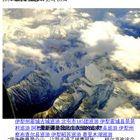
集团新闻
媒体报道
往来名人
人才招聘
人才招聘
人才理念
人才招聘
社会招聘
校园招聘
视觉文化
全部
视觉文化
汗血马助力新疆文旅
伊犁州霍城古城巡游
北屯市185团巡游
伊犁霍城县晃晃
“爱新疆是我此生永恒的追求”
村巡游
阿勒泰北屯市巡游
阿勒泰布尔津县巡游
伊犁州
察布查尔县巡游
伊犁昭苏巡游
赛里木湖巡游
“因为敬畏昆仑山，让我走进了雄鹰部族——柯尔克孜这个