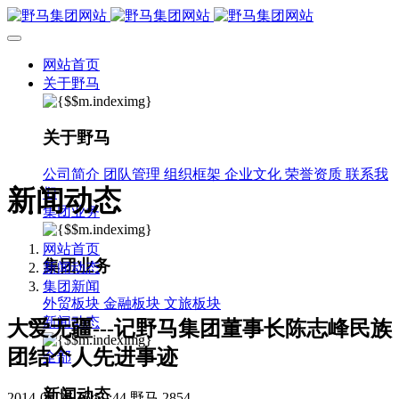
网站首页
关于野马
关于野马
公司简介
团队管理
组织框架
企业文化
荣誉资质
联系我
新闻动态
们
集团业务
网站首页
集团业务
新闻动态
集团新闻
外贸板块
金融板块
文旅板块
新闻动态
大爱无疆---记野马集团董事长陈志峰民族
团结个人先进事迹
全部
新闻动态
2014-05-26 16:59:44
野马
2854