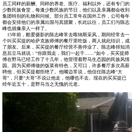
员工同样的薪酬、同样的养老、医疗、福利以外，还有专门的
少数民族食堂，每逢少数民族的节日，他们以及亲属都会收到
集团特别的礼物和问候。部分员工常年在国外工作，公司每年
都会安排他们的亲属出国与其团聚，长此以往，员工们与陈志
峰也就像亲人一样了。
15年前，酷爱摄影的陈志峰常去喀纳斯采风，期间经常去一
个叫买买提的哈萨克族师傅的餐厅里吃饭，两人就此结识，成
了朋友。后来，买买提的餐厅经营不善停业了。陈志峰得知消
息后立马就说：“你跟我走，我们一起干……“如今，买买提师
傅在野马已经工作了十几年，他管理着野马生态园的民族风情
园。因为买师傅做的饭菜有特色，又可口，许多餐厅多次高薪
聘他，但买买提都拒绝了。他嘴边常说，他信任陈志峰“大
哥”，只要“大哥”不说让他走，他哪也不去。现在的买买提已
经年近五十，是野马当之无愧的元老。