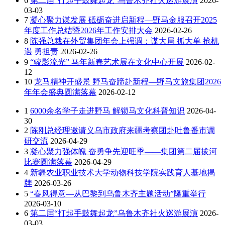
6
第二届“打起手鼓舞起龙”乌鲁木齐社火巡游展演
2026-
03-03
7
凝心聚力谋发展 砥砺奋进启新程—野马金服召开2025
年度工作总结暨2026年工作安排大会
2026-02-26
8
陈强总裁在外贸集团年会上强调：谋大局 抓大单 抢机
遇 勇担责
2026-02-26
9
“骏影流光” 马年新春艺术展在文化中心开展
2026-02-
12
10
龙马精神开盛景 野马奋蹄赴新程—野马文旅集团2026
年年会盛典圆满落幕
2026-02-12
1
6000余名学子走进野马 解锁马文化科普知识
2026-04-
30
2
陈刚总经理邀请义乌市政府来疆考察团赴吐鲁番市调
研交流
2026-04-29
3
凝心聚力强体魄 奋勇争先迎旺季——集团第二届拔河
比赛圆满落幕
2026-04-29
4
新疆农业职业技术大学动物科技学院实践育人基地揭
牌
2026-03-26
5
“春风得意—从巴黎到乌鲁木齐主题活动”隆重举行
2026-03-10
6
第二届“打起手鼓舞起龙”乌鲁木齐社火巡游展演
2026-
03-03