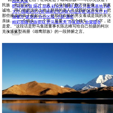
园区风采
民族，先后四次、二十一天，纪录拍摄了数万张影像……我真
野马美术馆
陨石
胡杨
硅化木
客房
园区
汗血马基地
F座
诚地、用心地把这块土地上慈祥的老人当成我的父亲母亲，把
大厅
国家记忆A馆
国家记忆B馆
红山玉馆
酒店大厅
料
那些顽皮的孩子视如己出，把那些欢愉的男女看成是我的亲兄
场餐厅
健身房
办公区域
小厨
酒窖
亲妹……一个镜头，一个字，是爱；一万个镜头，一个字，还
精彩视频
丝路驿站·野马激光秀
寻味腊八 欢聚暖冬
是爱。”这段话是野马集团董事长陈志峰写给自己拍摄的柯尔
克孜族大型画册《雄鹰部族》的一段肺腑之言。
繁