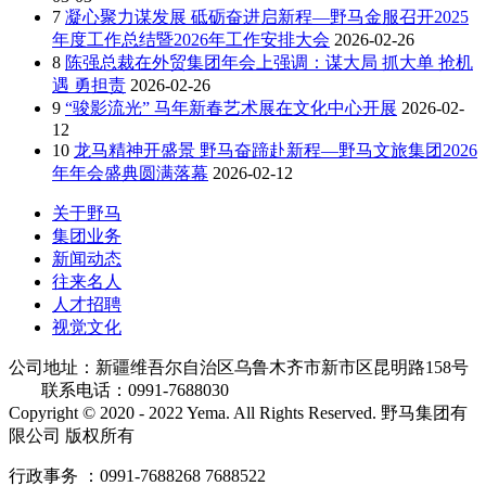
7
凝心聚力谋发展 砥砺奋进启新程—野马金服召开2025
年度工作总结暨2026年工作安排大会
2026-02-26
8
陈强总裁在外贸集团年会上强调：谋大局 抓大单 抢机
遇 勇担责
2026-02-26
9
“骏影流光” 马年新春艺术展在文化中心开展
2026-02-
12
10
龙马精神开盛景 野马奋蹄赴新程—野马文旅集团2026
年年会盛典圆满落幕
2026-02-12
关于野马
集团业务
新闻动态
往来名人
人才招聘
视觉文化
公司地址：新疆维吾尔自治区乌鲁木齐市新市区昆明路158号
联系电话：0991-7688030
Copyright © 2020 - 2022 Yema. All Rights Reserved. 野马集团有
限公司 版权所有
行政事务 ：0991-7688268 7688522