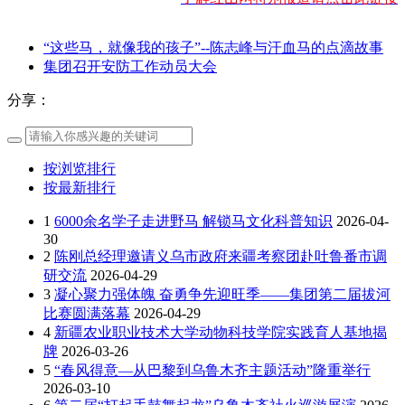
“这些马，就像我的孩子”--陈志峰与汗血马的点滴故事
集团召开安防工作动员大会
分享：
按浏览排行
按最新排行
1
6000余名学子走进野马 解锁马文化科普知识
2026-04-
30
2
陈刚总经理邀请义乌市政府来疆考察团赴吐鲁番市调
研交流
2026-04-29
3
凝心聚力强体魄 奋勇争先迎旺季——集团第二届拔河
比赛圆满落幕
2026-04-29
4
新疆农业职业技术大学动物科技学院实践育人基地揭
牌
2026-03-26
5
“春风得意—从巴黎到乌鲁木齐主题活动”隆重举行
2026-03-10