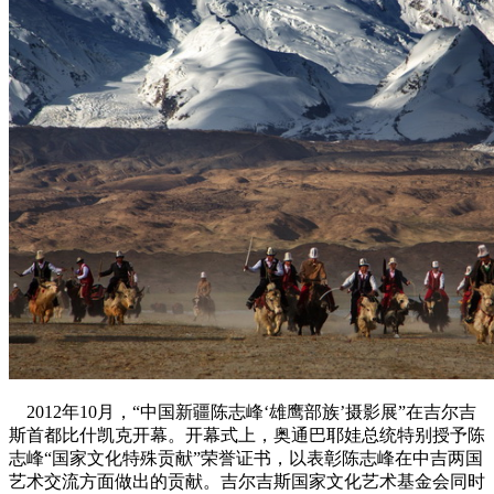
2012年10月，“中国新疆陈志峰‘雄鹰部族’摄影展”在吉尔吉
斯首都比什凯克开幕。开幕式上，奥通巴耶娃总统特别授予陈
志峰“国家文化特殊贡献”荣誉证书，以表彰陈志峰在中吉两国
艺术交流方面做出的贡献。吉尔吉斯国家文化艺术基金会同时