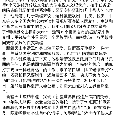
等8个民族优秀传统文化的大型电视人文纪录片。接手任务后
的陈志峰既要忙着联系地州，又要安排摄制组几十号人的吃住
行。他清楚，对于新疆来说，这种覆盖欧洲、北美、拉美、中
东等50多个国家宣传对解读和展现新疆各族人民精神、生活和
生命内涵有着重要的意义。12年8月他又组织协调成功举办
了“新疆昆仑山摄影大PK”，邀请19个援疆省市的摄影家来到
克州，用镜头向外界展示一个民族团结、幸福和谐、各民族共
同繁荣发展的真实新疆
新疆天山申遗工作是自治区党委、政府高度重视的一件大
事，关系到国家利益和国家形象。2012年5月陈志峰临危受
命，毫不犹豫地担了下来，他很清楚这既是政府部门对野马集
团的信任，也是他回馈新疆养育之情的一个极好的机会。他像
打了鸡血一样通宵达旦的工作，饿了啃口馕，困了蜷缩着打个
盹，既要拍摄又要制作，还兼着艺术总监，功夫不负有心人，
历时两个月他制作的纪录片一次性获得通过。2013年6月21
日，第37届世界遗产大会公布，新疆天山被列入世界自然遗
产。
新疆天山成功申遗，实现了新疆世界自然遗产“零”的突破。
2013年陈志峰再一次受自治区的委托，接手了“中国联和俄罗
斯向联合国拓展申报阿尔泰山为世界自然遗产”项目的拍摄任
务。陈志峰按耐不住自己的情绪，阿勒泰这片热土给了他太多