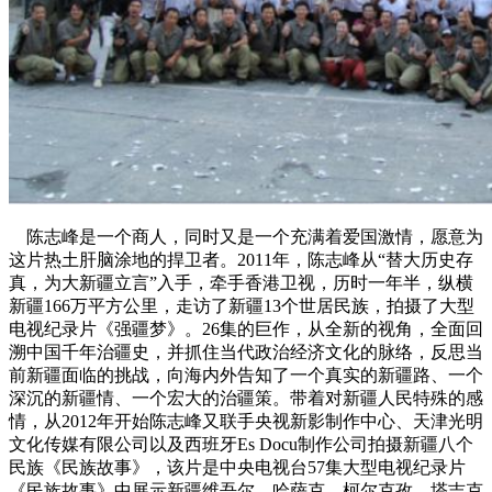
陈志峰是一个商人，同时又是一个充满着爱国激情，愿意为
这片热土肝脑涂地的捍卫者。2011年，陈志峰从“替大历史存
真，为大新疆立言”入手，牵手香港卫视，历时一年半，纵横
新疆166万平方公里，走访了新疆13个世居民族，拍摄了大型
电视纪录片《强疆梦》。26集的巨作，从全新的视角，全面回
溯中国千年治疆史，并抓住当代政治经济文化的脉络，反思当
前新疆面临的挑战，向海内外告知了一个真实的新疆路、一个
深沉的新疆情、一个宏大的治疆策。带着对新疆人民特殊的感
情，从2012年开始陈志峰又联手央视新影制作中心、天津光明
文化传媒有限公司以及西班牙Es Docu制作公司拍摄新疆八个
民族《民族故事》，该片是中央电视台57集大型电视纪录片
《民族故事》中展示新疆维吾尔、哈萨克、柯尔克孜、塔吉克