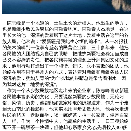
陈志峰是一个地道的、土生土长的新疆人。他出生的地方，
也是新疆少数民族聚居的阿勒泰地区。阿勒泰人杰地灵，在这
里长大的他，深深的爱着脚下这片土地，爱着生活在这里的各
族人民。他常说：“爱新疆是我此生永恒的追求”。从一名报社
的美术编辑到一位享有盛名的民营企业家，三十多年来，他把
各民族的大团结视为自己的眼睛、把维护新疆社会稳定当成自
己义不容辞的责任、把各民族共融的理念上升到集团文化的追
求，他用行动打造出了一个和谐、进取、永不言败的团队，他
始终在用不同于寻常人的方式，表达着对新疆和新疆各族人民
深沉的爱，犹如艾青的“为什么我的眼睛总是常含着泪水，因
为我对这片土地爱的深沉”。
作为一个从少数民族地区走出来的企业家，陈志峰喜欢新疆
各民族丰富多彩的文化，只要说起新疆的少数民族，无论习
俗、风情、历史，他都能如数家珍般的娓娓道来。作为一个走
遍天山南北的摄影师，他真实地用脚步丈量大地，他喜欢走进
牧民的毡房，盘腿而坐，喝一碗奶茶，拉一拉家常，像是自家
人一样。作为一个性情中人，他简单的生活里，一日三餐始终
离不开一碗黑茶一块馕，但他却心系家乡父老,先后投入300多