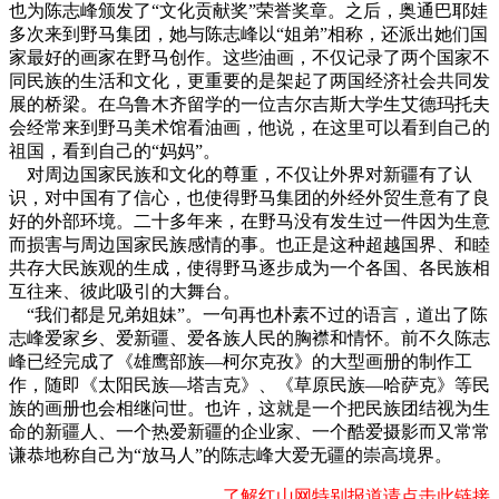
也为陈志峰颁发了“文化贡献奖”荣誉奖章。之后，奥通巴耶娃
多次来到野马集团，她与陈志峰以“姐弟”相称，还派出她们国
家最好的画家在野马创作。这些油画，不仅记录了两个国家不
同民族的生活和文化，更重要的是架起了两国经济社会共同发
展的桥梁。在乌鲁木齐留学的一位吉尔吉斯大学生艾德玛托夫
会经常来到野马美术馆看油画，他说，在这里可以看到自己的
祖国，看到自己的“妈妈”。
对周边国家民族和文化的尊重，不仅让外界对新疆有了认
识，对中国有了信心，也使得野马集团的外经外贸生意有了良
好的外部环境。二十多年来，在野马没有发生过一件因为生意
而损害与周边国家民族感情的事。也正是这种超越国界、和睦
共存大民族观的生成，使得野马逐步成为一个各国、各民族相
互往来、彼此吸引的大舞台。
“我们都是兄弟姐妹”。一句再也朴素不过的语言，道出了陈
志峰爱家乡、爱新疆、爱各族人民的胸襟和情怀。前不久陈志
峰已经完成了《雄鹰部族—柯尔克孜》的大型画册的制作工
作，随即《太阳民族—塔吉克》、《草原民族—哈萨克》等民
族的画册也会相继问世。也许，这就是一个把民族团结视为生
命的新疆人、一个热爱新疆的企业家、一个酷爱摄影而又常常
谦恭地称自己为“放马人”的陈志峰大爱无疆的崇高境界。
了解红山网特别报道请点击此链接