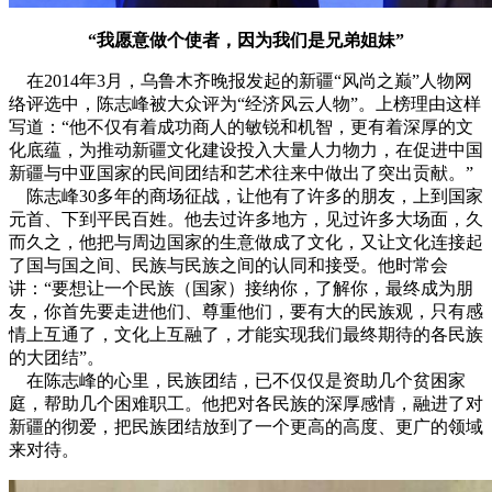
“我愿意做个使者，因为我们是兄弟姐妹”
在2014年3月，乌鲁木齐晚报发起的新疆“风尚之巅”人物网
络评选中，陈志峰被大众评为“经济风云人物”。上榜理由这样
写道：“他不仅有着成功商人的敏锐和机智，更有着深厚的文
化底蕴，为推动新疆文化建设投入大量人力物力，在促进中国
新疆与中亚国家的民间团结和艺术往来中做出了突出贡献。”
陈志峰30多年的商场征战，让他有了许多的朋友，上到国家
元首、下到平民百姓。他去过许多地方，见过许多大场面，久
而久之，他把与周边国家的生意做成了文化，又让文化连接起
了国与国之间、民族与民族之间的认同和接受。他时常会
讲：“要想让一个民族（国家）接纳你，了解你，最终成为朋
友，你首先要走进他们、尊重他们，要有大的民族观，只有感
情上互通了，文化上互融了，才能实现我们最终期待的各民族
的大团结”。
在陈志峰的心里，民族团结，已不仅仅是资助几个贫困家
庭，帮助几个困难职工。他把对各民族的深厚感情，融进了对
新疆的彻爱，把民族团结放到了一个更高的高度、更广的领域
来对待。