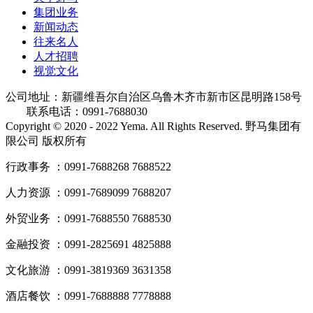
集团业务
新闻动态
往来名人
人才招聘
视觉文化
公司地址：新疆维吾尔自治区乌鲁木齐市新市区昆明路158号
联系电话：0991-7688030
Copyright © 2020 - 2022 Yema. All Rights Reserved. 野马集团有
限公司 版权所有
行政事务 ：0991-7688268 7688522
人力资源 ：0991-7689099 7688207
外贸业务 ：0991-7688550 7688530
金融投资 ：0991-2825691 4825888
文化旅游 ：0991-3819369 3631358
酒店餐饮 ：0991-7688888 7778888