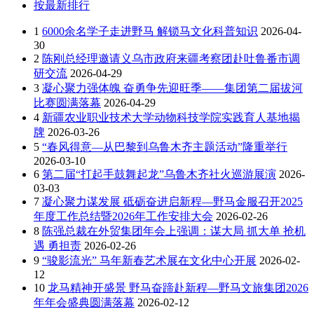
按最新排行
1
6000余名学子走进野马 解锁马文化科普知识
2026-04-
30
2
陈刚总经理邀请义乌市政府来疆考察团赴吐鲁番市调
研交流
2026-04-29
3
凝心聚力强体魄 奋勇争先迎旺季——集团第二届拔河
比赛圆满落幕
2026-04-29
4
新疆农业职业技术大学动物科技学院实践育人基地揭
牌
2026-03-26
5
“春风得意—从巴黎到乌鲁木齐主题活动”隆重举行
2026-03-10
6
第二届“打起手鼓舞起龙”乌鲁木齐社火巡游展演
2026-
03-03
7
凝心聚力谋发展 砥砺奋进启新程—野马金服召开2025
年度工作总结暨2026年工作安排大会
2026-02-26
8
陈强总裁在外贸集团年会上强调：谋大局 抓大单 抢机
遇 勇担责
2026-02-26
9
“骏影流光” 马年新春艺术展在文化中心开展
2026-02-
12
10
龙马精神开盛景 野马奋蹄赴新程—野马文旅集团2026
年年会盛典圆满落幕
2026-02-12