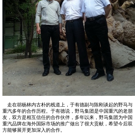
园区风采
野马美术馆
陨石
胡杨
硅化木
客房
园区
汗血马基地
F座
大厅
国家记忆A馆
国家记忆B馆
红山玉馆
酒店大厅
料
场餐厅
健身房
办公区域
小厨
酒窖
精彩视频
丝路驿站·野马激光秀
寻味腊八 欢聚暖冬
繁
走在胡杨林内古朴的栈道上，于有德副与陈刚谈起的野马与
重汽多年的合作历程。于有德说，野马集团是中国重汽的老朋
友，双方是相互信任的合作伙伴，多年以来，野马集团为中国
重汽品牌在海外国际市场的推广做出了很大贡献，希望今后双
方能够展开更加深入的合作。