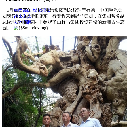
5月18日下午，中国重汽集团副总经理于有德、中国重汽集
集团新闻
媒体报道
团销售部总经理张晓东一行专程来到野马集团，在集团常务副
往来名人
总经理陈刚的陪同下参观了由野马集团投资建设的新疆古生态
人才招聘
园。
人才招聘
人才理念
人才招聘
社会招聘
校园招聘
视觉文化
全部
视觉文化
汗血马助力新疆文旅
伊犁州霍城古城巡游
北屯市185团巡游
伊犁霍城县晃晃
村巡游
阿勒泰北屯市巡游
阿勒泰布尔津县巡游
伊犁州
察布查尔县巡游
伊犁昭苏巡游
赛里木湖巡游