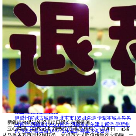
集团新闻
媒体报道
往来名人
人才招聘
人才招聘
人才理念
人才招聘
社会招聘
校园招聘
视觉文化
全部
视觉文化
汗血马助力新疆文旅
伊犁州霍城古城巡游
北屯市185团巡游
伊犁霍城县晃晃
新疆出台促进外贸进出口增长六项措施
村巡游
阿勒泰北屯市巡游
阿勒泰布尔津县巡游
伊犁州
亚心网讯（首席记者 刘书成 通讯员 柳梅）5月20日，记者
察布查尔县巡游
伊犁昭苏巡游
赛里木湖巡游
从乌鲁木齐市国税局获悉，受卢布坚戈贬值传导效应影响，一