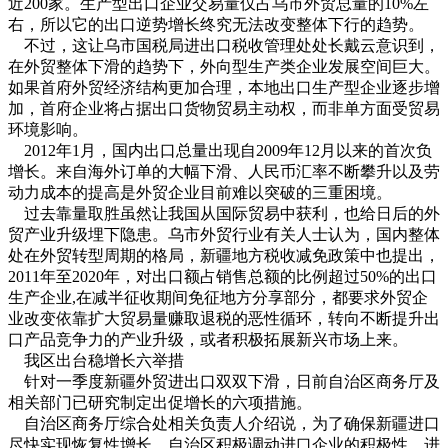
近200家。生产型出口企业交易量仅占乌市外贸总量的10%左
右，所以它的出口逆势增长终究无法改变整体下行的趋势。
不过，这让乌市国税局进出口税收管理处处长戴云意识到，
在外贸整体下滑的趋势下，外向型生产类企业发展空间巨大。
如果首府外贸经济结构更加合理，本地出口生产型企业逐步增
加，首府企业将占据出口货物贸易主动权，而非单方面受贸易
环境影响。
2012年1月，国内出口总量出现自2009年12月以来的首次负
增长。来自海外订单的大幅下滑、人民币汇率不断攀升以及劳
动力成本的提高是外贸企业目前难以突破的三重困境。
过去靠量取胜虽然让我国从国际贸易中获利，也给日后的外
贸产业升级埋下隐患。乌市外贸行业有关人士认为，国内整体
处在外贸转型周期的格局，新疆地方税收减免政策中也提出，
2011年至2020年，对出口额占销售总额的比例超过50%的出口
生产企业,在减半征收期间免征地方分享部分，都要求外贸企
业改变依靠扩大贸易量赚取退税的恶性循环，转向不断提升出
口产品竞争力的产业升级，或者积极拓展新兴市场上来。
我区出台稳增长六举措
针对一季度新疆外贸进出口双双下滑，日前自治区商务厅及
相关部门已研究制定出促增长的六项措施。
自治区商务厅综合处相关负责人介绍说，为了确保新疆进口
尽快实现恢复性增长，自治区积极调动进口企业的积极性，进