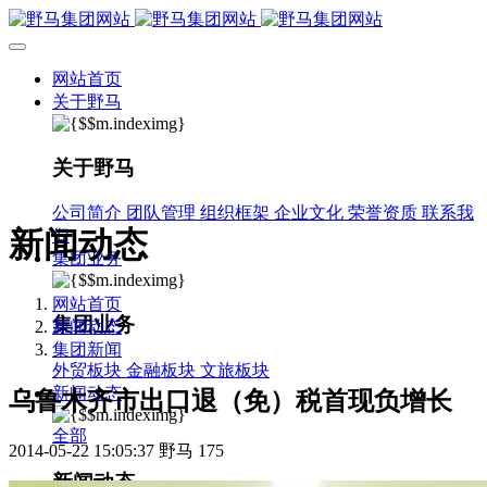
网站首页
关于野马
关于野马
公司简介
团队管理
组织框架
企业文化
荣誉资质
联系我
新闻动态
们
集团业务
网站首页
集团业务
新闻动态
集团新闻
外贸板块
金融板块
文旅板块
新闻动态
乌鲁木齐市出口退（免）税首现负增长
全部
2014-05-22 15:05:37
野马
175
新闻动态