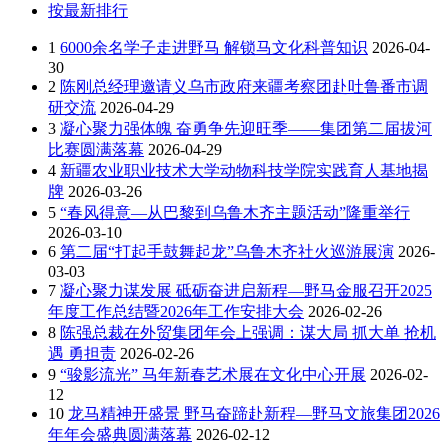
按最新排行
1
6000余名学子走进野马 解锁马文化科普知识
2026-04-
30
2
陈刚总经理邀请义乌市政府来疆考察团赴吐鲁番市调
研交流
2026-04-29
3
凝心聚力强体魄 奋勇争先迎旺季——集团第二届拔河
比赛圆满落幕
2026-04-29
4
新疆农业职业技术大学动物科技学院实践育人基地揭
牌
2026-03-26
5
“春风得意—从巴黎到乌鲁木齐主题活动”隆重举行
2026-03-10
6
第二届“打起手鼓舞起龙”乌鲁木齐社火巡游展演
2026-
03-03
7
凝心聚力谋发展 砥砺奋进启新程—野马金服召开2025
年度工作总结暨2026年工作安排大会
2026-02-26
8
陈强总裁在外贸集团年会上强调：谋大局 抓大单 抢机
遇 勇担责
2026-02-26
9
“骏影流光” 马年新春艺术展在文化中心开展
2026-02-
12
10
龙马精神开盛景 野马奋蹄赴新程—野马文旅集团2026
年年会盛典圆满落幕
2026-02-12