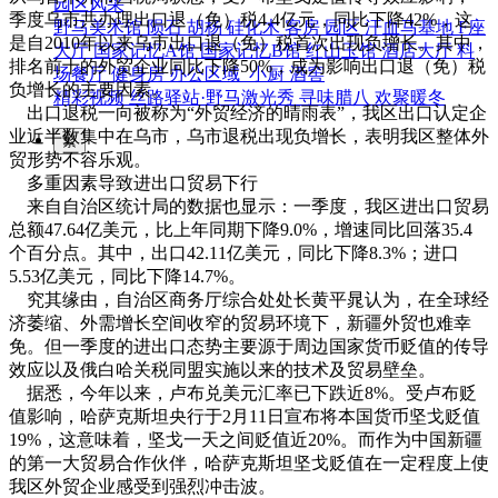
园区风采
季度乌市共办理出口退（免）税4.4亿元，同比下降42%，这
野马美术馆
陨石
胡杨
硅化木
客房
园区
汗血马基地
F座
是自2010年以来乌市出口退（免）税首次出现负增长。其中，
大厅
国家记忆A馆
国家记忆B馆
红山玉馆
酒店大厅
料
排名前十的外贸企业同比下降50%，成为影响出口退（免）税
场餐厅
健身房
办公区域
小厨
酒窖
负增长的主要因素。
精彩视频
丝路驿站·野马激光秀
寻味腊八 欢聚暖冬
出口退税一向被称为“外贸经济的晴雨表”，我区出口认定企
业近半数集中在乌市，乌市退税出现负增长，表明我区整体外
繁
贸形势不容乐观。
多重因素导致进出口贸易下行
来自自治区统计局的数据也显示：一季度，我区进出口贸易
总额47.64亿美元，比上年同期下降9.0%，增速同比回落35.4
个百分点。其中，出口42.11亿美元，同比下降8.3%；进口
5.53亿美元，同比下降14.7%。
究其缘由，自治区商务厅综合处处长黄平晁认为，在全球经
济萎缩、外需增长空间收窄的贸易环境下，新疆外贸也难幸
免。但一季度的进出口态势主要源于周边国家货币贬值的传导
效应以及俄白哈关税同盟实施以来的技术及贸易壁垒。
据悉，今年以来，卢布兑美元汇率已下跌近8%。受卢布贬
值影响，哈萨克斯坦央行于2月11日宣布将本国货币坚戈贬值
19%，这意味着，坚戈一天之间贬值近20%。而作为中国新疆
的第一大贸易合作伙伴，哈萨克斯坦坚戈贬值在一定程度上使
我区外贸企业感受到强烈冲击波。