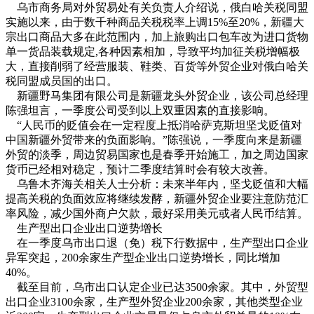
乌市商务局对外贸易处有关负责人介绍说，俄白哈关税同盟
实施以来，由于数千种商品关税税率上调15%至20%，新疆大
宗出口商品大多在此范围内，加上旅购出口包车改为进口货物
单一货品装载规定,各种因素相加，导致平均加征关税增幅极
大，直接削弱了经营服装、鞋类、百货等外贸企业对俄白哈关
税同盟成员国的出口。
新疆野马集团有限公司是新疆龙头外贸企业，该公司总经理
陈强坦言，一季度公司受到以上双重因素的直接影响。
“人民币的贬值会在一定程度上抵消哈萨克斯坦坚戈贬值对
中国新疆外贸带来的负面影响。”陈强说，一季度向来是新疆
外贸的淡季，周边贸易国家也是春季开始施工，加之周边国家
货币已经相对稳定，预计二季度结算时会有较大改善。
乌鲁木齐海关相关人士分析：未来半年内，坚戈贬值和大幅
提高关税的负面效应将继续发酵，新疆外贸企业要注意防范汇
率风险，减少国外商户欠款，最好采用美元或者人民币结算。
生产型出口企业出口逆势增长
在一季度乌市出口退（免）税下行数据中，生产型出口企业
异军突起，200余家生产型企业出口逆势增长，同比增加
40%。
截至目前，乌市出口认定企业已达3500余家。其中，外贸型
出口企业3100余家，生产型外贸企业200余家，其他类型企业