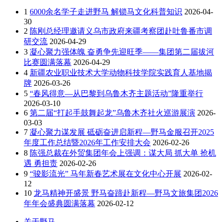
1
6000余名学子走进野马 解锁马文化科普知识
2026-04-
30
2
陈刚总经理邀请义乌市政府来疆考察团赴吐鲁番市调
研交流
2026-04-29
3
凝心聚力强体魄 奋勇争先迎旺季——集团第二届拔河
比赛圆满落幕
2026-04-29
4
新疆农业职业技术大学动物科技学院实践育人基地揭
牌
2026-03-26
5
“春风得意—从巴黎到乌鲁木齐主题活动”隆重举行
2026-03-10
6
第二届“打起手鼓舞起龙”乌鲁木齐社火巡游展演
2026-
03-03
7
凝心聚力谋发展 砥砺奋进启新程—野马金服召开2025
年度工作总结暨2026年工作安排大会
2026-02-26
8
陈强总裁在外贸集团年会上强调：谋大局 抓大单 抢机
遇 勇担责
2026-02-26
9
“骏影流光” 马年新春艺术展在文化中心开展
2026-02-
12
10
龙马精神开盛景 野马奋蹄赴新程—野马文旅集团2026
年年会盛典圆满落幕
2026-02-12
关于野马