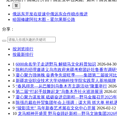
繁
俄远东开发在提速中俄远东合作稳步推进
哈国修建阿拉木图－霍尔果斯公路
分享：
按浏览排行
按最新排行
1
6000余名学子走进野马 解锁马文化科普知识
2026-04-30
2
陈刚总经理邀请义乌市政府来疆考察团赴吐鲁番市调研
3
凝心聚力强体魄 奋勇争先迎旺季——集团第二届拔河
4
新疆农业职业技术大学动物科技学院实践育人基地揭牌
5
“春风得意—从巴黎到乌鲁木齐主题活动”隆重举行
2026
6
第二届“打起手鼓舞起龙”乌鲁木齐社火巡游展演
2026-0
7
凝心聚力谋发展 砥砺奋进启新程—野马金服召开2025年
8
陈强总裁在外贸集团年会上强调：谋大局 抓大单 抢机遇
9
“骏影流光” 马年新春艺术展在文化中心开展
2026-02-12
10
龙马精神开盛景 野马奋蹄赴新程—野马文旅集团202