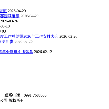
交流
2026-04-29
比赛圆满落幕
2026-04-29
2026-03-26
-03-10
3-03
度工作总结暨2026年工作安排大会
2026-02-26
 勇担责
2026-02-26
6年年会盛典圆满落幕
2026-02-12
联系电话：0991-7688030
马集团有限公司 版权所有