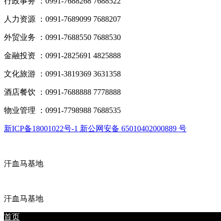
行政事务 ：0991-7688268 7688522
人力资源 ：0991-7689099 7688207
外贸业务 ：0991-7688550 7688530
金融投资 ：0991-2825691 4825888
文化旅游 ：0991-3819369 3631358
酒店餐饮 ：0991-7688888 7778888
物业管理 ：0991-7798988 7688535
新ICP备18001022号-1 新公网安备 65010402000889 号
汗血马基地
汗血马基地
首页