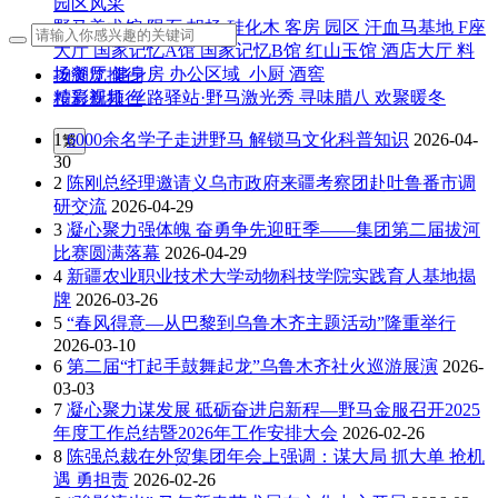
园区风采
野马美术馆
陨石
胡杨
硅化木
客房
园区
汗血马基地
F座
大厅
国家记忆A馆
国家记忆B馆
红山玉馆
酒店大厅
料
场餐厅
健身房
办公区域
小厨
酒窖
按浏览排行
精彩视频
丝路驿站·野马激光秀
寻味腊八 欢聚暖冬
按最新排行
1
6000余名学子走进野马 解锁马文化科普知识
2026-04-
繁
30
2
陈刚总经理邀请义乌市政府来疆考察团赴吐鲁番市调
研交流
2026-04-29
3
凝心聚力强体魄 奋勇争先迎旺季——集团第二届拔河
比赛圆满落幕
2026-04-29
4
新疆农业职业技术大学动物科技学院实践育人基地揭
牌
2026-03-26
5
“春风得意—从巴黎到乌鲁木齐主题活动”隆重举行
2026-03-10
6
第二届“打起手鼓舞起龙”乌鲁木齐社火巡游展演
2026-
03-03
7
凝心聚力谋发展 砥砺奋进启新程—野马金服召开2025
年度工作总结暨2026年工作安排大会
2026-02-26
8
陈强总裁在外贸集团年会上强调：谋大局 抓大单 抢机
遇 勇担责
2026-02-26