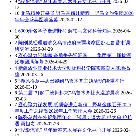
9
“骏影流光” 马年新春艺术展在文化中心开展
2026-02-
12
10
龙马精神开盛景 野马奋蹄赴新程—野马文旅集团2026
年年会盛典圆满落幕
2026-02-12
1
6000余名学子走进野马 解锁马文化科普知识
2026-04-
30
2
陈刚总经理邀请义乌市政府来疆考察团赴吐鲁番市调
研交流
2026-04-29
3
凝心聚力强体魄 奋勇争先迎旺季——集团第二届拔河
比赛圆满落幕
2026-04-29
4
新疆农业职业技术大学动物科技学院实践育人基地揭
牌
2026-03-26
5
“春风得意—从巴黎到乌鲁木齐主题活动”隆重举行
2026-03-10
6
第二届“打起手鼓舞起龙”乌鲁木齐社火巡游展演
2026-
03-03
7
凝心聚力谋发展 砥砺奋进启新程—野马金服召开2025
年度工作总结暨2026年工作安排大会
2026-02-26
8
陈强总裁在外贸集团年会上强调：谋大局 抓大单 抢机
遇 勇担责
2026-02-26
9
“骏影流光” 马年新春艺术展在文化中心开展
2026-02-