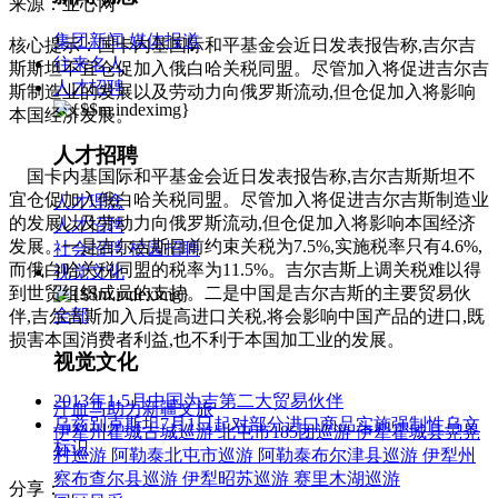
来源：亚心网
集团新闻
媒体报道
核心提示：国卡内基国际和平基金会近日发表报告称,吉尔吉
往来名人
斯斯坦不宜仓促加入俄白哈关税同盟。尽管加入将促进吉尔吉
人才招聘
斯制造业的发展以及劳动力向俄罗斯流动,但仓促加入将影响
本国经济发展。
人才招聘
国卡内基国际和平基金会近日发表报告称,吉尔吉斯斯坦不
宜仓促加入俄白哈关税同盟。尽管加入将促进吉尔吉斯制造业
人才理念
的发展以及劳动力向俄罗斯流动,但仓促加入将影响本国经济
人才招聘
发展。一是吉尔吉斯目前约束关税为7.5%,实施税率只有4.6%,
社会招聘
校园招聘
而俄白哈关税同盟的税率为11.5%。吉尔吉斯上调关税难以得
视觉文化
到世贸组织成员的支持。二是中国是吉尔吉斯的主要贸易伙
全部
伴,吉尔吉斯加入后提高进口关税,将会影响中国产品的进口,既
损害本国消费者利益,也不利于本国加工业的发展。
视觉文化
2013年1-5月中国为吉第二大贸易伙伴
汗血马助力新疆文旅
乌兹别克斯坦7月1日起对部分进口商品实施强制性乌文
伊犁州霍城古城巡游
北屯市185团巡游
伊犁霍城县晃晃
标识
村巡游
阿勒泰北屯市巡游
阿勒泰布尔津县巡游
伊犁州
察布查尔县巡游
伊犁昭苏巡游
赛里木湖巡游
分享：