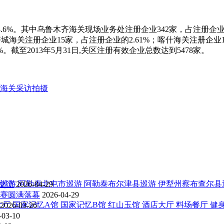
.6%。其中乌鲁木齐海关现场业务处注册企业342家，占注册企业
；塔城海关注册企业15家，占注册企业的2.61%；喀什海关注册企业
%。截至2013年5月31日,关区注册有效企业总数达到5478家。
斯海关采访拍摄
巡游
阿勒泰北屯市巡游
阿勒泰布尔津县巡游
伊犁州察布查尔县
交流
2026-04-29
比赛圆满落幕
2026-04-29
大厅
国家记忆A馆
国家记忆B馆
红山玉馆
酒店大厅
料场餐厅
健
2026-03-26
-03-10