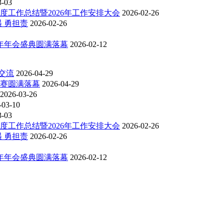
3-03
度工作总结暨2026年工作安排大会
2026-02-26
 勇担责
2026-02-26
6年年会盛典圆满落幕
2026-02-12
交流
2026-04-29
比赛圆满落幕
2026-04-29
2026-03-26
-03-10
3-03
度工作总结暨2026年工作安排大会
2026-02-26
 勇担责
2026-02-26
6年年会盛典圆满落幕
2026-02-12