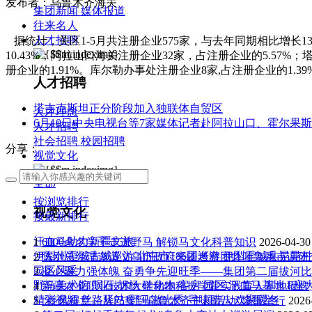
发布者：乌鲁木齐海关
集团新闻
媒体报道
往来名人
人才招聘
据统计，关区1-5月共注册企业575家，与去年同期相比增长13
10.43%；阿拉山口海关注册企业32家，占注册企业的5.57%
册企业的1.91%。库尔勒办事处注册企业8家,占注册企业的1.39
人才招聘
塔吉克斯坦正分阶段加入独联体自贸区
人才理念
6月10日中央电视台等7家媒体记者赴阿拉山口、霍尔果
人才招聘
社会招聘
校园招聘
分享：
视觉文化
全部
按浏览排行
视觉文化
按最新排行
汗血马助力新疆文旅
1
6000余名学子走进野马 解锁马文化科普知识
2026-04-30
伊犁州霍城古城巡游
北屯市185团巡游
伊犁霍城县晃晃村
2
陈刚总经理邀请义乌市政府来疆考察团赴吐鲁番市调研
园区风采
3
凝心聚力强体魄 奋勇争先迎旺季——集团第二届拔河
野马美术馆
陨石
胡杨
硅化木
客房
园区
汗血马基地
F座
4
新疆农业职业技术大学动物科技学院实践育人基地揭牌
精彩视频
丝路驿站·野马激光秀
寻味腊八 欢聚暖冬
5
“春风得意—从巴黎到乌鲁木齐主题活动”隆重举行
2026