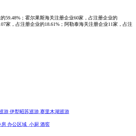
的59.48%；霍尔果斯海关注册企业60家，占注册企业的
107家，占注册企业的18.61%；阿勒泰海关注册企业11家，占注
巡游
伊犁昭苏巡游
赛里木湖巡游
身房
办公区域
小厨
酒窖