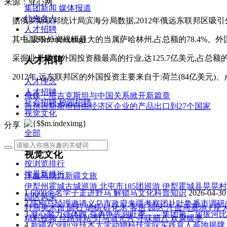
来源：亚心网
集团新闻
媒体报道
往来名人
据俄罗斯联邦统计局滨海分局数据,2012年俄远东联邦区吸引外国
人才招聘
其中,吸引外资规模最大的当属萨哈林州,占总额的78.4%。外国
采掘业是吸引外国投资额最高的行业,达125.7亿美元,占总
人才招聘
2012年,远东联邦区的外国投资主要来自于:荷兰(84亿美元)、卢森堡
人才理念
人才招聘
俄媒：塔吉克斯坦与中国关系掀开新篇章
社会招聘
校园招聘
吉尔吉斯斯坦自由经济区企业的产品出口到27个国家
视觉文化
分享：
全部
视觉文化
按浏览排行
按最新排行
汗血马助力新疆文旅
伊犁州霍城古城巡游
北屯市185团巡游
伊犁霍城县晃晃村
1
6000余名学子走进野马 解锁马文化科普知识
2026-04-30
园区风采
2
陈刚总经理邀请义乌市政府来疆考察团赴吐鲁番市调研
野马美术馆
陨石
胡杨
硅化木
客房
园区
汗血马基地
F座
3
凝心聚力强体魄 奋勇争先迎旺季——集团第二届拔河
精彩视频
丝路驿站·野马激光秀
寻味腊八 欢聚暖冬
4
新疆农业职业技术大学动物科技学院实践育人基地揭牌