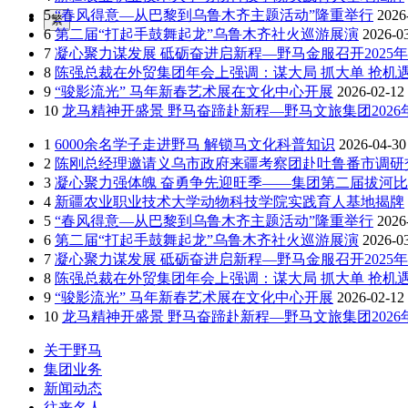
5
“春风得意—从巴黎到乌鲁木齐主题活动”隆重举行
2026
繁
6
第二届“打起手鼓舞起龙”乌鲁木齐社火巡游展演
2026-0
7
凝心聚力谋发展 砥砺奋进启新程—野马金服召开2025年
8
陈强总裁在外贸集团年会上强调：谋大局 抓大单 抢机遇
9
“骏影流光” 马年新春艺术展在文化中心开展
2026-02-12
10
龙马精神开盛景 野马奋蹄赴新程—野马文旅集团202
1
6000余名学子走进野马 解锁马文化科普知识
2026-04-30
2
陈刚总经理邀请义乌市政府来疆考察团赴吐鲁番市调研
3
凝心聚力强体魄 奋勇争先迎旺季——集团第二届拔河
4
新疆农业职业技术大学动物科技学院实践育人基地揭牌
5
“春风得意—从巴黎到乌鲁木齐主题活动”隆重举行
2026
6
第二届“打起手鼓舞起龙”乌鲁木齐社火巡游展演
2026-0
7
凝心聚力谋发展 砥砺奋进启新程—野马金服召开2025年
8
陈强总裁在外贸集团年会上强调：谋大局 抓大单 抢机遇
9
“骏影流光” 马年新春艺术展在文化中心开展
2026-02-12
10
龙马精神开盛景 野马奋蹄赴新程—野马文旅集团202
关于野马
集团业务
新闻动态
往来名人