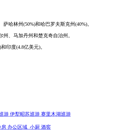
哈林州(50%)和哈巴罗夫斯克州(40%)。
穆尔州、马加丹州和楚克奇自治州。
和印度(4.8亿美元)。
巡游
伊犁昭苏巡游
赛里木湖巡游
身房
办公区域
小厨
酒窖