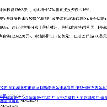
投资136亿美元,同比增长37%,但直接投资仅占16%。
投资额增长速度较快的联邦行政主体有:滨海边疆区(增长4.2倍)、萨
额的93%。该行业主要分布于萨哈林州、萨哈(雅库特)共和国、阿
(12.6亿美元)、塞浦路斯(11.7亿美元)、巴哈巴群岛(7.6美元)
巡游
阿勒泰北屯市巡游
阿勒泰布尔津县巡游
伊犁州察布查尔县
交流
2026-04-29
大厅
国家记忆A馆
国家记忆B馆
红山玉馆
酒店大厅
料场餐厅
健
比赛圆满落幕
2026-04-29
2026-03-26