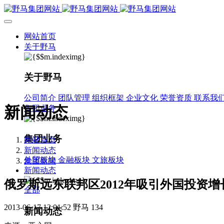
网站首页
关于野马
关于野马
公司简介
团队管理
组织框架
企业文化
荣誉资质
联系我
新闻动态
集团业务
集团业务
网站首页
新闻动态
外贸板块
金融板块
文旅板块
集团新闻
新闻动态
俄罗斯远东联邦区2012年吸引外国投资增
全部
2013-06-17 12:01:52
野马
134
新闻动态