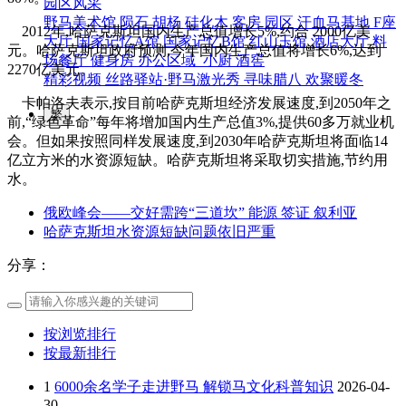
园区风采
野马美术馆
陨石
胡杨
硅化木
客房
园区
汗血马基地
F座
2012年,哈萨克斯坦国内生产总值增长5%,约合 2000亿美
大厅
国家记忆A馆
国家记忆B馆
红山玉馆
酒店大厅
料
元。哈萨克斯坦政府预测,今年国内生产总值将增长6%,达到
场餐厅
健身房
办公区域
小厨
酒窖
2270亿美元。
精彩视频
丝路驿站·野马激光秀
寻味腊八 欢聚暖冬
卡帕洛夫表示,按目前哈萨克斯坦经济发展速度,到2050年之
繁
前,“绿色革命”每年将增加国内生产总值3%,提供60多万就业机
会。但如果按照同样发展速度,到2030年哈萨克斯坦将面临14
亿立方米的水资源短缺。哈萨克斯坦将采取切实措施,节约用
水。
俄欧峰会——交好需跨“三道坎” 能源 签证 叙利亚
哈萨克斯坦水资源短缺问题依旧严重
分享：
按浏览排行
按最新排行
1
6000余名学子走进野马 解锁马文化科普知识
2026-04-
30