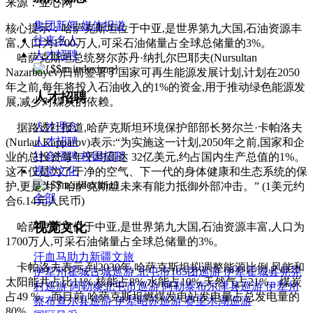
来源：亚心网
集团新闻
媒体报道
核心提示：哈萨克斯坦位于中亚,是世界第九大国,石油资源丰
往来名人
富,人口为1700万人,可采石油储量占全球总储量的3%。
人才招聘
哈萨克斯坦总统努尔苏丹·纳扎尔巴耶夫(Nursultan
Nazarbayev)日前签署了国家可再生能源发展计划,计划在2050
年之前,每年将投入石油收入的1%的资金,用于推动绿色能源发
人才招聘
展,减少对煤炭的依赖。
人才理念
据路透社报道,哈萨克斯坦环境保护部部长努尔兰·卡帕洛夫
人才招聘
(Nurlan Kapparov)表示:“为实施这一计划,2050年之前,国家和企
社会招聘
校园招聘
业的总投资每年平均高达 32亿美元,约占国内生产总值的1%。
视觉文化
这不仅是为了干净的空气、下一代的身体健康和生态系统的保
护,更是为了哈萨克斯坦未来有能力抵御外部冲击。” (1美元约
全部
合6.14元人民币)
视觉文化
哈萨克斯坦位于中亚,是世界第九大国,石油资源丰富,人口为
1700万人,可采石油储量占全球总储量的3%。
汗血马助力新疆文旅
卡帕洛夫表示,到2030年,哈萨克斯坦拟调整能源比例,风能和
伊犁州霍城古城巡游
北屯市185团巡游
伊犁霍城县晃晃
太阳能共占比11%,核能占8%,水能占10%,天然气占21%、煤炭
村巡游
阿勒泰北屯市巡游
阿勒泰布尔津县巡游
伊犁州
占49 %。而目前,哈萨克斯坦燃煤发电站发电量占总发电量的
察布查尔县巡游
伊犁昭苏巡游
赛里木湖巡游
80%。