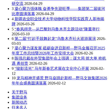
研交流
2026-04-29
3
凝心聚力强体魄 奋勇争先迎旺季——集团第二届拔河
比赛圆满落幕
2026-04-29
4
新疆农业职业技术大学动物科技学院实践育人基地揭
牌
2026-03-26
5
“春风得意—从巴黎到乌鲁木齐主题活动”隆重举行
2026-03-10
6
第二届“打起手鼓舞起龙”乌鲁木齐社火巡游展演
2026-
03-03
7
凝心聚力谋发展 砥砺奋进启新程—野马金服召开2025
年度工作总结暨2026年工作安排大会
2026-02-26
8
陈强总裁在外贸集团年会上强调：谋大局 抓大单 抢机
遇 勇担责
2026-02-26
9
“骏影流光” 马年新春艺术展在文化中心开展
2026-02-
12
10
龙马精神开盛景 野马奋蹄赴新程—野马文旅集团2026
年年会盛典圆满落幕
2026-02-12
关于野马
集团业务
新闻动态
往来名人