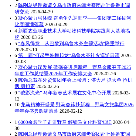
2
陈刚总经理邀请义乌市政府来疆考察团赴吐鲁番市调
研交流
2026-04-29
3
凝心聚力强体魄 奋勇争先迎旺季——集团第二届拔河
比赛圆满落幕
2026-04-29
4
新疆农业职业技术大学动物科技学院实践育人基地揭
牌
2026-03-26
5
“春风得意—从巴黎到乌鲁木齐主题活动”隆重举行
2026-03-10
6
第二届“打起手鼓舞起龙”乌鲁木齐社火巡游展演
2026-
03-03
7
凝心聚力谋发展 砥砺奋进启新程—野马金服召开2025
年度工作总结暨2026年工作安排大会
2026-02-26
8
陈强总裁在外贸集团年会上强调：谋大局 抓大单 抢机
遇 勇担责
2026-02-26
9
“骏影流光” 马年新春艺术展在文化中心开展
2026-02-
12
10
龙马精神开盛景 野马奋蹄赴新程—野马文旅集团2026
年年会盛典圆满落幕
2026-02-12
1
6000余名学子走进野马 解锁马文化科普知识
2026-04-
30
2
陈刚总经理邀请义乌市政府来疆考察团赴吐鲁番市调