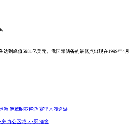
%。
到峰值5981亿美元。俄国际储备的最低点出现在1999年4月
巡游
伊犁昭苏巡游
赛里木湖巡游
身房
办公区域
小厨
酒窖