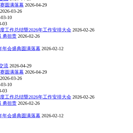
比赛圆满落幕
2026-04-29
2026-03-26
-03-10
3-03
度工作总结暨2026年工作安排大会
2026-02-26
 勇担责
2026-02-26
6年年会盛典圆满落幕
2026-02-12
交流
2026-04-29
比赛圆满落幕
2026-04-29
2026-03-26
-03-10
3-03
度工作总结暨2026年工作安排大会
2026-02-26
 勇担责
2026-02-26
6年年会盛典圆满落幕
2026-02-12