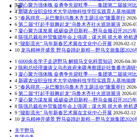
3
凝心聚力强体魄 奋勇争先迎旺季——集团第二届拔河
繁
4
新疆农业职业技术大学动物科技学院实践育人基地揭牌
5
“春风得意—从巴黎到乌鲁木齐主题活动”隆重举行
2026
6
第二届“打起手鼓舞起龙”乌鲁木齐社火巡游展演
2026-0
7
凝心聚力谋发展 砥砺奋进启新程—野马金服召开2025年
8
陈强总裁在外贸集团年会上强调：谋大局 抓大单 抢机遇
9
“骏影流光” 马年新春艺术展在文化中心开展
2026-02-12
10
龙马精神开盛景 野马奋蹄赴新程—野马文旅集团202
1
6000余名学子走进野马 解锁马文化科普知识
2026-04-30
2
陈刚总经理邀请义乌市政府来疆考察团赴吐鲁番市调研
3
凝心聚力强体魄 奋勇争先迎旺季——集团第二届拔河
4
新疆农业职业技术大学动物科技学院实践育人基地揭牌
5
“春风得意—从巴黎到乌鲁木齐主题活动”隆重举行
2026
6
第二届“打起手鼓舞起龙”乌鲁木齐社火巡游展演
2026-0
7
凝心聚力谋发展 砥砺奋进启新程—野马金服召开2025年
8
陈强总裁在外贸集团年会上强调：谋大局 抓大单 抢机遇
9
“骏影流光” 马年新春艺术展在文化中心开展
2026-02-12
10
龙马精神开盛景 野马奋蹄赴新程—野马文旅集团202
关于野马
集团业务