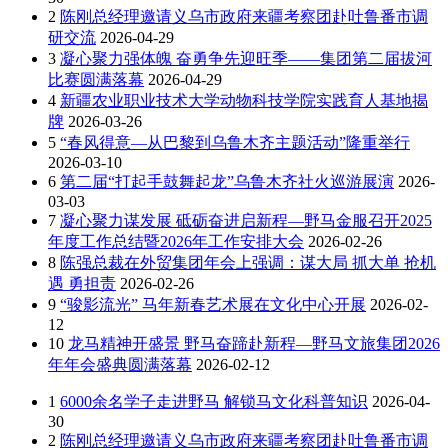
2
陈刚总经理邀请义乌市政府来疆考察团赴吐鲁番市调
研交流
2026-04-29
3
凝心聚力强体魄 奋勇争先迎旺季——集团第二届拔河
比赛圆满落幕
2026-04-29
4
新疆农业职业技术大学动物科技学院实践育人基地揭
牌
2026-03-26
5
“春风得意—从巴黎到乌鲁木齐主题活动”隆重举行
2026-03-10
6
第二届“打起手鼓舞起龙”乌鲁木齐社火巡游展演
2026-
03-03
7
凝心聚力谋发展 砥砺奋进启新程—野马金服召开2025
年度工作总结暨2026年工作安排大会
2026-02-26
8
陈强总裁在外贸集团年会上强调：谋大局 抓大单 抢机
遇 勇担责
2026-02-26
9
“骏影流光” 马年新春艺术展在文化中心开展
2026-02-
12
10
龙马精神开盛景 野马奋蹄赴新程—野马文旅集团2026
年年会盛典圆满落幕
2026-02-12
1
6000余名学子走进野马 解锁马文化科普知识
2026-04-
30
2
陈刚总经理邀请义乌市政府来疆考察团赴吐鲁番市调