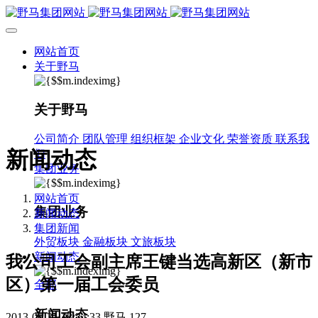
网站首页
关于野马
关于野马
公司简介
团队管理
组织框架
企业文化
荣誉资质
联系我
新闻动态
们
集团业务
网站首页
集团业务
新闻动态
集团新闻
外贸板块
金融板块
文旅板块
新闻动态
我公司工会副主席王键当选高新区（新市
区）第一届工会委员
全部
新闻动态
2013-05-31 18:34:33
野马
127