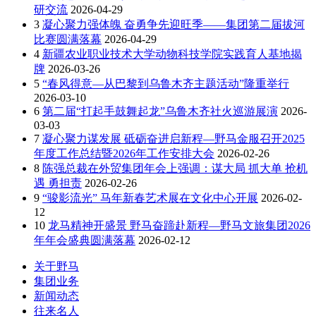
研交流
2026-04-29
3
凝心聚力强体魄 奋勇争先迎旺季——集团第二届拔河
比赛圆满落幕
2026-04-29
4
新疆农业职业技术大学动物科技学院实践育人基地揭
牌
2026-03-26
5
“春风得意—从巴黎到乌鲁木齐主题活动”隆重举行
2026-03-10
6
第二届“打起手鼓舞起龙”乌鲁木齐社火巡游展演
2026-
03-03
7
凝心聚力谋发展 砥砺奋进启新程—野马金服召开2025
年度工作总结暨2026年工作安排大会
2026-02-26
8
陈强总裁在外贸集团年会上强调：谋大局 抓大单 抢机
遇 勇担责
2026-02-26
9
“骏影流光” 马年新春艺术展在文化中心开展
2026-02-
12
10
龙马精神开盛景 野马奋蹄赴新程—野马文旅集团2026
年年会盛典圆满落幕
2026-02-12
关于野马
集团业务
新闻动态
往来名人