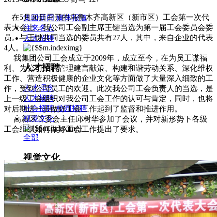
在5月30日召开的乌鲁木齐高新区（新市区）工会第一次代
集团新闻
媒体报道
表大会上，我公司工会副主席王键当选为第一届工会委员会委
往来名人
员。与王键共同当选的委员共有27人，其中，来自企业的代表
人才招聘
4人。
我集团公司工会成立于2009年，成立至今，在为员工谋福
人才招聘
利、为公司经管管理建言献策、构建和谐劳动关系、深化维权
工作、营造积极健康的企业文化等方面做了大量深入细致的工
人才理念
作，受到公司员工的欢迎。此次我公司工会负责人的当选，是
人才招聘
上一级工会组织对我公司工会工作的认可与肯定，同时，也将
社会招聘
校园招聘
对后期进一步做好工会工作起到了监督和推进作用。
视觉文化
高新区管委会主任邱树华参加了会议，并对新形势下各级
工会组织如何做好工会工作提出了要求。
全部
视觉文化
汗血马助力新疆文旅
伊犁州霍城古城巡游
北屯市185团巡游
伊犁霍城县晃晃
村巡游
阿勒泰北屯市巡游
阿勒泰布尔津县巡游
伊犁州
察布查尔县巡游
伊犁昭苏巡游
赛里木湖巡游