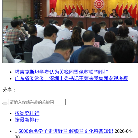
园区风采
野马美术馆
陨石
胡杨
硅化木
客房
园区
汗血马基地
F座
大厅
国家记忆A馆
国家记忆B馆
红山玉馆
酒店大厅
料
场餐厅
健身房
办公区域
小厨
酒窖
精彩视频
丝路驿站·野马激光秀
寻味腊八 欢聚暖冬
繁
塔吉克斯坦学者认为关税同盟像苏联“转世”
广东省委常委、深圳市委书记王荣来我集团参观考察
分享：
按浏览排行
按最新排行
1
6000余名学子走进野马 解锁马文化科普知识
2026-04-
30