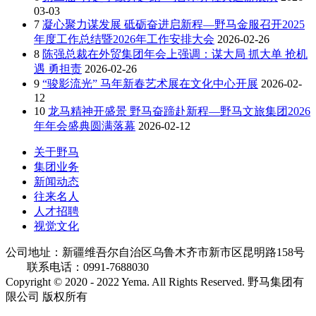
03-03
7
凝心聚力谋发展 砥砺奋进启新程—野马金服召开2025
年度工作总结暨2026年工作安排大会
2026-02-26
8
陈强总裁在外贸集团年会上强调：谋大局 抓大单 抢机
遇 勇担责
2026-02-26
9
“骏影流光” 马年新春艺术展在文化中心开展
2026-02-
12
10
龙马精神开盛景 野马奋蹄赴新程—野马文旅集团2026
年年会盛典圆满落幕
2026-02-12
关于野马
集团业务
新闻动态
往来名人
人才招聘
视觉文化
公司地址：新疆维吾尔自治区乌鲁木齐市新市区昆明路158号
联系电话：0991-7688030
Copyright © 2020 - 2022 Yema. All Rights Reserved. 野马集团有
限公司 版权所有