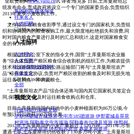
亚欧贸易网
www.yaou.cn
讯 译者:维克多 日前,土库曼斯坦总
统发布命令,责成政府将设立一个专门的国家委员会,负责组织
集团新闻
媒体报道
2013年夏季小麦收购工作。
往来名人
人才招聘
文件指出,在粮食收割季节,通过设立专门的国家机关,负责组
织和协调国内的粮食收购工作,最大限度地杜绝损失和浪费,同
时对国内粮食产量进行及时的汇总和统计,这是对国家粮食安
人才招聘
全的有力保障。
人才理念
根据总统办公室下发的指令文件,国营“土库曼斯坦农业服
人才招聘
务”综合体负责产粮区粮食综合收割机的组织工作,为粮农提供
社会招聘
校园招聘
技术和设备保障;政府的公路运输部门将与“土库曼斯坦农产
视觉文化
品”综合体签定协议,负责对产粮区收割的粮食及时和无损失地
运往各收购点、库房及粮仓。
全部
“土库曼斯坦农产品”综合体还将与国内其它国家机关签定合
视觉文化
同,保障粮区小麦及时运往粮食收购点和仓库。
目前土库曼斯坦国内耕地中的小麦种植面积为86万公顷,今
汗血马助力新疆文旅
年预计可以收获160万吨小麦。
伊犁州霍城古城巡游
北屯市185团巡游
伊犁霍城县晃晃
村巡游
阿勒泰北屯市巡游
阿勒泰布尔津县巡游
伊犁州
2012年土库曼斯坦的小麦产量超过了120万吨。2011年,尽管
察布查尔县巡游
伊犁昭苏巡游
赛里木湖巡游
遭遇干旱,土库曼斯坦仍然收获了130多万吨小麦。土库曼斯坦