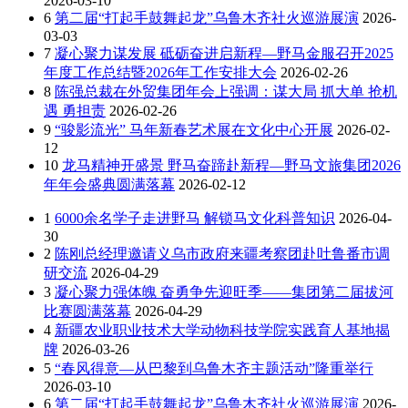
2026-03-10
6
第二届“打起手鼓舞起龙”乌鲁木齐社火巡游展演
2026-
03-03
7
凝心聚力谋发展 砥砺奋进启新程—野马金服召开2025
年度工作总结暨2026年工作安排大会
2026-02-26
8
陈强总裁在外贸集团年会上强调：谋大局 抓大单 抢机
遇 勇担责
2026-02-26
9
“骏影流光” 马年新春艺术展在文化中心开展
2026-02-
12
10
龙马精神开盛景 野马奋蹄赴新程—野马文旅集团2026
年年会盛典圆满落幕
2026-02-12
1
6000余名学子走进野马 解锁马文化科普知识
2026-04-
30
2
陈刚总经理邀请义乌市政府来疆考察团赴吐鲁番市调
研交流
2026-04-29
3
凝心聚力强体魄 奋勇争先迎旺季——集团第二届拔河
比赛圆满落幕
2026-04-29
4
新疆农业职业技术大学动物科技学院实践育人基地揭
牌
2026-03-26
5
“春风得意—从巴黎到乌鲁木齐主题活动”隆重举行
2026-03-10
6
第二届“打起手鼓舞起龙”乌鲁木齐社火巡游展演
2026-