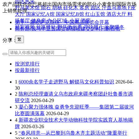
园区风采
农产品联合会已将超出国内市场需求的部分小麦拿到国际市场
野马美术馆
陨石
胡杨
硅化木
客房
园区
汗血马基地
F座
上销售处理。
大厅
国家记忆A馆
国家记忆B馆
红山玉馆
酒店大厅
料
场餐厅
健身房
办公区域
小厨
酒窖
第十一届哈萨克斯坦—中国商品展览会开幕
精彩视频
丝路驿站·野马激光秀
寻味腊八 欢聚暖冬
商务部:我与中亚五国贸易额较建交之时已翻百倍
繁
分享：
按浏览排行
按最新排行
1
6000余名学子走进野马 解锁马文化科普知识
2026-04-
30
2
陈刚总经理邀请义乌市政府来疆考察团赴吐鲁番市调
研交流
2026-04-29
3
凝心聚力强体魄 奋勇争先迎旺季——集团第二届拔河
比赛圆满落幕
2026-04-29
4
新疆农业职业技术大学动物科技学院实践育人基地揭
牌
2026-03-26
5
“春风得意—从巴黎到乌鲁木齐主题活动”隆重举行