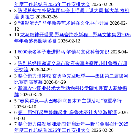
年度工作总结暨2026年工作安排大会
2026-02-26
8
陈强总裁在外贸集团年会上强调：谋大局 抓大单 抢机
遇 勇担责
2026-02-26
9
“骏影流光” 马年新春艺术展在文化中心开展
2026-02-
12
10
龙马精神开盛景 野马奋蹄赴新程—野马文旅集团2026
年年会盛典圆满落幕
2026-02-12
1
6000余名学子走进野马 解锁马文化科普知识
2026-04-
30
2
陈刚总经理邀请义乌市政府来疆考察团赴吐鲁番市调
研交流
2026-04-29
3
凝心聚力强体魄 奋勇争先迎旺季——集团第二届拔河
比赛圆满落幕
2026-04-29
4
新疆农业职业技术大学动物科技学院实践育人基地揭
牌
2026-03-26
5
“春风得意—从巴黎到乌鲁木齐主题活动”隆重举行
2026-03-10
6
第二届“打起手鼓舞起龙”乌鲁木齐社火巡游展演
2026-
03-03
7
凝心聚力谋发展 砥砺奋进启新程—野马金服召开2025
年度工作总结暨2026年工作安排大会
2026-02-26