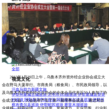
集团新闻
媒体报道
往来名人
人才招聘
人才招聘
人才理念
人才招聘
社会招聘
校园招聘
视觉文化
全部
2013
年
1
月
29
日上午，乌鲁木齐外资外经企业协会成立大
视觉文化
会在野马大厦举行。市商务局（粮食局）、市民政局领导，以
汗血马助力新疆文旅
及乌鲁木齐外资外经企业协会的全体会员代表近
50
人参加了协
伊犁州霍城古城巡游
北屯市185团巡游
伊犁霍城县晃晃
村巡游
阿勒泰北屯市巡游
阿勒泰布尔津县巡游
伊犁州
会成立大会，
大会选举产生了第一届理事会成员， 通过对企
察布查尔县巡游
伊犁昭苏巡游
赛里木湖巡游
业规模，经营业绩，企业信誉、发展潜力，主业范围、行业影