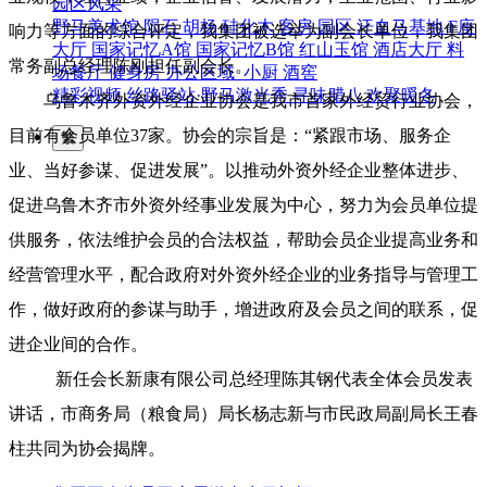
园区风采
野马美术馆
陨石
胡杨
硅化木
客房
园区
汗血马基地
F座
响力等方面的综合评定，
我集团被选举为副会长单位，我集团
大厅
国家记忆A馆
国家记忆B馆
红山玉馆
酒店大厅
料
常务副总经理陈刚担任副会长。
场餐厅
健身房
办公区域
小厨
酒窖
精彩视频
丝路驿站·野马激光秀
寻味腊八 欢聚暖冬
乌鲁木齐外资外经企业协会是
我市首家外经贸行业协会，
目前有会员单位
37
家。协会的宗旨是：“紧跟市场、服务企
繁
业、当好参谋、促进发展”。以推动外资外经企业整体进步、
促进乌鲁木齐市外资外经事业发展为中心，努力为会员单位提
供服务，依法维护会员的合法权益，帮助会员企业提高业务和
经营管理水平，配合政府对外资外经企业的业务指导与管理工
作，做好政府的参谋与助手，增进政府及会员之间的联系，促
进企业间的合作。
新任会长新康有限公司总经理陈其钢代表全体会员发表
讲话，市商务局（粮食局）局长杨志新与市民政局副局长王春
柱共同为协会揭牌。