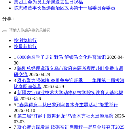
集团工会为员工亲属送去生日祝福
陈志峰董事长当选自治区政协第十一届委员会委员
分享：
按浏览排行
按最新排行
1
6000余名学子走进野马 解锁马文化科普知识
2026-04-
30
2
陈刚总经理邀请义乌市政府来疆考察团赴吐鲁番市调
研交流
2026-04-29
3
凝心聚力强体魄 奋勇争先迎旺季——集团第二届拔河
比赛圆满落幕
2026-04-29
4
新疆农业职业技术大学动物科技学院实践育人基地揭
牌
2026-03-26
5
“春风得意—从巴黎到乌鲁木齐主题活动”隆重举行
2026-03-10
6
第二届“打起手鼓舞起龙”乌鲁木齐社火巡游展演
2026-
03-03
7
凝心聚力谋发展 砥砺奋进启新程—野马金服召开2025