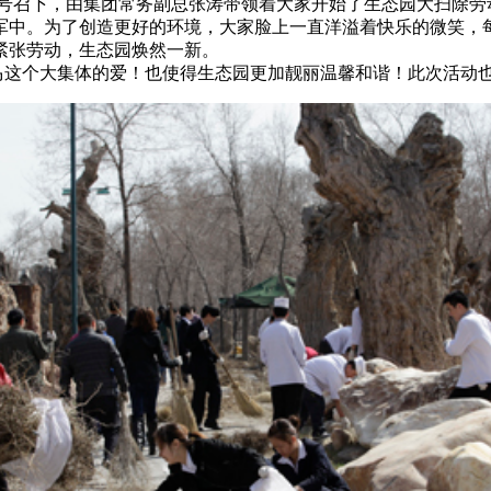
团的号召下，由集团常务副总张涛带领着大家开始了生态园大扫除
军中。为了创造更好的环境，大家脸上一直洋溢着快乐的微笑，
紧张劳动，生态园焕然一新。
这个大集体的爱！也使得生态园更加靓丽温馨和谐！此次活动也
巡游
阿勒泰北屯市巡游
阿勒泰布尔津县巡游
伊犁州察布查尔县
大厅
国家记忆A馆
国家记忆B馆
红山玉馆
酒店大厅
料场餐厅
健