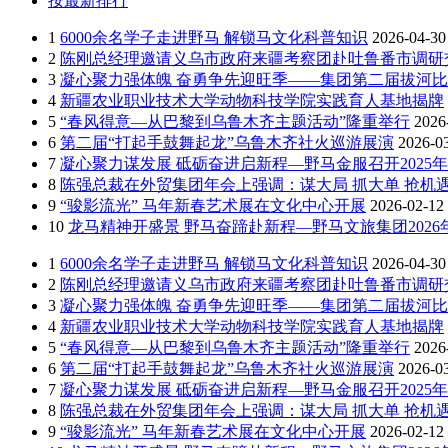
按最新排行
1
6000余名学子走进野马 解锁马文化科普知识
2026-04-30
2
陈刚总经理邀请义乌市政府来疆考察团赴吐鲁番市调研
3
凝心聚力强体魄 奋勇争先迎旺季——集团第二届拔河
4
新疆农业职业技术大学动物科技学院实践育人基地揭牌
5
“春风得意—从巴黎到乌鲁木齐主题活动”隆重举行
2026
6
第二届“打起手鼓舞起龙”乌鲁木齐社火巡游展演
2026-0
7
凝心聚力谋发展 砥砺奋进启新程—野马金服召开2025年
8
陈强总裁在外贸集团年会上强调：谋大局 抓大单 抢机遇
9
“骏影流光” 马年新春艺术展在文化中心开展
2026-02-12
10
龙马精神开盛景 野马奋蹄赴新程—野马文旅集团202
1
6000余名学子走进野马 解锁马文化科普知识
2026-04-30
2
陈刚总经理邀请义乌市政府来疆考察团赴吐鲁番市调研
3
凝心聚力强体魄 奋勇争先迎旺季——集团第二届拔河
4
新疆农业职业技术大学动物科技学院实践育人基地揭牌
5
“春风得意—从巴黎到乌鲁木齐主题活动”隆重举行
2026
6
第二届“打起手鼓舞起龙”乌鲁木齐社火巡游展演
2026-0
7
凝心聚力谋发展 砥砺奋进启新程—野马金服召开2025年
8
陈强总裁在外贸集团年会上强调：谋大局 抓大单 抢机遇
9
“骏影流光” 马年新春艺术展在文化中心开展
2026-02-12