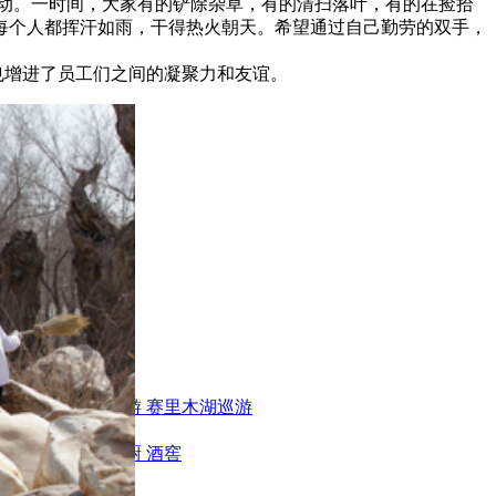
劳动。一时间，大家有的铲除杂草，有的清扫落叶，有的在捡拾
每个人都挥汗如雨，干得热火朝天。希望通过自己勤劳的双手，
增进了员工们之间的凝聚力和友谊。
巡游
伊犁昭苏巡游
赛里木湖巡游
身房
办公区域
小厨
酒窖