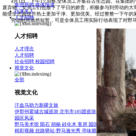
4月1日，下午15:30整,全体员工齐集在古生态园。在集
集团新闻
媒体报道
废弃物，女员工们也放下了平日的娇贵，积极参与到劳动的大
往来名人
能使生态园这片热土更加干净、更加优美。经过整整一下午的
人才招聘
劳动时间虽然短暂，可是全体员工用实际行动表现了对野马
人才招聘
人才理念
人才招聘
社会招聘
校园招聘
视觉文化
全部
视觉文化
汗血马助力新疆文旅
伊犁州霍城古城巡游
北屯市185团巡游
伊犁霍城县晃晃村
园区风采
野马美术馆
陨石
胡杨
硅化木
客房
园区
汗血马基地
F座
精彩视频
丝路驿站·野马激光秀
寻味腊八 欢聚暖冬