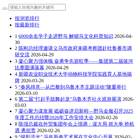
按浏览排行
按最新排行
1
6000余名学子走进野马 解锁马文化科普知识
2026-04-
30
2
陈刚总经理邀请义乌市政府来疆考察团赴吐鲁番市调
研交流
2026-04-29
3
凝心聚力强体魄 奋勇争先迎旺季——集团第二届拔河
比赛圆满落幕
2026-04-29
4
新疆农业职业技术大学动物科技学院实践育人基地揭
牌
2026-03-26
5
“春风得意—从巴黎到乌鲁木齐主题活动”隆重举行
2026-03-10
6
第二届“打起手鼓舞起龙”乌鲁木齐社火巡游展演
2026-
03-03
7
凝心聚力谋发展 砥砺奋进启新程—野马金服召开2025
年度工作总结暨2026年工作安排大会
2026-02-26
8
陈强总裁在外贸集团年会上强调：谋大局 抓大单 抢机
遇 勇担责
2026-02-26
9
“骏影流光” 马年新春艺术展在文化中心开展
2026-02-