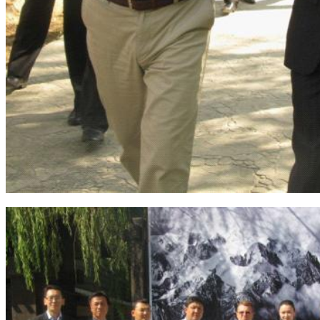
园区风采
野马美术馆
陨石
胡杨
硅化木
客房
园区
汗血马基地
F座
大厅
国家记忆A馆
国家记忆B馆
红山玉馆
酒店大厅
料
场餐厅
健身房
办公区域
小厨
酒窖
精彩视频
丝路驿站·野马激光秀
寻味腊八 欢聚暖冬
繁