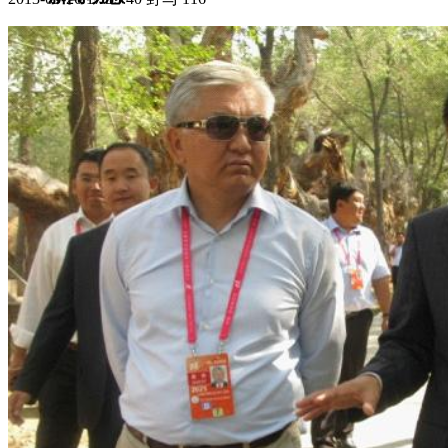
集团新闻
媒体报道
往来名人
人才招聘
人才招聘
人才理念
人才招聘
社会招聘
校园招聘
视觉文化
全部
视觉文化
汗血马助力新疆文旅
伊犁州霍城古城巡游
北屯市185团巡游
伊犁霍城县晃晃
村巡游
阿勒泰北屯市巡游
阿勒泰布尔津县巡游
伊犁州
察布查尔县巡游
伊犁昭苏巡游
赛里木湖巡游