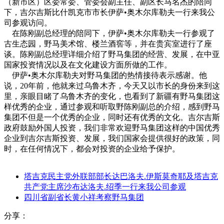
（新市区）区委常委、管委会副主任、副区长马名杰的陪同
下，吉尔吉斯比什凯克市市长伊萨•奥木尔库勒夫一行来我公
司参观访问。
在陈刚副总经理的陪同下，伊萨•奥木尔库勒夫一行参观了
古生态园，野马美术馆、楼兰酒窖等，并在贵宾室进行了座
谈。陈刚副总经理详细介绍了野马集团的经营、发展，在中亚
国家投资情况以及在文化建设方面所做的工作。
伊萨•奥木尔库勒夫对野马集团的热情接待表示感谢。他
说，20年前，他就来过乌鲁木齐，今天又以市长的身份来到这
里，亲眼目睹了乌鲁木齐的变化，也看到了新疆有野马集团这
样优秀的企业，通过参观和听取野陈刚副总的介绍，感到野马
集团不但是一个优秀的企业，同时还有优秀的文化。吉尔吉斯
政府鼓励外国人投资，我们非常欢迎野马集团这样的中国优秀
企业到吉尔吉斯投资、发展，我们国家会提供很好的政策，同
时，在任何情况下，都会对投资的企业给予保护。
塔吉克民主党外联部部长达巴洛夫.伊斯莫奇耶及塔吉克
共产党主席沙布达洛夫.绍季一行来我公司参观
四川省副省长黄小祥考察野马集团
分享：