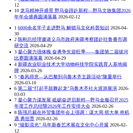
12
10
龙马精神开盛景 野马奋蹄赴新程—野马文旅集团2026
年年会盛典圆满落幕
2026-02-12
1
6000余名学子走进野马 解锁马文化科普知识
2026-04-
30
2
陈刚总经理邀请义乌市政府来疆考察团赴吐鲁番市调
研交流
2026-04-29
3
凝心聚力强体魄 奋勇争先迎旺季——集团第二届拔河
比赛圆满落幕
2026-04-29
4
新疆农业职业技术大学动物科技学院实践育人基地揭
牌
2026-03-26
5
“春风得意—从巴黎到乌鲁木齐主题活动”隆重举行
2026-03-10
6
第二届“打起手鼓舞起龙”乌鲁木齐社火巡游展演
2026-
03-03
7
凝心聚力谋发展 砥砺奋进启新程—野马金服召开2025
年度工作总结暨2026年工作安排大会
2026-02-26
8
陈强总裁在外贸集团年会上强调：谋大局 抓大单 抢机
遇 勇担责
2026-02-26
9
“骏影流光” 马年新春艺术展在文化中心开展
2026-02-
12