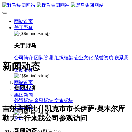
网站首页
关于野马
关于野马
公司简介
团队管理
组织框架
企业文化
荣誉资质
联系我
新闻动态
们
集团业务
网站首页
集团业务
新闻动态
集团新闻
外贸板块
金融板块
文旅板块
新闻动态
吉尔吉斯比什凯克市市长伊萨•奥木尔库
勒夫一行来我公司参观访问
全部
新闻动态
2013-03-26 17:33:40
野马
116