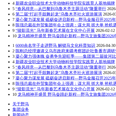
4
新疆农业职业技术大学动物科技学院实践育人基地揭牌
5
“春风得意—从巴黎到乌鲁木齐主题活动”隆重举行
2026
6
第二届“打起手鼓舞起龙”乌鲁木齐社火巡游展演
2026-0
7
凝心聚力谋发展 砥砺奋进启新程—野马金服召开2025年
8
陈强总裁在外贸集团年会上强调：谋大局 抓大单 抢机遇
9
“骏影流光” 马年新春艺术展在文化中心开展
2026-02-12
10
龙马精神开盛景 野马奋蹄赴新程—野马文旅集团202
1
6000余名学子走进野马 解锁马文化科普知识
2026-04-30
2
陈刚总经理邀请义乌市政府来疆考察团赴吐鲁番市调研
3
凝心聚力强体魄 奋勇争先迎旺季——集团第二届拔河
4
新疆农业职业技术大学动物科技学院实践育人基地揭牌
5
“春风得意—从巴黎到乌鲁木齐主题活动”隆重举行
2026
6
第二届“打起手鼓舞起龙”乌鲁木齐社火巡游展演
2026-0
7
凝心聚力谋发展 砥砺奋进启新程—野马金服召开2025年
8
陈强总裁在外贸集团年会上强调：谋大局 抓大单 抢机遇
9
“骏影流光” 马年新春艺术展在文化中心开展
2026-02-12
10
龙马精神开盛景 野马奋蹄赴新程—野马文旅集团202
关于野马
集团业务
新闻动态