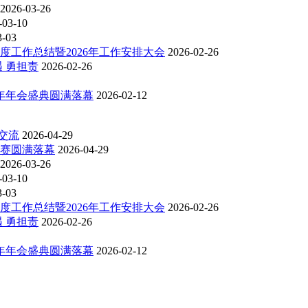
2026-03-26
-03-10
3-03
度工作总结暨2026年工作安排大会
2026-02-26
 勇担责
2026-02-26
6年年会盛典圆满落幕
2026-02-12
交流
2026-04-29
比赛圆满落幕
2026-04-29
2026-03-26
-03-10
3-03
度工作总结暨2026年工作安排大会
2026-02-26
 勇担责
2026-02-26
6年年会盛典圆满落幕
2026-02-12