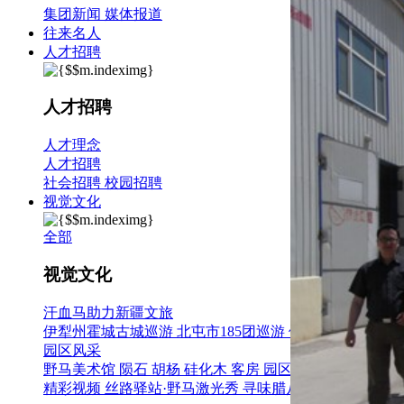
集团新闻
媒体报道
往来名人
人才招聘
人才招聘
人才理念
人才招聘
社会招聘
校园招聘
视觉文化
全部
视觉文化
汗血马助力新疆文旅
伊犁州霍城古城巡游
北屯市185团巡游
伊犁霍城县晃晃村
园区风采
野马美术馆
陨石
胡杨
硅化木
客房
园区
汗血马基地
F座
精彩视频
丝路驿站·野马激光秀
寻味腊八 欢聚暖冬