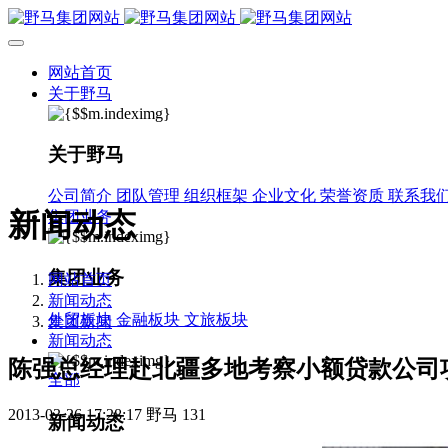
网站首页
关于野马
关于野马
公司简介
团队管理
组织框架
企业文化
荣誉资质
联系我
新闻动态
集团业务
集团业务
网站首页
新闻动态
外贸板块
金融板块
文旅板块
集团新闻
新闻动态
陈强总经理赴北疆多地考察小额贷款公司
全部
2013-03-26 17:28:17
野马
131
新闻动态