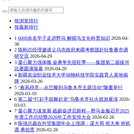
按浏览排行
按最新排行
1
6000余名学子走进野马 解锁马文化科普知识
2026-04-
30
2
陈刚总经理邀请义乌市政府来疆考察团赴吐鲁番市调
研交流
2026-04-29
3
凝心聚力强体魄 奋勇争先迎旺季——集团第二届拔河
比赛圆满落幕
2026-04-29
4
新疆农业职业技术大学动物科技学院实践育人基地揭
牌
2026-03-26
5
“春风得意—从巴黎到乌鲁木齐主题活动”隆重举行
2026-03-10
6
第二届“打起手鼓舞起龙”乌鲁木齐社火巡游展演
2026-
03-03
7
凝心聚力谋发展 砥砺奋进启新程—野马金服召开2025
年度工作总结暨2026年工作安排大会
2026-02-26
8
陈强总裁在外贸集团年会上强调：谋大局 抓大单 抢机
遇 勇担责
2026-02-26