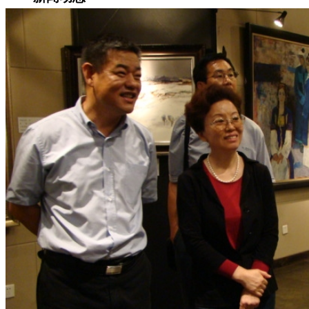
集团新闻
媒体报道
往来名人
人才招聘
人才招聘
人才理念
人才招聘
社会招聘
校园招聘
视觉文化
全部
视觉文化
汗血马助力新疆文旅
伊犁州霍城古城巡游
北屯市185团巡游
伊犁霍城县晃晃
村巡游
阿勒泰北屯市巡游
阿勒泰布尔津县巡游
伊犁州
察布查尔县巡游
伊犁昭苏巡游
赛里木湖巡游