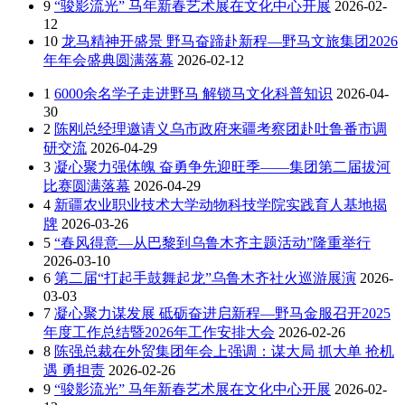
9
“骏影流光” 马年新春艺术展在文化中心开展
2026-02-
12
10
龙马精神开盛景 野马奋蹄赴新程—野马文旅集团2026
年年会盛典圆满落幕
2026-02-12
1
6000余名学子走进野马 解锁马文化科普知识
2026-04-
30
2
陈刚总经理邀请义乌市政府来疆考察团赴吐鲁番市调
研交流
2026-04-29
3
凝心聚力强体魄 奋勇争先迎旺季——集团第二届拔河
比赛圆满落幕
2026-04-29
4
新疆农业职业技术大学动物科技学院实践育人基地揭
牌
2026-03-26
5
“春风得意—从巴黎到乌鲁木齐主题活动”隆重举行
2026-03-10
6
第二届“打起手鼓舞起龙”乌鲁木齐社火巡游展演
2026-
03-03
7
凝心聚力谋发展 砥砺奋进启新程—野马金服召开2025
年度工作总结暨2026年工作安排大会
2026-02-26
8
陈强总裁在外贸集团年会上强调：谋大局 抓大单 抢机
遇 勇担责
2026-02-26
9
“骏影流光” 马年新春艺术展在文化中心开展
2026-02-