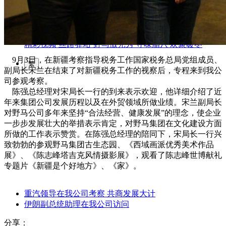
园区风采
野马美术馆
陨石
胡杨
硅化木
客房
园区
汗血马基地
F座
大厅
国家记忆A馆
国家记忆B馆
红山玉馆
酒店大厅
料
场餐厅
健身房
办公区域
小厨
酒窖
精彩视频
丝路驿站·野马激光秀
寻味腊八 欢聚暖冬
9月3日，在新疆考察指导税务工作国家税务总局党组成员、
繁
副局长宋兰在结束了对新疆税务工作的视察后，专程来到我公
司参观考察。
陈强总经理对宋局长一行的到来表示欢迎，他详细介绍了近
年来集团公司发展历程以及在外贸领域所做业绩。宋兰副局长
对野马公司多年来坚持“合法经营、健康发展”的理念，使企业
一步步发展壮大的举措表示肯定，对野马集团在文化建设方面
所做的工作表示赞赏。在陈强总经理的陪同下，宋局长一行兴
致勃勃的参观野马集团古生态园、《西域画派优秀美术作品
展》、《陈志峰塔吉克风情摄影展》，观看了陈志峰世博献礼
专题片《新疆是个好地方》、《家》。
重汽领导在我公司考察 共商发展大计
伊朗副总统助理在我公司访问
分享：