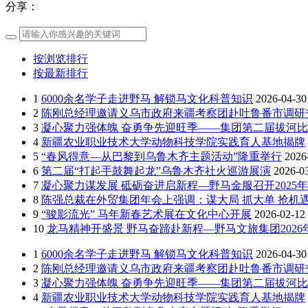
分享：
按浏览排行
按最新排行
1
6000余名学子走进野马 解锁马文化科普知识
2026-04-30
2
陈刚总经理邀请义乌市政府来疆考察团赴吐鲁番市调研
3
凝心聚力强体魄 奋勇争先迎旺季——集团第二届拔河
4
新疆农业职业技术大学动物科技学院实践育人基地揭牌
5
“春风得意—从巴黎到乌鲁木齐主题活动”隆重举行
2026
6
第二届“打起手鼓舞起龙”乌鲁木齐社火巡游展演
2026-0
7
凝心聚力谋发展 砥砺奋进启新程—野马金服召开2025年
8
陈强总裁在外贸集团年会上强调：谋大局 抓大单 抢机遇
9
“骏影流光” 马年新春艺术展在文化中心开展
2026-02-12
10
龙马精神开盛景 野马奋蹄赴新程—野马文旅集团202
1
6000余名学子走进野马 解锁马文化科普知识
2026-04-30
2
陈刚总经理邀请义乌市政府来疆考察团赴吐鲁番市调研
3
凝心聚力强体魄 奋勇争先迎旺季——集团第二届拔河
4
新疆农业职业技术大学动物科技学院实践育人基地揭牌