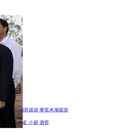
巡游
伊犁昭苏巡游
赛里木湖巡游
身房
办公区域
小厨
酒窖