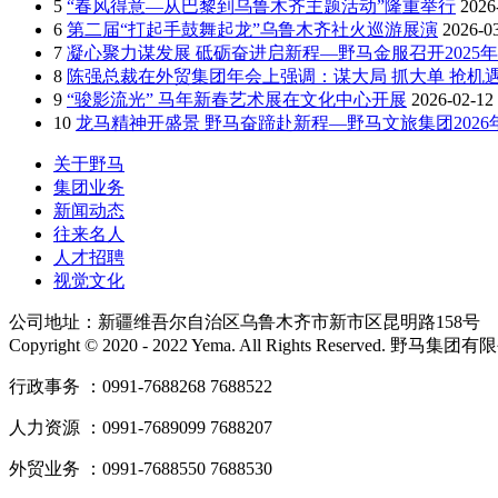
5
“春风得意—从巴黎到乌鲁木齐主题活动”隆重举行
2026
6
第二届“打起手鼓舞起龙”乌鲁木齐社火巡游展演
2026-0
7
凝心聚力谋发展 砥砺奋进启新程—野马金服召开2025年
8
陈强总裁在外贸集团年会上强调：谋大局 抓大单 抢机遇
9
“骏影流光” 马年新春艺术展在文化中心开展
2026-02-12
10
龙马精神开盛景 野马奋蹄赴新程—野马文旅集团202
关于野马
集团业务
新闻动态
往来名人
人才招聘
视觉文化
公司地址：新疆维吾尔自治区乌鲁木齐市新市区昆明路158号
Copyright © 2020 - 2022 Yema. All Rights Reserved. 野
行政事务 ：0991-7688268 7688522
人力资源 ：0991-7689099 7688207
外贸业务 ：0991-7688550 7688530