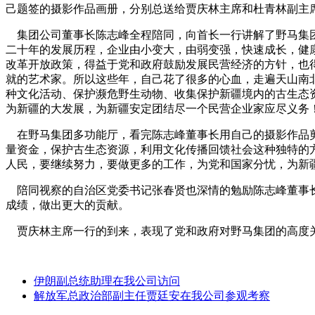
己题签的摄影作品画册，分别总送给贾庆林主席和杜青林副主
集团公司董事长陈志峰全程陪同，向首长一行讲解了野马集团
二十年的发展历程，企业由小变大，由弱变强，快速成长，健
改革开放政策，得益于党和政府鼓励发展民营经济的方针，也
就的艺术家。所以这些年，自己花了很多的心血，走遍天山南
种文化活动、保护濒危野生动物、收集保护新疆境内的古生态
为新疆的大发展，为新疆安定团结尽一个民营企业家应尽义务
在野马集团多功能厅，看完陈志峰董事长用自己的摄影作品剪
量资金，保护古生态资源，利用文化传播回馈社会这种独特的
人民，要继续努力，要做更多的工作，为党和国家分忧，为新
陪同视察的自治区党委书记张春贤也深情的勉励陈志峰董事长
成绩，做出更大的贡献。
贾庆林主席一行的到来，表现了党和政府对野马集团的高度
伊朗副总统助理在我公司访问
解放军总政治部副主任贾廷安在我公司参观考察