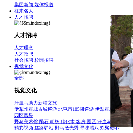
集团新闻
媒体报道
往来名人
人才招聘
人才招聘
人才理念
人才招聘
社会招聘
校园招聘
视觉文化
全部
视觉文化
汗血马助力新疆文旅
伊犁州霍城古城巡游
北屯市185团巡游
伊犁霍城县晃晃村
园区风采
野马美术馆
陨石
胡杨
硅化木
客房
园区
汗血马基地
F座
精彩视频
丝路驿站·野马激光秀
寻味腊八 欢聚暖冬