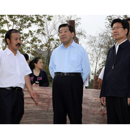
巡游
阿勒泰北屯市巡游
阿勒泰布尔津县巡游
伊犁州察布查尔县
大厅
国家记忆A馆
国家记忆B馆
红山玉馆
酒店大厅
料场餐厅
健