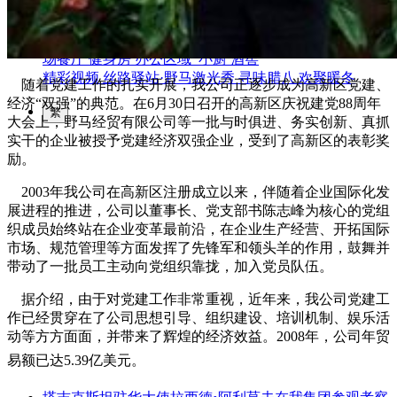
园区风采
野马美术馆
陨石
胡杨
硅化木
客房
园区
汗血马基地
F座
大厅
国家记忆A馆
国家记忆B馆
红山玉馆
酒店大厅
料
场餐厅
健身房
办公区域
小厨
酒窖
精彩视频
丝路驿站·野马激光秀
寻味腊八 欢聚暖冬
随着党建工作的扎实开展，我公司正逐步成为高新区党建、
经济“双强”的典范。在6月30日召开的高新区庆祝建党88周年
繁
大会上，野马经贸有限公司等一批与时俱进、务实创新、真抓
实干的企业被授予党建经济双强企业，受到了高新区的表彰奖
励。
2003年我公司在高新区注册成立以来，伴随着企业国际化发
展进程的推进，公司以董事长、党支部书陈志峰为核心的党组
织成员始终站在企业变革最前沿，在企业生产经营、开拓国际
市场、规范管理等方面发挥了先锋军和领头羊的作用，鼓舞并
带动了一批员工主动向党组织靠拢，加入党员队伍。
据介绍，由于对党建工作非常重视，近年来，我公司党建工
作已经贯穿在了公司思想引导、组织建设、培训机制、娱乐活
动等方方面面，并带来了辉煌的经济效益。2008年，公司年贸
易额已达5.39亿美元。