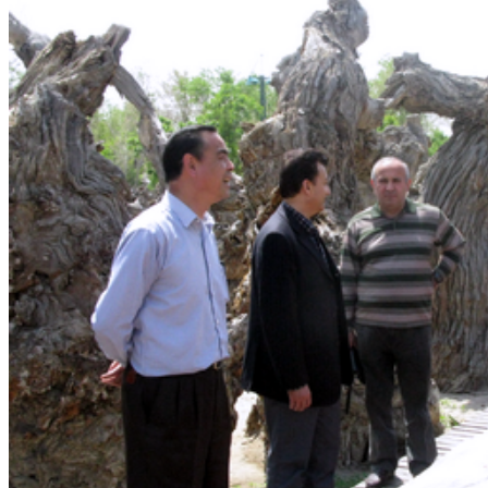
集团新闻
媒体报道
往来名人
人才招聘
人才招聘
人才理念
人才招聘
社会招聘
校园招聘
视觉文化
全部
视觉文化
汗血马助力新疆文旅
伊犁州霍城古城巡游
北屯市185团巡游
伊犁霍城县晃晃
村巡游
阿勒泰北屯市巡游
阿勒泰布尔津县巡游
伊犁州
察布查尔县巡游
伊犁昭苏巡游
赛里木湖巡游