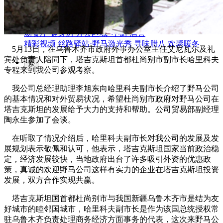
园区风采
野马美术馆
陨石
胡杨
硅化木
客房
园区
汗血马基地
F座
大厅
国家记忆A馆
国家记忆B馆
红山玉馆
酒店大厅
料
场餐厅
健身房
办公区域
小厨
酒窖
精彩视频
丝路驿站·野马激光秀
寻味腊八 欢聚暖冬
5月13日
，在乌鲁木齐市政府外事办公室主任艾尼瓦尔及礼
宾处负责人陪同下，塔吉克斯坦首都杜尚别市副市长哈里科夫
繁
专程来到我公司参观考察。
我公司总经理助理李旭东向哈里科夫副市长介绍了野马公司
的基本情况和对外贸易状况，希望杜尚别市政府对野马公司在
塔吉克斯坦的发展给予大力的支持和帮助。公司贸易部副经理
陶永生参加了会谈。
在听取了情况介绍后，哈里科夫副市长对我公司的发展及发
展规划表示敬佩和认可，他表示，塔吉克斯坦国家当前政治稳
定，经济发展较快，当地政府出台了许多吸引外资的优惠政
策，真诚的欢迎野马公司这样有实力的企业在塔吉克斯坦投资
发展，双方合作实现共赢。
塔吉克斯坦国首都杜尚别市与我国新疆乌鲁木齐市是结为友
好城市的睦邻国城市，哈里科夫副市长是作为该国总统授权常
驻乌鲁木齐负责处理商务经济方面事务的代表，这次来野马公