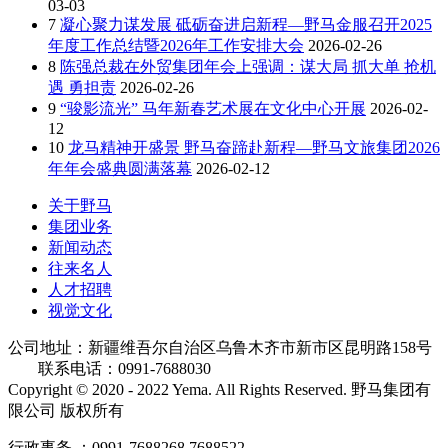
03-03
7
凝心聚力谋发展 砥砺奋进启新程—野马金服召开2025
年度工作总结暨2026年工作安排大会
2026-02-26
8
陈强总裁在外贸集团年会上强调：谋大局 抓大单 抢机
遇 勇担责
2026-02-26
9
“骏影流光” 马年新春艺术展在文化中心开展
2026-02-
12
10
龙马精神开盛景 野马奋蹄赴新程—野马文旅集团2026
年年会盛典圆满落幕
2026-02-12
关于野马
集团业务
新闻动态
往来名人
人才招聘
视觉文化
公司地址：新疆维吾尔自治区乌鲁木齐市新市区昆明路158号
联系电话：0991-7688030
Copyright © 2020 - 2022 Yema. All Rights Reserved. 野马集团有
限公司 版权所有
行政事务 ：0991-7688268 7688522