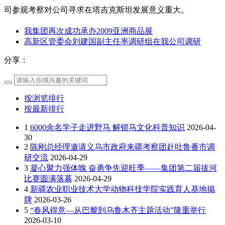
司参观考察对公司寻求在塔吉克斯坦发展意义重大。
我集团再次成功承办2009亚洲商品展
高新区管委会刘建国副主任率调研组在我公司调研
分享：
按浏览排行
按最新排行
1
6000余名学子走进野马 解锁马文化科普知识
2026-04-
30
2
陈刚总经理邀请义乌市政府来疆考察团赴吐鲁番市调
研交流
2026-04-29
3
凝心聚力强体魄 奋勇争先迎旺季——集团第二届拔河
比赛圆满落幕
2026-04-29
4
新疆农业职业技术大学动物科技学院实践育人基地揭
牌
2026-03-26
5
“春风得意—从巴黎到乌鲁木齐主题活动”隆重举行
2026-03-10