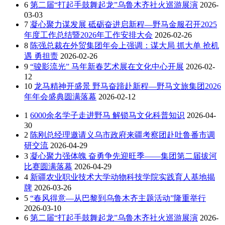
6
第二届“打起手鼓舞起龙”乌鲁木齐社火巡游展演
2026-
03-03
7
凝心聚力谋发展 砥砺奋进启新程—野马金服召开2025
年度工作总结暨2026年工作安排大会
2026-02-26
8
陈强总裁在外贸集团年会上强调：谋大局 抓大单 抢机
遇 勇担责
2026-02-26
9
“骏影流光” 马年新春艺术展在文化中心开展
2026-02-
12
10
龙马精神开盛景 野马奋蹄赴新程—野马文旅集团2026
年年会盛典圆满落幕
2026-02-12
1
6000余名学子走进野马 解锁马文化科普知识
2026-04-
30
2
陈刚总经理邀请义乌市政府来疆考察团赴吐鲁番市调
研交流
2026-04-29
3
凝心聚力强体魄 奋勇争先迎旺季——集团第二届拔河
比赛圆满落幕
2026-04-29
4
新疆农业职业技术大学动物科技学院实践育人基地揭
牌
2026-03-26
5
“春风得意—从巴黎到乌鲁木齐主题活动”隆重举行
2026-03-10
6
第二届“打起手鼓舞起龙”乌鲁木齐社火巡游展演
2026-