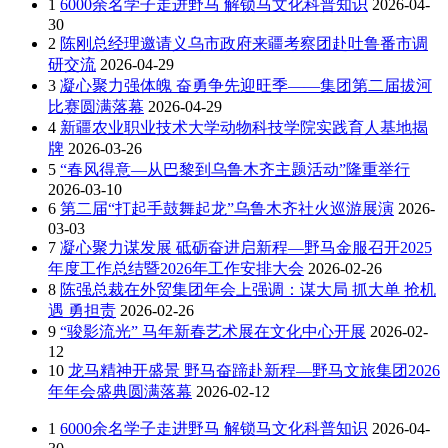
1
6000余名学子走进野马 解锁马文化科普知识
2026-04-
30
2
陈刚总经理邀请义乌市政府来疆考察团赴吐鲁番市调
研交流
2026-04-29
3
凝心聚力强体魄 奋勇争先迎旺季——集团第二届拔河
比赛圆满落幕
2026-04-29
4
新疆农业职业技术大学动物科技学院实践育人基地揭
牌
2026-03-26
5
“春风得意—从巴黎到乌鲁木齐主题活动”隆重举行
2026-03-10
6
第二届“打起手鼓舞起龙”乌鲁木齐社火巡游展演
2026-
03-03
7
凝心聚力谋发展 砥砺奋进启新程—野马金服召开2025
年度工作总结暨2026年工作安排大会
2026-02-26
8
陈强总裁在外贸集团年会上强调：谋大局 抓大单 抢机
遇 勇担责
2026-02-26
9
“骏影流光” 马年新春艺术展在文化中心开展
2026-02-
12
10
龙马精神开盛景 野马奋蹄赴新程—野马文旅集团2026
年年会盛典圆满落幕
2026-02-12
1
6000余名学子走进野马 解锁马文化科普知识
2026-04-