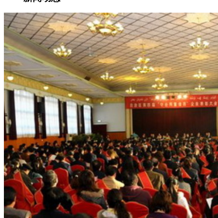
集团新闻
媒体报道
往来名人
人才招聘
人才招聘
人才理念
人才招聘
社会招聘
校园招聘
视觉文化
全部
视觉文化
汗血马助力新疆文旅
伊犁州霍城古城巡游
北屯市185团巡游
伊犁霍城县晃晃
村巡游
阿勒泰北屯市巡游
阿勒泰布尔津县巡游
伊犁州
察布查尔县巡游
伊犁昭苏巡游
赛里木湖巡游