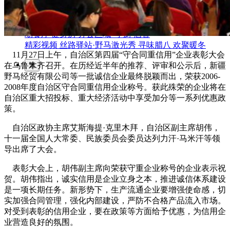
园区风采
野马美术馆
陨石
胡杨
硅化木
客房
园区
汗血马基地
F座
大厅
国家记忆A馆
国家记忆B馆
红山玉馆
酒店大厅
料
场餐厅
健身房
办公区域
小厨
酒窖
精彩视频
丝路驿站·野马激光秀
寻味腊八 欢聚暖冬
11月27日上午，自治区第四届“守合同重信用”企业表彰大会
在乌鲁木齐召开。在历经近半年的推荐、评审和公示后，新疆
繁
野马经贸有限公司等一批诚信企业最终脱颖而出，荣获2006-
2008年度自治区守合同重信用企业称号。获此殊荣的企业将在
自治区重大招投标、重大经济活动中享受加分等一系列优惠政
策。
自治区政协主席艾斯海提·克里木拜，自治区副主席胡伟，
十一届全国人大常委、民族委员会委员达列力汗·马米汗等领
导出席了大会。
表彰大会上，胡伟副主席向荣获守重企业称号的企业表示祝
贺。胡伟指出，诚实信用是企业立身之本，推进诚信体系建设
是一项长期任务。新形势下，生产流通企业要增强使命感，切
实加强合同管理，强化内部建设，严防不合格产品流入市场。
对受到表彰的信用企业，要在政策等方面给予优惠，为信用企
业营造良好的氛围。