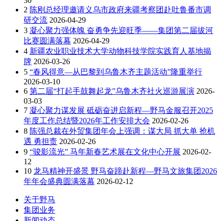
30
2
陈刚总经理邀请义乌市政府来疆考察团赴吐鲁番市调
研交流
2026-04-29
3
凝心聚力强体魄 奋勇争先迎旺季——集团第二届拔河
比赛圆满落幕
2026-04-29
4
新疆农业职业技术大学动物科技学院实践育人基地揭
牌
2026-03-26
5
“春风得意—从巴黎到乌鲁木齐主题活动”隆重举行
2026-03-10
6
第二届“打起手鼓舞起龙”乌鲁木齐社火巡游展演
2026-
03-03
7
凝心聚力谋发展 砥砺奋进启新程—野马金服召开2025
年度工作总结暨2026年工作安排大会
2026-02-26
8
陈强总裁在外贸集团年会上强调：谋大局 抓大单 抢机
遇 勇担责
2026-02-26
9
“骏影流光” 马年新春艺术展在文化中心开展
2026-02-
12
10
龙马精神开盛景 野马奋蹄赴新程—野马文旅集团2026
年年会盛典圆满落幕
2026-02-12
关于野马
集团业务
新闻动态