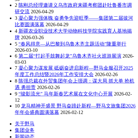
2
陈刚总经理邀请义乌市政府来疆考察团赴吐鲁番市调
研交流
2026-04-29
3
凝心聚力强体魄 奋勇争先迎旺季——集团第二届拔河
比赛圆满落幕
2026-04-29
4
新疆农业职业技术大学动物科技学院实践育人基地揭
牌
2026-03-26
5
“春风得意—从巴黎到乌鲁木齐主题活动”隆重举行
2026-03-10
6
第二届“打起手鼓舞起龙”乌鲁木齐社火巡游展演
2026-
03-03
7
凝心聚力谋发展 砥砺奋进启新程—野马金服召开2025
年度工作总结暨2026年工作安排大会
2026-02-26
8
陈强总裁在外贸集团年会上强调：谋大局 抓大单 抢机
遇 勇担责
2026-02-26
9
“骏影流光” 马年新春艺术展在文化中心开展
2026-02-
12
10
龙马精神开盛景 野马奋蹄赴新程—野马文旅集团2026
年年会盛典圆满落幕
2026-02-12
关于野马
集团业务
新闻动态