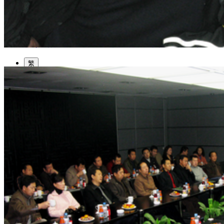
园区风采
野马美术馆
陨石
胡杨
硅化木
客房
园区
汗血马基地
F座
大厅
国家记忆A馆
国家记忆B馆
红山玉馆
酒店大厅
料
场餐厅
健身房
办公区域
小厨
酒窖
精彩视频
丝路驿站·野马激光秀
寻味腊八 欢聚暖冬
繁