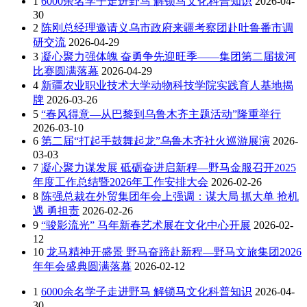
1
6000余名学子走进野马 解锁马文化科普知识
2026-04-
30
2
陈刚总经理邀请义乌市政府来疆考察团赴吐鲁番市调
研交流
2026-04-29
3
凝心聚力强体魄 奋勇争先迎旺季——集团第二届拔河
比赛圆满落幕
2026-04-29
4
新疆农业职业技术大学动物科技学院实践育人基地揭
牌
2026-03-26
5
“春风得意—从巴黎到乌鲁木齐主题活动”隆重举行
2026-03-10
6
第二届“打起手鼓舞起龙”乌鲁木齐社火巡游展演
2026-
03-03
7
凝心聚力谋发展 砥砺奋进启新程—野马金服召开2025
年度工作总结暨2026年工作安排大会
2026-02-26
8
陈强总裁在外贸集团年会上强调：谋大局 抓大单 抢机
遇 勇担责
2026-02-26
9
“骏影流光” 马年新春艺术展在文化中心开展
2026-02-
12
10
龙马精神开盛景 野马奋蹄赴新程—野马文旅集团2026
年年会盛典圆满落幕
2026-02-12
1
6000余名学子走进野马 解锁马文化科普知识
2026-04-
30