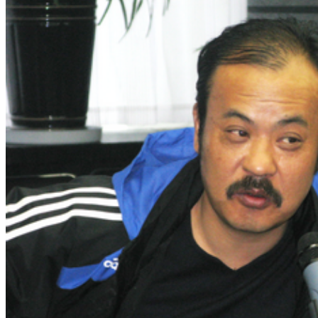
集团新闻
媒体报道
往来名人
人才招聘
人才招聘
人才理念
人才招聘
社会招聘
校园招聘
视觉文化
全部
视觉文化
汗血马助力新疆文旅
伊犁州霍城古城巡游
北屯市185团巡游
伊犁霍城县晃晃
村巡游
阿勒泰北屯市巡游
阿勒泰布尔津县巡游
伊犁州
察布查尔县巡游
伊犁昭苏巡游
赛里木湖巡游