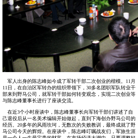
军人出身的陈志峰如今成了军转干部二次创业的楷模。
11月
11日
，在自治区军转办的组织带领下，30多名团职军队转业干
部来到野马公司，就军转干部如何转变观念，实现二次创业等
与陈志峰董事长进行了座谈交流。
在近3个小时座谈中，陈志峰董事长向军转干部们讲述了自
己退役后从一名美术编辑开始做起，直到下海创办野马公司的
经历。20多年的风雨坎坷，无数次的失败教训，最终成就了野
马公司今天的辉煌。在座谈中，陈志峰叮嘱战友们，军旅生涯
是一个人一生最宝贵的财富，在市场经济大潮中，只要调整好