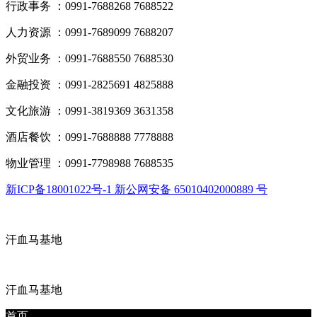
行政事务 ：0991-7688268 7688522
人力资源 ：0991-7689099 7688207
外贸业务 ：0991-7688550 7688530
金融投资 ：0991-2825691 4825888
文化旅游 ：0991-3819369 3631358
酒店餐饮 ：0991-7688888 7778888
物业管理 ：0991-7798988 7688535
新ICP备18001022号-1 新公网安备 65010402000889 号
汗血马基地
汗血马基地
首页