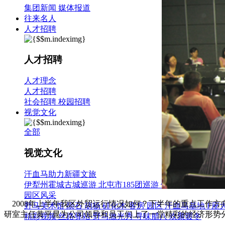
集团新闻
媒体报道
往来名人
人才招聘
人才招聘
人才理念
人才招聘
社会招聘
校园招聘
视觉文化
全部
视觉文化
汗血马助力新疆文旅
伊犁州霍城古城巡游
北屯市185团巡游
伊犁霍城县晃晃村
园区风采
2008年上半年我区外贸运行情况如何？下半年的重点工作方
野马美术馆
陨石
胡杨
硅化木
客房
园区
汗血马基地
F座
研室主任黄平晁为公司领导和员工们上了一堂精彩的经济形势
精彩视频
丝路驿站·野马激光秀
寻味腊八 欢聚暖冬