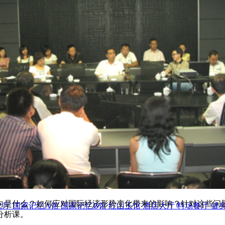
巡游
阿勒泰北屯市巡游
阿勒泰布尔津县巡游
伊犁州察布查尔县
向是什么？如何应对国际经济形势变化带来的影响？针对这些问
大厅
国家记忆A馆
国家记忆B馆
红山玉馆
酒店大厅
料场餐厅
健
分析课。