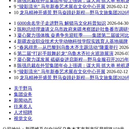
8
陈强总裁在外贸集团年会上强调：谋大局 抓大单 抢机遇
9
“骏影流光” 马年新春艺术展在文化中心开展
2026-02-12
10
龙马精神开盛景 野马奋蹄赴新程—野马文旅集团202
1
6000余名学子走进野马 解锁马文化科普知识
2026-04-30
2
陈刚总经理邀请义乌市政府来疆考察团赴吐鲁番市调研
3
凝心聚力强体魄 奋勇争先迎旺季——集团第二届拔河
4
新疆农业职业技术大学动物科技学院实践育人基地揭牌
5
“春风得意—从巴黎到乌鲁木齐主题活动”隆重举行
2026
6
第二届“打起手鼓舞起龙”乌鲁木齐社火巡游展演
2026-0
7
凝心聚力谋发展 砥砺奋进启新程—野马金服召开2025年
8
陈强总裁在外贸集团年会上强调：谋大局 抓大单 抢机遇
9
“骏影流光” 马年新春艺术展在文化中心开展
2026-02-12
10
龙马精神开盛景 野马奋蹄赴新程—野马文旅集团202
关于野马
集团业务
新闻动态
往来名人
人才招聘
视觉文化