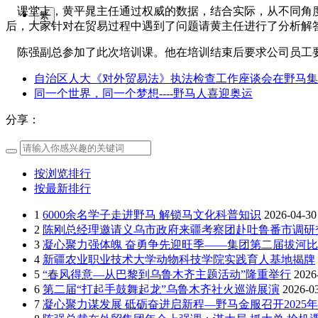
课堂上，黄平晁主任通过权威的数据，结合实际，从不同角度
繁
后，大家针对在贸易过程中遇到了问题请黄主任进行了分析解
陈强副总参加了此次培训课。他在培训结束后要求公司员工要
自治区人大《对外贸易法》执法检查工作座谈会在野马集
同一个世界，同一个梦想----野马人喜迎奥运
分享：
按浏览排行
按最新排行
1
6000余名学子走进野马 解锁马文化科普知识
2026-04-30
2
陈刚总经理邀请义乌市政府来疆考察团赴吐鲁番市调研
3
凝心聚力强体魄 奋勇争先迎旺季——集团第二届拔河
4
新疆农业职业技术大学动物科技学院实践育人基地揭牌
5
“春风得意—从巴黎到乌鲁木齐主题活动”隆重举行
2026
6
第二届“打起手鼓舞起龙”乌鲁木齐社火巡游展演
2026-0
7
凝心聚力谋发展 砥砺奋进启新程—野马金服召开2025年