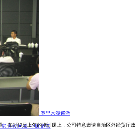
巡游
伊犁昭苏巡游
赛里木湖巡游
题，在8月9日上午的培训课上，公司特意邀请自治区外经贸厅政
身房
办公区域
小厨
酒窖