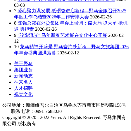
03-03
7
凝心聚力谋发展 砥砺奋进启新程—野马金服召开2025
年度工作总结暨2026年工作安排大会
2026-02-26
8
陈强总裁在外贸集团年会上强调：谋大局 抓大单 抢机
遇 勇担责
2026-02-26
9
“骏影流光” 马年新春艺术展在文化中心开展
2026-02-
12
10
龙马精神开盛景 野马奋蹄赴新程—野马文旅集团2026
年年会盛典圆满落幕
2026-02-12
关于野马
集团业务
新闻动态
往来名人
人才招聘
视觉文化
公司地址：新疆维吾尔自治区乌鲁木齐市新市区昆明路158号
联系电话：0991-7688030
Copyright © 2020 - 2022 Yema. All Rights Reserved. 野马集团有
限公司 版权所有