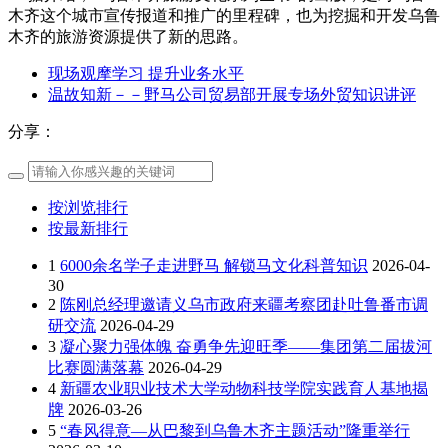
木齐这个城市宣传报道和推广的里程碑，也为挖掘和开发乌鲁
木齐的旅游资源提供了新的思路。
现场观摩学习 提升业务水平
温故知新－－野马公司贸易部开展专场外贸知识讲评
分享：
按浏览排行
按最新排行
1
6000余名学子走进野马 解锁马文化科普知识
2026-04-
30
2
陈刚总经理邀请义乌市政府来疆考察团赴吐鲁番市调
研交流
2026-04-29
3
凝心聚力强体魄 奋勇争先迎旺季——集团第二届拔河
比赛圆满落幕
2026-04-29
4
新疆农业职业技术大学动物科技学院实践育人基地揭
牌
2026-03-26
5
“春风得意—从巴黎到乌鲁木齐主题活动”隆重举行