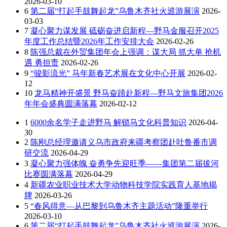
2026-03-10
6
第二届“打起手鼓舞起龙”乌鲁木齐社火巡游展演
2026-
03-03
7
凝心聚力谋发展 砥砺奋进启新程—野马金服召开2025
年度工作总结暨2026年工作安排大会
2026-02-26
8
陈强总裁在外贸集团年会上强调：谋大局 抓大单 抢机
遇 勇担责
2026-02-26
9
“骏影流光” 马年新春艺术展在文化中心开展
2026-02-
12
10
龙马精神开盛景 野马奋蹄赴新程—野马文旅集团2026
年年会盛典圆满落幕
2026-02-12
1
6000余名学子走进野马 解锁马文化科普知识
2026-04-
30
2
陈刚总经理邀请义乌市政府来疆考察团赴吐鲁番市调
研交流
2026-04-29
3
凝心聚力强体魄 奋勇争先迎旺季——集团第二届拔河
比赛圆满落幕
2026-04-29
4
新疆农业职业技术大学动物科技学院实践育人基地揭
牌
2026-03-26
5
“春风得意—从巴黎到乌鲁木齐主题活动”隆重举行
2026-03-10
6
第二届“打起手鼓舞起龙”乌鲁木齐社火巡游展演
2026-