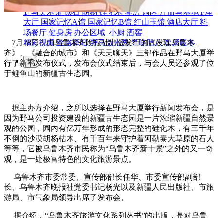
园区风采
野马美术馆
陨石
胡杨
硅化木
客房
园区
汗血马基地
F座
大厅
国家记忆A馆
国家记忆B馆
红山玉馆
酒店大厅
料
场餐厅
健身房
办公区域
小厨
酒窖
7月28日，由乌鲁木齐晚报社出版发行的《发现乌鲁木
精彩视频
丝路驿站·野马激光秀
寻味腊八 欢聚暖冬
齐》、《融合的城市》和《天天聊天》三部作品在野马大厦举
繁
行了新书发布仪式，发布会仪式结束后，与会人员还参观了位
于鲤鱼山的新疆古生态园。
据主办方介绍，之所以选择在野马大厦举行新闻发布会，是
因为野马公司投资建设的新疆古生态园是一片浓缩新疆自然景
观的公园，园内有亿万年形成的形态完整的硅化木，有三千年
不倒的沙漠胡杨枯木、有千百年来守护着阿勒泰大草原的石人
等等，它被乌鲁木齐市民称为“乌鲁木齐新十景”之外的又一奇
观，是一处极富特色的文化旅游景点。
乌鲁木齐市委常委、宣传部部长任华、市委宣传部副部
长、乌鲁木齐晚报社党委书记杨光以及新疆人民出版社、市旅
游局、市气象局领导出席了发布会。
据介绍，“乌鲁木齐旅游文化系列丛书”的出版，是对乌鲁