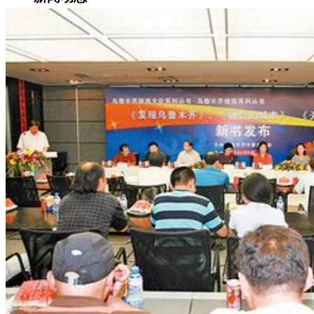
集团新闻
媒体报道
往来名人
人才招聘
人才招聘
人才理念
人才招聘
社会招聘
校园招聘
视觉文化
全部
视觉文化
汗血马助力新疆文旅
伊犁州霍城古城巡游
北屯市185团巡游
伊犁霍城县晃晃
村巡游
阿勒泰北屯市巡游
阿勒泰布尔津县巡游
伊犁州
察布查尔县巡游
伊犁昭苏巡游
赛里木湖巡游