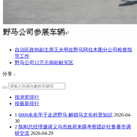
自治区政协副主席王永明在野马阿拉木图分公司检查指
导工作
野马公司12万元捐款献灾区
分享：
按浏览排行
按最新排行
1
6000余名学子走进野马 解锁马文化科普知识
2026-04-
30
2
陈刚总经理邀请义乌市政府来疆考察团赴吐鲁番市调
研交流
2026-04-29