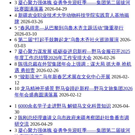
3
凝心聚力强体魄 奋勇争先迎旺季——集团第二届拔河
比赛圆满落幕
2026-04-29
4
新疆农业职业技术大学动物科技学院实践育人基地揭
牌
2026-03-26
5
“春风得意—从巴黎到乌鲁木齐主题活动”隆重举行
2026-03-10
6
第二届“打起手鼓舞起龙”乌鲁木齐社火巡游展演
2026-
03-03
7
凝心聚力谋发展 砥砺奋进启新程—野马金服召开2025
年度工作总结暨2026年工作安排大会
2026-02-26
8
陈强总裁在外贸集团年会上强调：谋大局 抓大单 抢机
遇 勇担责
2026-02-26
9
“骏影流光” 马年新春艺术展在文化中心开展
2026-02-
12
10
龙马精神开盛景 野马奋蹄赴新程—野马文旅集团2026
年年会盛典圆满落幕
2026-02-12
1
6000余名学子走进野马 解锁马文化科普知识
2026-04-
30
2
陈刚总经理邀请义乌市政府来疆考察团赴吐鲁番市调
研交流
2026-04-29
3
凝心聚力强体魄 奋勇争先迎旺季——集团第二届拔河