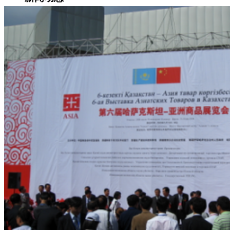
集团新闻
媒体报道
往来名人
人才招聘
人才招聘
人才理念
人才招聘
社会招聘
校园招聘
视觉文化
全部
视觉文化
汗血马助力新疆文旅
伊犁州霍城古城巡游
北屯市185团巡游
伊犁霍城县晃晃
村巡游
阿勒泰北屯市巡游
阿勒泰布尔津县巡游
伊犁州
察布查尔县巡游
伊犁昭苏巡游
赛里木湖巡游