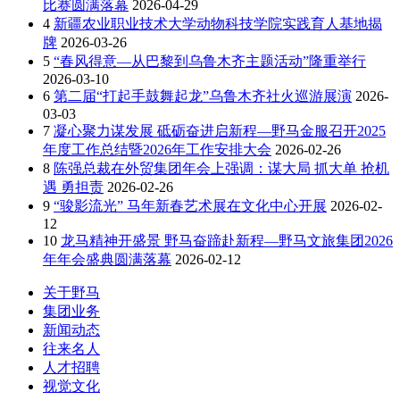
比赛圆满落幕
2026-04-29
4
新疆农业职业技术大学动物科技学院实践育人基地揭
牌
2026-03-26
5
“春风得意—从巴黎到乌鲁木齐主题活动”隆重举行
2026-03-10
6
第二届“打起手鼓舞起龙”乌鲁木齐社火巡游展演
2026-
03-03
7
凝心聚力谋发展 砥砺奋进启新程—野马金服召开2025
年度工作总结暨2026年工作安排大会
2026-02-26
8
陈强总裁在外贸集团年会上强调：谋大局 抓大单 抢机
遇 勇担责
2026-02-26
9
“骏影流光” 马年新春艺术展在文化中心开展
2026-02-
12
10
龙马精神开盛景 野马奋蹄赴新程—野马文旅集团2026
年年会盛典圆满落幕
2026-02-12
关于野马
集团业务
新闻动态
往来名人
人才招聘
视觉文化