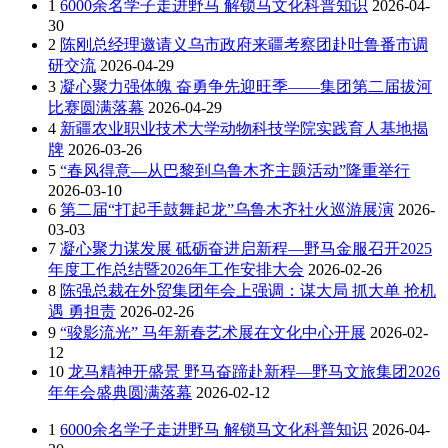
1
6000余名学子走进野马 解锁马文化科普知识
2026-04-
30
2
陈刚总经理邀请义乌市政府来疆考察团赴吐鲁番市调
研交流
2026-04-29
3
凝心聚力强体魄 奋勇争先迎旺季——集团第二届拔河
比赛圆满落幕
2026-04-29
4
新疆农业职业技术大学动物科技学院实践育人基地揭
牌
2026-03-26
5
“春风得意—从巴黎到乌鲁木齐主题活动”隆重举行
2026-03-10
6
第二届“打起手鼓舞起龙”乌鲁木齐社火巡游展演
2026-
03-03
7
凝心聚力谋发展 砥砺奋进启新程—野马金服召开2025
年度工作总结暨2026年工作安排大会
2026-02-26
8
陈强总裁在外贸集团年会上强调：谋大局 抓大单 抢机
遇 勇担责
2026-02-26
9
“骏影流光” 马年新春艺术展在文化中心开展
2026-02-
12
10
龙马精神开盛景 野马奋蹄赴新程—野马文旅集团2026
年年会盛典圆满落幕
2026-02-12
1
6000余名学子走进野马 解锁马文化科普知识
2026-04-