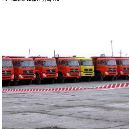
集团新闻
媒体报道
往来名人
人才招聘
人才招聘
人才理念
人才招聘
社会招聘
校园招聘
视觉文化
全部
视觉文化
汗血马助力新疆文旅
伊犁州霍城古城巡游
北屯市185团巡游
伊犁霍城县晃晃
村巡游
阿勒泰北屯市巡游
阿勒泰布尔津县巡游
伊犁州
察布查尔县巡游
伊犁昭苏巡游
赛里木湖巡游