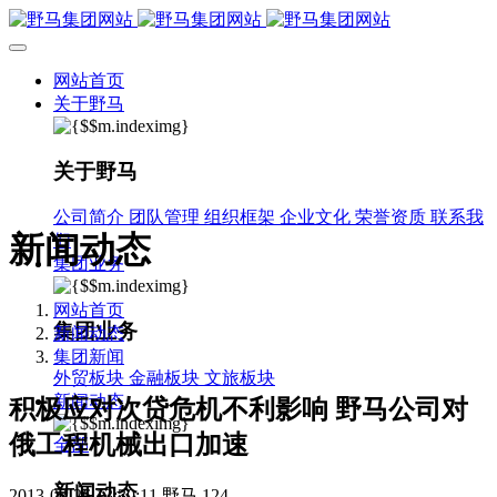
网站首页
关于野马
关于野马
公司简介
团队管理
组织框架
企业文化
荣誉资质
联系我
新闻动态
们
集团业务
网站首页
集团业务
新闻动态
集团新闻
外贸板块
金融板块
文旅板块
新闻动态
积极应对次贷危机不利影响 野马公司对
俄工程机械出口加速
全部
新闻动态
2013-03-26 13:30:11
野马
124