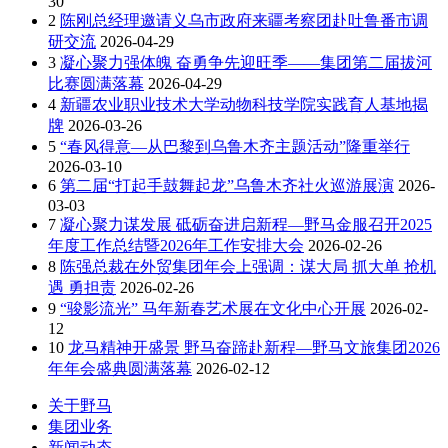
30
2
陈刚总经理邀请义乌市政府来疆考察团赴吐鲁番市调
研交流
2026-04-29
3
凝心聚力强体魄 奋勇争先迎旺季——集团第二届拔河
比赛圆满落幕
2026-04-29
4
新疆农业职业技术大学动物科技学院实践育人基地揭
牌
2026-03-26
5
“春风得意—从巴黎到乌鲁木齐主题活动”隆重举行
2026-03-10
6
第二届“打起手鼓舞起龙”乌鲁木齐社火巡游展演
2026-
03-03
7
凝心聚力谋发展 砥砺奋进启新程—野马金服召开2025
年度工作总结暨2026年工作安排大会
2026-02-26
8
陈强总裁在外贸集团年会上强调：谋大局 抓大单 抢机
遇 勇担责
2026-02-26
9
“骏影流光” 马年新春艺术展在文化中心开展
2026-02-
12
10
龙马精神开盛景 野马奋蹄赴新程—野马文旅集团2026
年年会盛典圆满落幕
2026-02-12
关于野马
集团业务
新闻动态