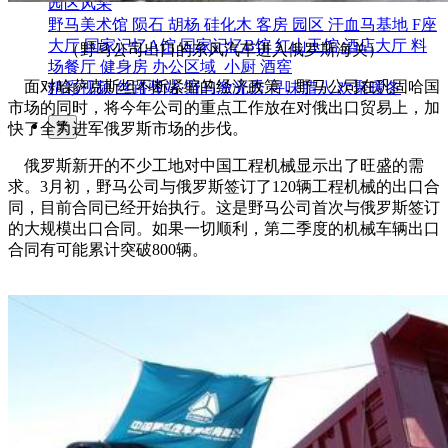
园区风采
野马美术馆
陨石
胡杨
硅化木
客房
园区
汗血马基地
F座
大厅
国家记忆A馆
国家记忆B馆
红山玉馆
酒店大厅
料
（野马公司出口的东风汽车进入俄罗斯海关）
场餐厅
健身房
办公区域
小厨
酒窖
面对哈萨克斯坦不断紧缩的经济政策，野马公司在巩固哈国
精彩视频
丝路驿站·野马激光秀
寻味腊八 欢聚暖冬
市场的同时，将今年公司的重点工作放在对俄出口贸易上，加
繁
快了全力进军俄罗斯市场的步伐。
俄罗斯新开的不少工地对中国工程机械显示出了旺盛的需
求。3月初，野马公司与俄罗斯签订了120辆工程机械的出口合
同，目前合同已经开始执行。这是野马公司首次与俄罗斯签订
的大规模出口合同。如果一切顺利，第二季度的机械车辆出口
合同有可能累计突破800辆。