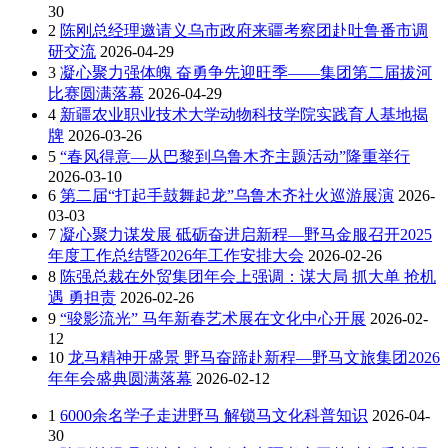
30
2
陈刚总经理邀请义乌市政府来疆考察团赴吐鲁番市调
研交流
2026-04-29
3
凝心聚力强体魄 奋勇争先迎旺季——集团第二届拔河
比赛圆满落幕
2026-04-29
4
新疆农业职业技术大学动物科技学院实践育人基地揭
牌
2026-03-26
5
“春风得意—从巴黎到乌鲁木齐主题活动”隆重举行
2026-03-10
6
第二届“打起手鼓舞起龙”乌鲁木齐社火巡游展演
2026-
03-03
7
凝心聚力谋发展 砥砺奋进启新程—野马金服召开2025
年度工作总结暨2026年工作安排大会
2026-02-26
8
陈强总裁在外贸集团年会上强调：谋大局 抓大单 抢机
遇 勇担责
2026-02-26
9
“骏影流光” 马年新春艺术展在文化中心开展
2026-02-
12
10
龙马精神开盛景 野马奋蹄赴新程—野马文旅集团2026
年年会盛典圆满落幕
2026-02-12
1
6000余名学子走进野马 解锁马文化科普知识
2026-04-
30