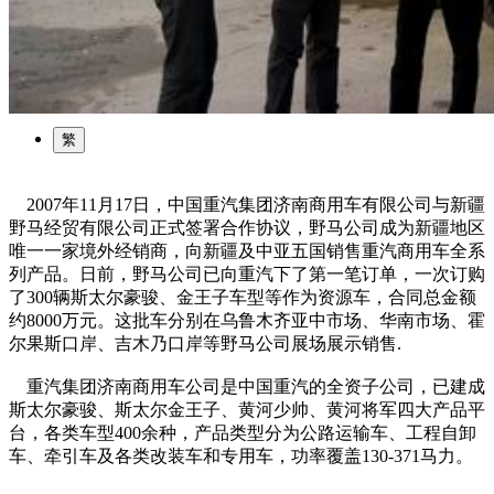
园区风采
野马美术馆
陨石
胡杨
硅化木
客房
园区
汗血马基地
F座
大厅
国家记忆A馆
国家记忆B馆
红山玉馆
酒店大厅
料
场餐厅
健身房
办公区域
小厨
酒窖
精彩视频
丝路驿站·野马激光秀
寻味腊八 欢聚暖冬
繁
2007年11月17日，中国重汽集团济南商用车有限公司与新疆
野马经贸有限公司正式签署合作协议，野马公司成为新疆地区
唯一一家境外经销商，向新疆及中亚五国销售重汽商用车全系
列产品。日前，野马公司已向重汽下了第一笔订单，一次订购
了300辆斯太尔豪骏、金王子车型等作为资源车，合同总金额
约8000万元。这批车分别在乌鲁木齐亚中市场、华南市场、霍
尔果斯口岸、吉木乃口岸等野马公司展场展示销售.
重汽集团济南商用车公司是中国重汽的全资子公司，已建成
斯太尔豪骏、斯太尔金王子、黄河少帅、黄河将军四大产品平
台，各类车型400余种，产品类型分为公路运输车、工程自卸
车、牵引车及各类改装车和专用车，功率覆盖130-371马力。