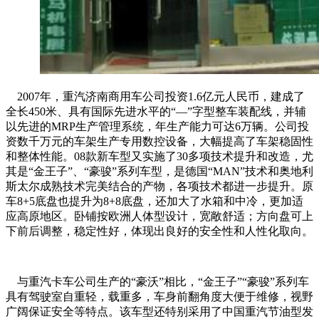
2007年，重汽济南商用车公司投资1.6亿元人民币，建成了
全长450米、具有国际先进水平的“—”字型整车装配线，并辅
以先进的MRP生产管理系统，年生产能力可达6万辆。公司投
资数千万元的车架生产专用数控设备，大幅提高了车架稳固性
和整体性能。08款新车型又实施了30多项技术提升和改造，尤
其是“金王子”、“豪骏”系列车型，是德国“MAN”技术和奥地利
斯太尔成熟技术完美结合的产物，各项技术都进一步提升。原
车8+5底盘也提升为8+8底盘，还加大了水箱和中冷，更加适
应高原地区。卧铺按欧洲人体型设计，宽敞舒适；方向盘可上
下前后调整，稳定性好，体现出良好的安全性和人性化取向。
与重汽卡车公司生产的“豪沃”相比，“金王子”“豪骏”系列车
具有驾驶室自重轻，载重多，车身前翻角度大便于维修，视野
广阔保证安全等特点。该车型还特别采用了中国重汽节油型发