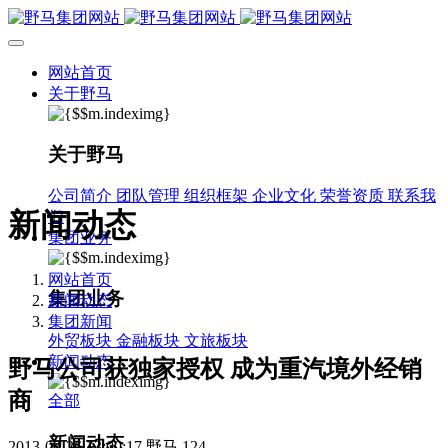
网站首页
关于野马
关于野马
公司简介
团队管理
组织框架
企业文化
荣誉资质
联系我
新闻动态
们
集团业务
网站首页
集团业务
新闻动态
集团新闻
外贸板块
金融板块
文旅板块
新闻动态
野马公司获独家授权 成为重汽境外经销
商
全部
新闻动态
2013-03-26 13:00:17
野马
124