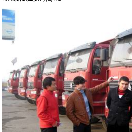
集团新闻
媒体报道
往来名人
人才招聘
人才招聘
人才理念
人才招聘
社会招聘
校园招聘
视觉文化
全部
视觉文化
汗血马助力新疆文旅
伊犁州霍城古城巡游
北屯市185团巡游
伊犁霍城县晃晃
村巡游
阿勒泰北屯市巡游
阿勒泰布尔津县巡游
伊犁州
察布查尔县巡游
伊犁昭苏巡游
赛里木湖巡游